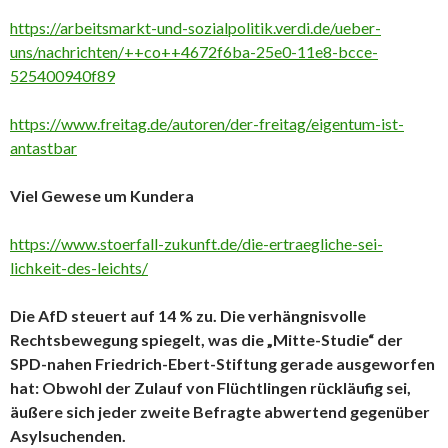
https://arbeitsmarkt-und-sozialpolitik.verdi.de/ueber-
uns/nachrichten/++co++4672f6ba-25e0-11e8-bcce-
525400940f89
https://www.freitag.de/autoren/der-freitag/eigentum-ist-
antastbar
Viel Gewese um Kundera
https://www.stoerfall-zukunft.de/die-ertraegliche-sei-
lichkeit-des-leichts/
Die AfD steuert auf 14 % zu. Die verhängnisvolle
Rechtsbewegung spiegelt, was die
„Mitte-Studie“ der
SPD-nahen Friedrich-Ebert-Stiftung gerade ausgeworfen
hat: Obwohl der Zulauf von Flüchtlingen rückläufig sei,
äußere sich jeder zweite Befragte abwertend gegenüber
Asylsuchenden.