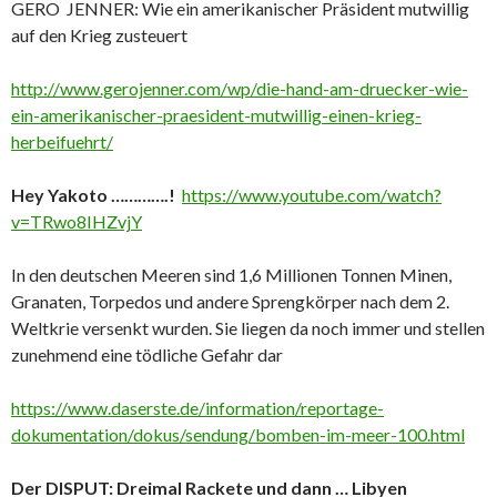
GERO JENNER: Wie ein amerikanischer Präsident mutwillig
auf den Krieg zusteuert
http://www.gerojenner.com/wp/die-hand-am-druecker-wie-
ein-amerikanischer-praesident-mutwillig-einen-krieg-
herbeifuehrt/
Hey Yakoto ………….!
https://www.youtube.com/watch?
v=TRwo8IHZvjY
In den deutschen Meeren sind 1,6 Millionen Tonnen Minen,
Granaten, Torpedos und andere Sprengkörper nach dem 2.
Weltkrie versenkt wurden. Sie liegen da noch immer und stellen
zunehmend eine tödliche Gefahr dar
https://www.daserste.de/information/reportage-
dokumentation/dokus/sendung/bomben-im-meer-100.html
Der DISPUT: Dreimal Rackete und dann … Libyen