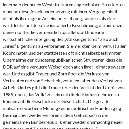
innerhalb der neuen Weststrukturen angeschoben. So erlebten
manche diese Auseinandersetzung mit ihrer Vergangenheit
nicht als ihre eigene Auseinandersetzung, sondern als eine
westdeutsche Idee:eine installierte Beschämung, die nur dazu
dienen sollte, die vermeintlich parallel stattfindende
wirtschaftliche Enteignung des „Volkseigentums“, also auch
„ihres“ Eigentums zu verbrämen. Sie merkten beim Verlust aller
Koordinaten und der stattdessen oft nicht selbstbestimmten
Übernahme der bundesrepublikanischen Strukturen, dass die
DDR auf eine verquere Weise* doch auch ihre Heimat gewesen
war. Und es gibt Trauer und Zorn über die Verluste von
Vertrauten und von Sicherheit, vor allem aber den Verlust von
Arbeit. Und es gibt die Trauer über den Verlust der Utopie von
1989, doch „das Volk“ zu sein und direkt Einfluss nehmen zu
können auf die Geschicke der Gesellschaft. Die gerade
mühsam erworbene Mündigkeit im politischen Handeln ging
bei manchen wieder verloren in dem Gefühl, sich in der
gemeinsamen Bundesrepublik eher wieder ohnmächtig neuen
Strukturen und Zwängen ausgeliefert zu sehen. „“