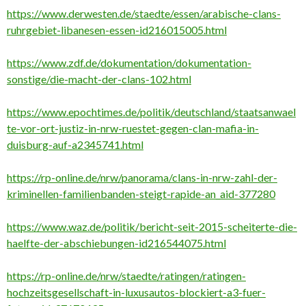
https://www.derwesten.de/staedte/essen/arabische-clans-
ruhrgebiet-libanesen-essen-id216015005.html
https://www.zdf.de/dokumentation/dokumentation-
sonstige/die-macht-der-clans-102.html
https://www.epochtimes.de/politik/deutschland/staatsanwael
te-vor-ort-justiz-in-nrw-ruestet-gegen-clan-mafia-in-
duisburg-auf-a2345741.html
https://rp-online.de/nrw/panorama/clans-in-nrw-zahl-der-
kriminellen-familienbanden-steigt-rapide-an_aid-377280
https://www.waz.de/politik/bericht-seit-2015-scheiterte-die-
haelfte-der-abschiebungen-id216544075.html
https://rp-online.de/nrw/staedte/ratingen/ratingen-
hochzeitsgesellschaft-in-luxusautos-blockiert-a3-fuer-