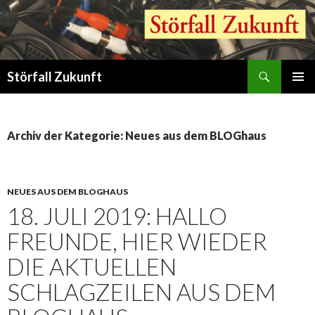
Suchen
Störfall Zukunft
ZUM
PRIMÄR
INHALT
MENÜ
SPRINGEN
Archiv der Kategorie: Neues aus dem BLOGhaus
NEUES AUS DEM BLOGHAUS
18. JULI 2019: HALLO
FREUNDE, HIER WIEDER
DIE AKTUELLEN
SCHLAGZEILEN AUS DEM