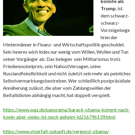
konnte als
Trump
, ist
dem schwarz-
schwarz-
Vorzeigebege
hren der
Hintermänner in Finanz- und Wirtschaftspolitik geschuldet.
Sein Inneres wich indes nur wenig vom Willen, Wollen und Tun
seiner Vorgänger ab. Das belegen sein Militarismus trotz
Friedensnobelpreis, sein NahostVersagen, seine
Russlandfeindlichkeit und nicht zuletzt sein mehr als peinliches
Selbstvermarktungsbestreben. Wer schließlich postpräsidiale
Annäherung zulässt, die aber vom Zahlungswillen der
Beifallidioten abhängig macht, hat doppelt verspielt.
https://www.waz.de/panorama/barack-obama-kommt-nach-
koeln-aber-vieles-ist-noch-geheim-id216796139.html
https://www.stoerfall-zukunft.de/vergesst-obama/