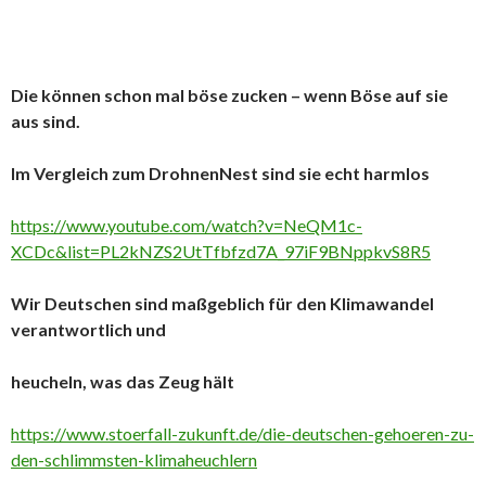
Die können schon mal böse zucken – wenn Böse auf sie
aus sind.
Im Vergleich zum DrohnenNest sind sie echt harmlos
https://www.youtube.com/watch?v=NeQM1c-
XCDc&list=PL2kNZS2UtTfbfzd7A_97iF9BNppkvS8R5
Wir Deutschen sind maßgeblich für den Klimawandel
verantwortlich und
heucheln, was das Zeug hält
https://www.stoerfall-zukunft.de/die-deutschen-gehoeren-zu-
den-schlimmsten-klimaheuchlern