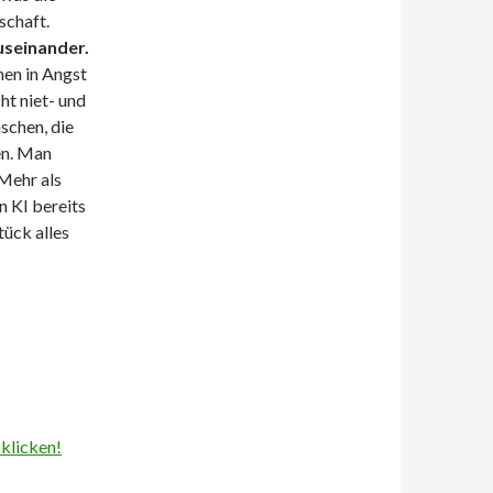
schaft.
useinander.
hen in Angst
ht niet- und
schen, die
en. Man
Mehr als
 KI bereits
tück alles
 klicken!