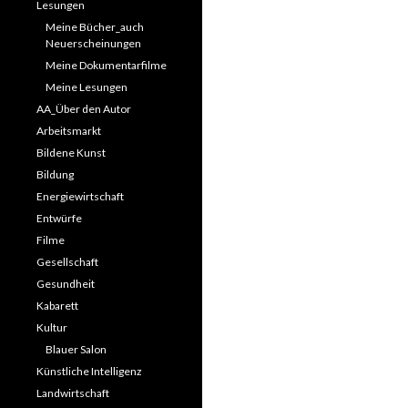
Lesungen
Meine Bücher_auch
Neuerscheinungen
Meine Dokumentarfilme
Meine Lesungen
AA_Über den Autor
Arbeitsmarkt
Bildene Kunst
Bildung
Energiewirtschaft
Entwürfe
Filme
Gesellschaft
Gesundheit
Kabarett
Kultur
Blauer Salon
Künstliche Intelligenz
Landwirtschaft