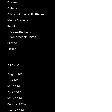
Dossier
Galerie
Gäste auf meiner Plattform
Meine Freunde
Politik
Meine Bücher -
Neuerscheinungen
Presse
Ticker
ARCHIV
August 2026
Juni 2026
Mai 2026
April 2026
März 2026
Februar 2026
Januar 2026