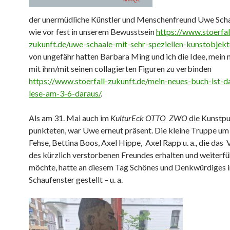
der unermüdliche Künstler und Menschenfreund Uwe Schaa
wie vor fest in unserem Bewusstsein
https://www.stoerfal
zukunft.de/uwe-schaale-mit-sehr-speziellen-kunstobjekt
von ungefähr hatten Barbara Ming und ich die Idee, mein
mit ihm/mit seinen collagierten Figuren zu verbinden
https://www.stoerfall-zukunft.de/mein-neues-buch-ist-d
lese-am-3-6-daraus/
.
Als am 31. Mai auch im
KulturEck OTTO ZWO
die Kunstp
punkteten, war Uwe erneut präsent. Die kleine Truppe um 
Fehse, Bettina Boos, Axel Hippe, Axel Rapp u. a., die das
des kürzlich verstorbenen Freundes erhalten und weiterf
möchte, hatte an diesem Tag Schönes und Denkwürdiges i
Schaufenster gestellt – u. a.