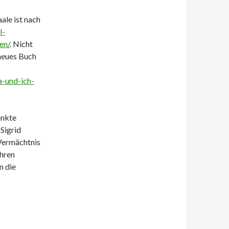
le ist nach
l-
en/
. Nicht
 neues Buch
a-und-ich-
unkte
Sigrid
 Vermächtnis
ühren
n die