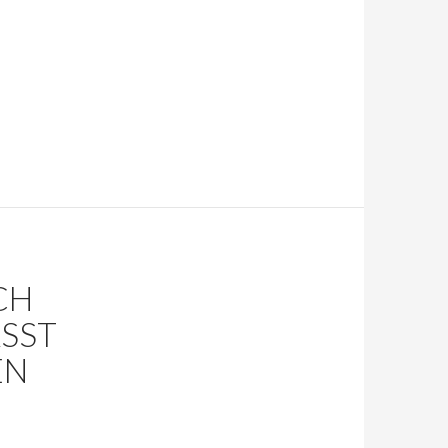
CH
ÄSST
EN