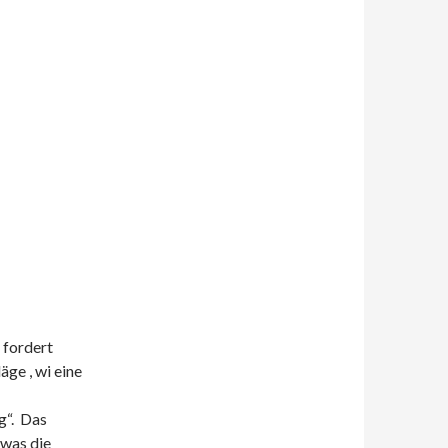
 fordert
ge , wi eine
g“. Das
 was die