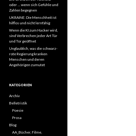
oder … wenn sich Gefühle und
Zahlen begegnen
UKRAINE: Die Menschheit ist
hilflos und nicht lernfähig
Wenn die KI zum Hacker wird,
sind Verbrechen jeder Art Tür
und Tor geöffnet
Unglaublich, was die schwarz-
rote Regierung kranken
Menschen und deren
Angehörigen zumutet
KATEGORIEN
Archiv
Belletristik
Poesie
Prosa
Blog
AA_Bücher, Filme,