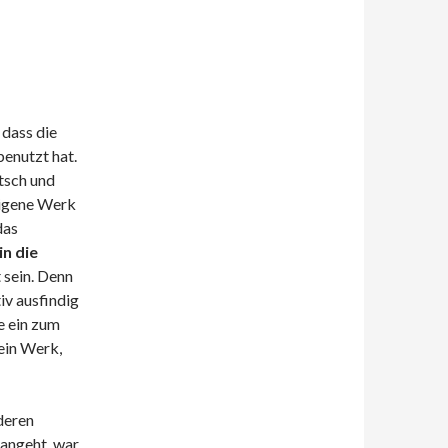
 dass die
benutzt hat.
tsch und
eigene Werk
das
n die
t sein. Denn
tiv ausfindig
te ein zum
ein Werk,
nderen
 angeht, war