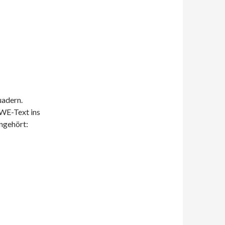
uadern.
UWE-Text ins
ngehört: