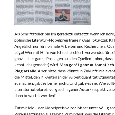
Als Schriftsteller bin ich geradezu entsetzt, wenn ich höre,
polnische Literatur-Nobelpreisträgein
Olga Tokarczuk
KI 
Angeblich nur für normale Arbeiten und Recherchen. Qua
Lüge! Wer mit Hilfe von KI recherchiert, verwendet fürs 
ganz sicher ganze Passagen aus den Quellen – ohne, dass 
kenntlich (gemacht) wird.
Man gerät ganz automatisch i
Plagiatfalle
. Aber bitte, dass könnte in Zukunft irrelevan
die Mittel, den KI-Anteil an der Arbeit quantitativ/qualita
zu machen, gibt es bisher nicht. Und gäbe es sie: Wie soll
Literaturnobelpreis vorgeschlagener Autor/ respektive: s
dann bewertet werden?
Tut mir leid – der Nobelpreis wurde bisher unter völlig a
Voraussetzungen ausgelobt. Zumindest, was die Literatur