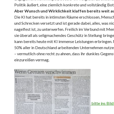
Politik äußert, eine ziemlich konkrete und vollständig Bot
Aber Wunsch und Wirklichkeit klaffen bereits weit a
Die KI hat bereits in intimsten Räume erschlossen, Mensc
und Schrecken versetzt und ist gerade dabei, alles, was nic
nagelfest ist, zu unterwerfen. Freilich im Verbund mit Men
sie überall als seligmachendes Geschütz in Stellung bring
kann bereits heute mit KI immense Leistungen erbringen. 
50% aller in Deutschland arbeitenden Unternehmen nutzen
– vermutlich ohne recht zu ahnen, dass ihr dunkles Gegens
einzureißen vermag.
bitte ins Bild