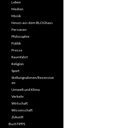
Leben
Medien
Musik
Neues aus dem BLOGhaus
Personen
Philosophie
Politik
Presse
Raumfahrt
Religion
Sport
Stellungnahmen/Rezension
en
Umwelt und Klima
Verkehr
Wirtschaft
Wissenschaft
Zukunft
BuchTIPPS