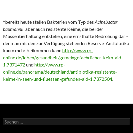
*bereits heute stellen Bakterien vom Typ des
Acinebacter
baumannii
, aber auch resistente Keime, die bei der
Massentierhaltung entstehen, eine ernsthafte Bedrohung dar –
der man mit den zur Verfügung stehenden Reserve-Antibiotika
kaum mehr beikommen kann
http://www.rp-
online.de/leben/gesundheit/gemeingefaehrlicher-keim-aid-
1.7371472
und
http://www.rp-
online.de/panorama/deutschland/antibiotika-resistente-
keime-in-seen-und-fluessen-gefunden-aid-1.7372504
.
Suchen
nach: