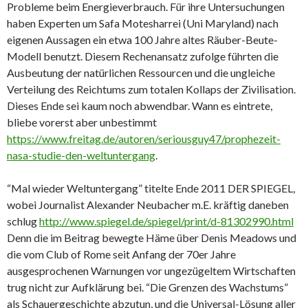
Probleme beim Energieverbrauch. Für ihre Untersuchungen
haben Experten um Safa Motesharrei (Uni Maryland) nach
eigenen Aussagen ein etwa 100 Jahre altes Räuber-Beute-
Modell benutzt. Diesem Rechenansatz zufolge führten die
Ausbeutung der natürlichen Ressourcen und die ungleiche
Verteilung des Reichtums zum totalen Kollaps der Zivilisation.
Dieses Ende sei kaum noch abwendbar. Wann es eintrete,
bliebe vorerst aber unbestimmt
https://www.freitag.de/autoren/seriousguy47/prophezeit-
nasa-studie-den-weltuntergang
.
“Mal wieder Weltuntergang” titelte Ende 2011 DER SPIEGEL,
wobei Journalist Alexander Neubacher m.E. kräftig daneben
schlug
http://www.spiegel.de/spiegel/print/d-81302990.html
Denn die im Beitrag bewegte Häme über Denis Meadows und
die vom Club of Rome seit Anfang der 70er Jahre
ausgesprochenen Warnungen vor ungezügeltem Wirtschaften
trug nicht zur Aufklärung bei. “Die Grenzen des Wachstums”
als Schauergeschichte abzutun, und die Universal-Lösung aller