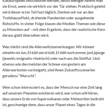
Katastrophen beschworen werden, desto weniger nimmt man
sie Ernst, wenn sie wirklich vor der Tür stehen. Praktisch gelebt
wird dieser erste Teil fast täglich. Denken wir nur an den
Treibhauseffekt, drohende Pandemien oder ausgehende
Rohstoffe. In steter Folge blasen die Medien Themen wie diese
zu Monstern auf – mit dem Ergebnis, dass der realistische Kern
daraus glatt übersehen wird.
Was bleibt sind die Allerweltsbemerkungen:
Wir können
ohnehin nix tun, Et kütt wie et kütt, Et hätt noch emmer joot jejange
(jeweils resignativ-rheinisch) oder nach uns die Sintflut. Und
ebenso wie den meisten der Schnee von gestern am
Allerwertesten vorbeigeht, sind ihnen Zukunftsszenarien
geradezu “Wurscht”.
Wen schon interessiert es, dass der Mensch nur eine Zeit lang
auf unserem Planeten existieren wird, wer schon will hören,
dass unsere Erde von Supervulkanen oder Meteoriten bedroht
ist, geschweige denn, dass unser Planet eines Tages in die