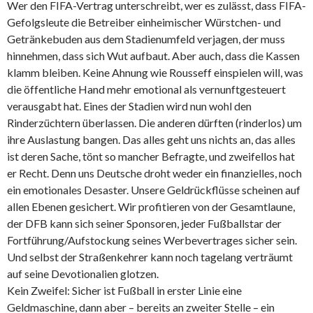
Wer den FIFA-Vertrag unterschreibt, wer es zulässt, dass FIFA-
Gefolgsleute die Betreiber einheimischer Würstchen- und
Getränkebuden aus dem Stadienumfeld verjagen, der muss
hinnehmen, dass sich Wut aufbaut. Aber auch, dass die Kassen
klamm bleiben. Keine Ahnung wie Rousseff einspielen will, was
die öffentliche Hand mehr emotional als vernunftgesteuert
verausgabt hat. Eines der Stadien wird nun wohl den
Rinderzüchtern überlassen. Die anderen dürften (rinderlos) um
ihre Auslastung bangen. Das alles geht uns nichts an, das alles
ist deren Sache, tönt so mancher Befragte, und zweifellos hat
er Recht. Denn uns Deutsche droht weder ein finanzielles, noch
ein emotionales Desaster. Unsere Geldrückflüsse scheinen auf
allen Ebenen gesichert. Wir profitieren von der Gesamtlaune,
der DFB kann sich seiner Sponsoren, jeder Fußballstar der
Fortführung/Aufstockung seines Werbevertrages sicher sein.
Und selbst der Straßenkehrer kann noch tagelang verträumt
auf seine Devotionalien glotzen.
Kein Zweifel: Sicher ist Fußball in erster Linie eine
Geldmaschine, dann aber – bereits an zweiter Stelle – ein