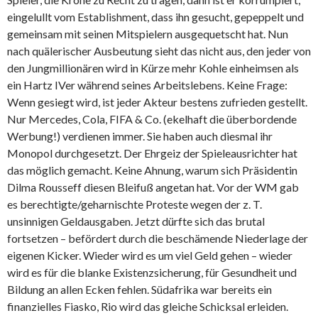
eingelullt vom Establishment, dass ihn gesucht, gepeppelt und
gemeinsam mit seinen Mitspielern ausgequetscht hat. Nun
nach quälerischer Ausbeutung sieht das nicht aus, den jeder von
den Jungmillionären wird in Kürze mehr Kohle einheimsen als
ein Hartz IVer während seines Arbeitslebens. Keine Frage:
Wenn gesiegt wird, ist jeder Akteur bestens zufrieden gestellt.
Nur Mercedes, Cola, FIFA & Co. (ekelhaft die überbordende
Werbung!) verdienen immer. Sie haben auch diesmal ihr
Monopol durchgesetzt. Der Ehrgeiz der Spieleausrichter hat
das möglich gemacht. Keine Ahnung, warum sich Präsidentin
Dilma Rousseff diesen Bleifuß angetan hat. Vor der WM gab
es berechtigte/geharnischte Proteste wegen der z. T.
unsinnigen Geldausgaben. Jetzt dürfte sich das brutal
fortsetzen – befördert durch die beschämende Niederlage der
eigenen Kicker. Wieder wird es um viel Geld gehen – wieder
wird es für die blanke Existenzsicherung, für Gesundheit und
Bildung an allen Ecken fehlen. Südafrika war bereits ein
finanzielles Fiasko, Rio wird das gleiche Schicksal erleiden.