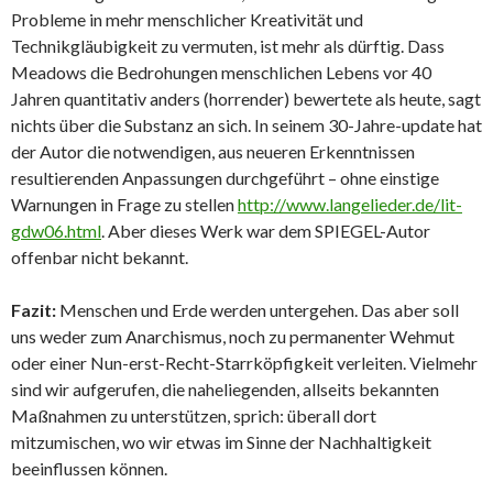
Probleme in mehr menschlicher Kreativität und
Technikgläubigkeit zu vermuten, ist mehr als dürftig. Dass
Meadows die Bedrohungen menschlichen Lebens vor 40
Jahren quantitativ anders (horrender) bewertete als heute, sagt
nichts über die Substanz an sich. In seinem 30-Jahre-update hat
der Autor die notwendigen, aus neueren Erkenntnissen
resultierenden Anpassungen durchgeführt – ohne einstige
Warnungen in Frage zu stellen
http://www.langelieder.de/lit-
gdw06.html
. Aber dieses Werk war dem SPIEGEL-Autor
offenbar nicht bekannt.
Fazit:
Menschen und Erde werden untergehen. Das aber soll
uns weder zum Anarchismus, noch zu permanenter Wehmut
oder einer Nun-erst-Recht-Starrköpfigkeit verleiten. Vielmehr
sind wir aufgerufen, die naheliegenden, allseits bekannten
Maßnahmen zu unterstützen, sprich: überall dort
mitzumischen, wo wir etwas im Sinne der Nachhaltigkeit
beeinflussen können.