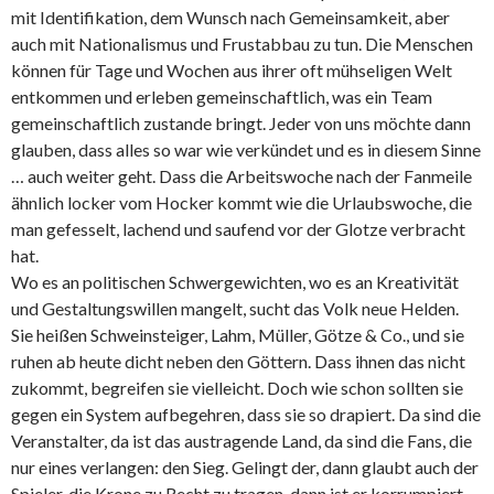
mit Identifikation, dem Wunsch nach Gemeinsamkeit, aber
auch mit Nationalismus und Frustabbau zu tun. Die Menschen
können für Tage und Wochen aus ihrer oft mühseligen Welt
entkommen und erleben gemeinschaftlich, was ein Team
gemeinschaftlich zustande bringt. Jeder von uns möchte dann
glauben, dass alles so war wie verkündet und es in diesem Sinne
… auch weiter geht. Dass die Arbeitswoche nach der Fanmeile
ähnlich locker vom Hocker kommt wie die Urlaubswoche, die
man gefesselt, lachend und saufend vor der Glotze verbracht
hat.
Wo es an politischen Schwergewichten, wo es an Kreativität
und Gestaltungswillen mangelt, sucht das Volk neue Helden.
Sie heißen Schweinsteiger, Lahm, Müller, Götze & Co., und sie
ruhen ab heute dicht neben den Göttern. Dass ihnen das nicht
zukommt, begreifen sie vielleicht. Doch wie schon sollten sie
gegen ein System aufbegehren, dass sie so drapiert. Da sind die
Veranstalter, da ist das austragende Land, da sind die Fans, die
nur eines verlangen: den Sieg. Gelingt der, dann glaubt auch der
Spieler, die Krone zu Recht zu tragen, dann ist er korrumpiert,