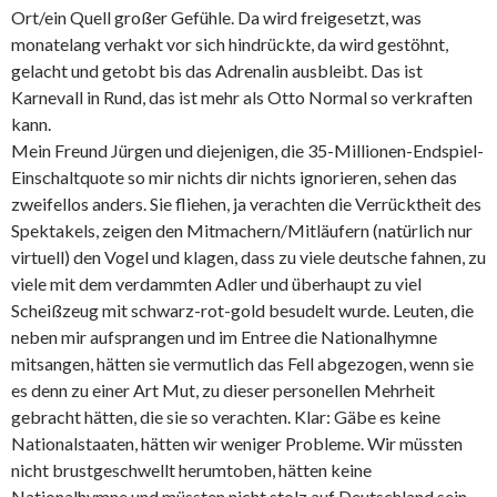
Ort/ein Quell großer Gefühle. Da wird freigesetzt, was
monatelang verhakt vor sich hindrückte, da wird gestöhnt,
gelacht und getobt bis das Adrenalin ausbleibt. Das ist
Karnevall in Rund, das ist mehr als Otto Normal so verkraften
kann.
Mein Freund Jürgen und diejenigen, die 35-Millionen-Endspiel-
Einschaltquote so mir nichts dir nichts ignorieren, sehen das
zweifellos anders. Sie fliehen, ja verachten die Verrücktheit des
Spektakels, zeigen den Mitmachern/Mitläufern (natürlich nur
virtuell) den Vogel und klagen, dass zu viele deutsche fahnen, zu
viele mit dem verdammten Adler und überhaupt zu viel
Scheißzeug mit schwarz-rot-gold besudelt wurde. Leuten, die
neben mir aufsprangen und im Entree die Nationalhymne
mitsangen, hätten sie vermutlich das Fell abgezogen, wenn sie
es denn zu einer Art Mut, zu dieser personellen Mehrheit
gebracht hätten, die sie so verachten. Klar: Gäbe es keine
Nationalstaaten, hätten wir weniger Probleme. Wir müssten
nicht brustgeschwellt herumtoben, hätten keine
Nationalhymne und müssten nicht stolz auf Deutschland sein.