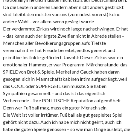
Da die Leute in anderen Ländern aber nicht anders gestrickt
sind, bleibt den meisten von uns (zumindest vorerst) keine
andere Wahl – vor allem, wenn gesiegt wurde.
Der verdammte Zirkus wird noch lange nachschwingen. Er hat
– das kann auch der ärgste Zweifler nicht in Abrede stellen –
Menschen aller Bevölkerungsgruppen aufs Tiefste
vereinnahmt, er hat Freude bereitet, endlos genervt und
primitive Instinkte gefördert. Jawohl: Dieser Zirkus war ein
emotionaler Hammer, er war Programm, Märchenstunde, das
SPIELE von Brot & Spiele. Merkel und Gauck haben daran
gesogen, sich in Mannschaftskabinen intim aufgedrängt, weil
das COOL oder SUPERGEIL sein musste. Sie haben
Sympathien gesammelt – und das ist das eigentlich
Verheerende – ihre POLITISCHE Reputation aufgemöbelt.
Denn wer Fußball mag, muss ein guter Mensch sein.
Die Welt ist voller Irrtümer. Fußball als gut gespieltes Spiel
gehört nicht dazu. Auch ich habe mich nicht geirrt, auch ich
habe die guten Spiele genossen – so wie man Dinge auslebt, die