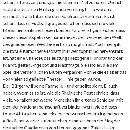
schön, interessant und geschickt einem Ziel zulaufen. Und ich
habe die düsteren Hintergründe verdrängt – so wie das
vermutlich alle taten, die dem Spielrausch verfielen. Es ist
schön, dass es Fußball gibt, es ist schön, dass sich so viele
Menschen an ihm erfreuen können. Und es ist ganz sicher, dass
dieses Gesamtspektakel nur in dieser, der bestehenden Welt
des gnadenlosen Wettbewerbs so möglich ist. Auch hier gilt
die totale Kampfbereitschaft (nur wer topfit und nervenstark
ist, hat eine Chance), das leistungsbezogene Honorar und der
Markt, gelten Angebot und Nachfrage. Sie sind es, die dem
Spiel die verderblichen Blüten verpassen – ohne die es aber das
von vielen so geliebte Theater … nie geben würde.
Der Bürger will seine Fanmeile – und er sollte sie m. E. auch
haben. Wenn es so ist, wie die Rheinische Post schrieb, dass
viele, vor allem schwache Menschen ihr eigenes Schicksal mit
dem der Nationalmannschaft verbinden, wenn viele dieses
totale Abtauchen sehnlichst herbeiwünschen, um irgendwann
glücklicher wieder aufzutauchen, dann sei ihnen der Sieg der
deutschen Gladiatoren von Herzen gegönnt. Zuletzt – am