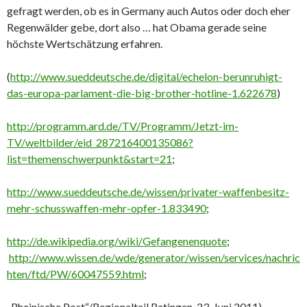
gefragt werden, ob es in Germany auch Autos oder doch eher
Regenwälder gebe, dort also … hat Obama gerade seine
höchste Wertschätzung erfahren.
(
http://www.sueddeutsche.de/digital/echelon-berunruhigt-
das-europa-parlament-die-big-brother-hotline-1.622678
)
http://programm.ard.de/TV/Programm/Jetzt-im-
TV/weltbilder/eid_287216400135086?
list=themenschwerpunkt&start=21
;
http://www.sueddeutsche.de/wissen/privater-waffenbesitz-
mehr-schusswaffen-mehr-opfer-1.833490
;
http://de.wikipedia.org/wiki/Gefangenenquote
;
http://www.wissen.de/wde/generator/wissen/services/nachric
hten/ftd/PW/60047559.html
;
„Rheinische Post“/Regionalteil Ratingen, 23. Juni 2011).