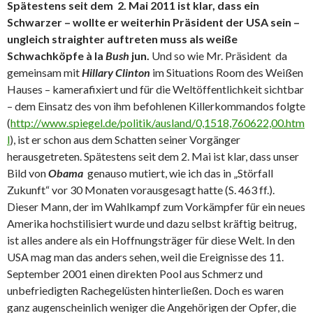
Spätestens seit dem 2. Mai 2011 ist klar, dass ein
Schwarzer – wollte er weiterhin Präsident der USA sein –
ungleich straighter auftreten muss als weiße
Schwachköpfe à la
Bush
jun.
Und so wie Mr. Präsident da
gemeinsam mit
Hillary Clinton
im Situations Room des Weißen
Hauses – kamerafixiert und für die Weltöffentlichkeit sichtbar
– dem Einsatz des von ihm befohlenen Killerkommandos folgte
(
http://www.spiegel.de/politik/ausland/0,1518,760622,00.htm
l
), ist er schon aus dem Schatten seiner Vorgänger
herausgetreten. Spätestens seit dem 2. Mai ist klar, dass unser
Bild von
Obama
genauso mutiert, wie ich das in „Störfall
Zukunft“ vor 30 Monaten vorausgesagt hatte (S. 463 ff.).
Dieser Mann, der im Wahlkampf zum Vorkämpfer für ein neues
Amerika hochstilisiert wurde und dazu selbst kräftig beitrug,
ist alles andere als ein Hoffnungsträger für diese Welt. In den
USA mag man das anders sehen, weil die Ereignisse des 11.
September 2001 einen direkten Pool aus Schmerz und
unbefriedigten Rachegelüsten hinterließen. Doch es waren
ganz augenscheinlich weniger die Angehörigen der Opfer, die