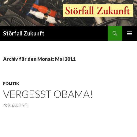
Suchen
Störfall Zukunft
ZUM
PRIMÄR
INHALT
MENÜ
SPRINGEN
Archiv für den Monat: Mai 2011
POLITIK
VERGESST OBAMA!
8. MAI 2011