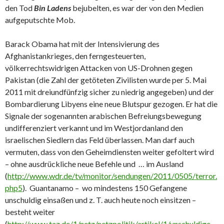
den Tod
Bin Ladens
bejubelten, es war der von den Medien
aufgeputschte Mob.
Barack Obama hat mit der Intensivierung des
Afghanistankrieges, den ferngesteuerten,
völkerrechtswidrigen Attacken von US-Drohnen gegen
Pakistan (die Zahl der getöteten Zivilisten wurde per 5. Mai
2011 mit dreiundfünfzig sicher zu niedrig angegeben) und der
Bombardierung Libyens eine neue Blutspur gezogen. Er hat die
Signale der sogenannten arabischen Befreiungsbewegung
undifferenziert verkannt und im Westjordanland den
israelischen Siedlern das Feld überlassen. Man darf auch
vermuten, dass von den Geheimdiensten weiter gefoltert wird
– ohne ausdrückliche neue Befehle und … im Ausland
(
http://www.wdr.de/tv/monitor/sendungen/2011/0505/terror.
php5
). Guantanamo – wo mindestens 150 Gefangene
unschuldig einsaßen und z. T. auch heute noch einsitzen –
besteht weiter
(
http://www.taz.de/1/netz/netzpolitik/artikel/1/unschuldige-