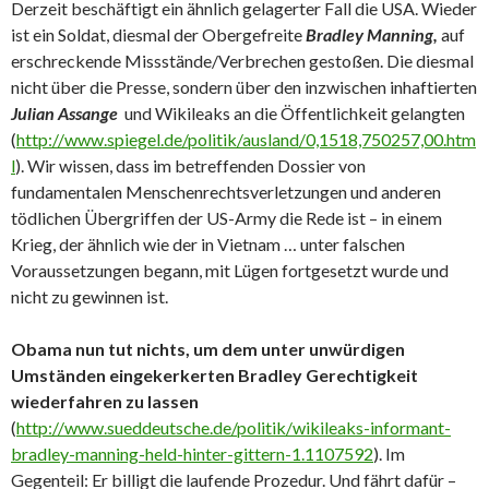
Derzeit beschäftigt ein ähnlich gelagerter Fall die USA. Wieder
ist ein Soldat, diesmal der Obergefreite
Bradley Manning,
auf
erschreckende Missstände/Verbrechen gestoßen. Die diesmal
nicht über die Presse, sondern über den inzwischen inhaftierten
Julian Assange
und Wikileaks an die Öffentlichkeit gelangten
(
http://www.spiegel.de/politik/ausland/0,1518,750257,00.htm
l
). Wir wissen, dass im betreffenden Dossier von
fundamentalen Menschenrechtsverletzungen und anderen
tödlichen Übergriffen der US-Army die Rede ist – in einem
Krieg, der ähnlich wie der in Vietnam … unter falschen
Voraussetzungen begann, mit Lügen fortgesetzt wurde und
nicht zu gewinnen ist.
Obama nun tut nichts, um dem unter unwürdigen
Umständen eingekerkerten Bradley Gerechtigkeit
wiederfahren zu lassen
(
http://www.sueddeutsche.de/politik/wikileaks-informant-
bradley-manning-held-hinter-gittern-1.1107592
). Im
Gegenteil: Er billigt die laufende Prozedur. Und fährt dafür –