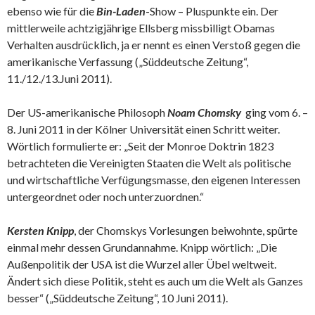
ebenso wie für die
Bin-Laden
-Show – Pluspunkte ein. Der
mittlerweile achtzigjährige Ellsberg missbilligt Obamas
Verhalten ausdrücklich, ja er nennt es einen Verstoß gegen die
amerikanische Verfassung („Süddeutsche Zeitung“,
11./12./13.Juni 2011).
Der US-amerikanische Philosoph
Noam Chomsky
ging vom 6. –
8. Juni 2011 in der Kölner Universität einen Schritt weiter.
Wörtlich formulierte er: „Seit der Monroe Doktrin 1823
betrachteten die Vereinigten Staaten die Welt als politische
und wirtschaftliche Verfügungsmasse, den eigenen Interessen
untergeordnet oder noch unterzuordnen.“
Kersten Knipp
, der Chomskys Vorlesungen beiwohnte, spürte
einmal mehr dessen Grundannahme. Knipp wörtlich: „Die
Außenpolitik der USA ist die Wurzel aller Übel weltweit.
Ändert sich diese Politik, steht es auch um die Welt als Ganzes
besser“ („Süddeutsche Zeitung“, 10 Juni 2011).