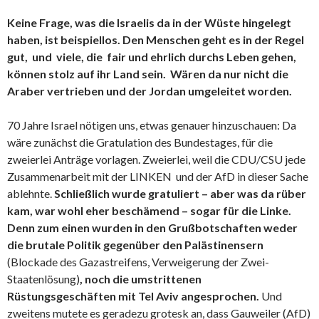
Keine Frage, was die Israelis da in der Wüste hingelegt
haben, ist beispiellos. Den Menschen geht es in der Regel
gut, und viele, die fair und ehrlich durchs Leben gehen,
können stolz auf ihr Land sein. Wären da nur nicht die
Araber vertrieben und der Jordan umgeleitet worden.
70 Jahre Israel nötigen uns, etwas genauer hinzuschauen: Da
wäre zunächst die Gratulation des Bundestages, für die
zweierlei Anträge vorlagen. Zweierlei, weil die CDU/CSU jede
Zusammenarbeit mit der LINKEN und der AfD in dieser Sache
ablehnte.
Schließlich wurde gratuliert – aber was da rüber
kam, war wohl eher beschämend – sogar für die Linke.
Denn zum einen wurden in den Grußbotschaften weder
die brutale Politik gegenüber den Palästinensern
(Blockade des Gazastreifens, Verweigerung der Zwei-
Staatenlösung)
, noch die umstrittenen
Rüstungsgeschäften mit Tel Aviv angesprochen.
Und
zweitens mutete es geradezu grotesk an, dass Gauweiler (AfD)