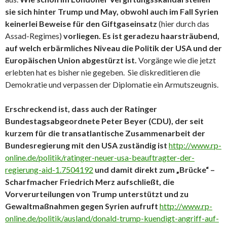
sie sich hinter Trump und May, obwohl auch im Fall Syrien
keinerlei Beweise für den Giftgaseinsatz
(hier durch das
Assad-Regimes)
vorliegen.
Es ist geradezu haarsträubend,
auf welch erbärmliches Niveau die Politik der USA und der
Europäischen Union abgestürzt ist.
Vorgänge wie die jetzt
erlebten hat es bisher nie gegeben. Sie diskreditieren die
Demokratie und verpassen der Diplomatie ein Armutszeugnis.
Erschreckend ist, dass auch der Ratinger
Bundestagsabgeordnete Peter Beyer (CDU), der seit
kurzem für die transatlantische Zusammenarbeit der
Bundesregierung mit den USA zuständig ist
http://www.rp-
online.de/politik/ratinger-neuer-usa-beauftragter-der-
regierung-aid-1.7504192
und damit direkt zum „Brücke“ –
Scharfmacher Friedrich Merz aufschließt, die
Vorverurteilungen von Trump unterstützt und zu
Gewaltmaßnahmen gegen Syrien aufruft
http://www.rp-
online.de/politik/ausland/donald-trump-kuendigt-angriff-auf-