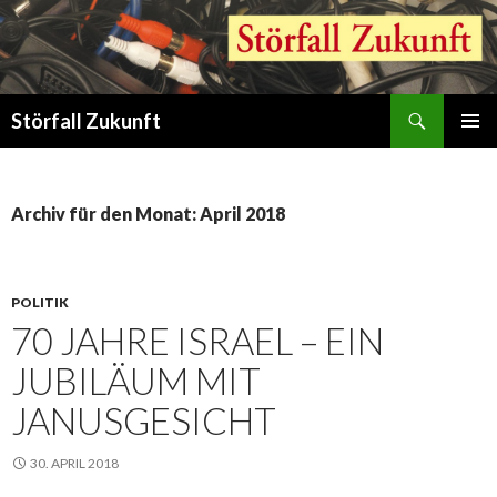
Suchen
Störfall Zukunft
ZUM
PRIMÄR
INHALT
MENÜ
SPRINGEN
Archiv für den Monat: April 2018
POLITIK
70 JAHRE ISRAEL – EIN
JUBILÄUM MIT
JANUSGESICHT
30. APRIL 2018