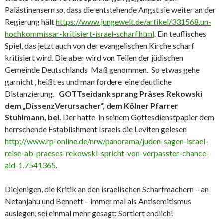
Palästinensern
so
, dass die entstehende Angst sie weiter an der
Regierung hält
https://www.jungewelt.de/artikel/331568.un-
hochkommissar-kritisiert-israel-scharf.html
. Ein teuflisches
Spiel, das jetzt auch von der evangelischen Kirche scharf
kritisiert wird. Die aber wird von Teilen der jüdischen
Gemeinde Deutschlands Maß genommen. So etwas gehe
garnicht , heißt es und man fordere eine deutliche
Distanzierung.
GOTTseidank sprang Präses Rekowski
dem „DissenzVerursacher“, dem Kölner Pfarrer
Stuhlmann, bei.
Der hatte in seinem Gottesdienstpapier dem
herrschende Establishment Israels die Leviten gelesen
http://www.rp-online.de/nrw/panorama/juden-sagen-israel-
reise-ab-praeses-rekowski-spricht-von-verpasster-chance-
aid-1.7541365
.
Diejenigen, die Kritik an den israelischen Scharfmachern – an
Netanjahu und Bennett – immer mal als Antisemitismus
auslegen, sei einmal mehr gesagt: Sortiert endlich!