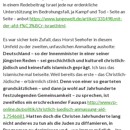
in einem Redebeitrag Israel jede nur erdenkliche
Unterstützung im Bedrohungsfall, ja Kampf und Tod – Seite an
Seite – anbot
https://www.jungewelt.de/artikel/331498.mit-
der-afd-f%C3%BCr-israel.html
.
Es war sicher kein Zufall, dass Horst Seehofer in diesem
Umfeld zu der zweiten, unfasslichen Anmaßung ausholte:
Deutschland – so der Innenminister in einer seiner
jüngsten Reden – sei geschichtlich und kulturell christlich-
jüdisch und keinesfalls islamisch geprägt.
Ich lass das
Islamische mal beiseite. Weil bereits das erste – das Christlich-
Jüdische – erbärmlich stinkt.
Denn von einer so gearteten
grundsätzlichen – und dann ja wohl auf Jahrhunderte
festzulegenden Gemeinsamkeit – zu sprechen, ist
zweifellos ein erschreckender Fauxpas
http://www.rp-
online.de/politik/christlich-juedisch-anmassung-aid-
1.7546681
.
Hatten doch die Christen Jahrhunderte lang
nicht anderes zu tun als die Juden zu diffamieren, in
Progromen zu dezimieren und – wo immer möglich – ins