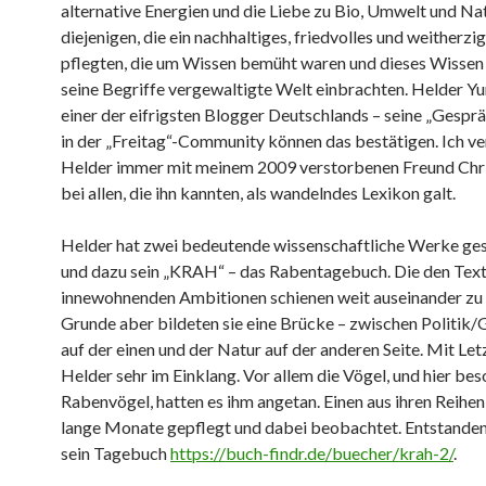
alternative Energien und die Liebe zu Bio, Umwelt und Natu
diejenigen, die ein nachhaltiges, friedvolles und weitherzi
pflegten, die um Wissen bemüht waren und dieses Wissen i
seine Begriffe vergewaltigte Welt einbrachten. Helder Y
einer der eifrigsten Blogger Deutschlands – seine „Gespr
in der „Freitag“-Community können das bestätigen. Ich ve
Helder immer mit meinem 2009 verstorbenen Freund Chris
bei allen, die ihn kannten, als wandelndes Lexikon galt.
Helder hat zwei bedeutende wissenschaftliche Werke ge
und dazu sein „KRAH“ – das Rabentagebuch. Die den Tex
innewohnenden Ambitionen schienen weit auseinander zu 
Grunde aber bildeten sie eine Brücke – zwischen Politik/
auf der einen und der Natur auf der anderen Seite. Mit Let
Helder sehr im Einklang. Vor allem die Vögel, und hier bes
Rabenvögel, hatten es ihm angetan. Einen aus ihren Reihen
lange Monate gepflegt und dabei beobachtet. Entstanden 
sein Tagebuch
https://buch-findr.de/buecher/krah-2/
.