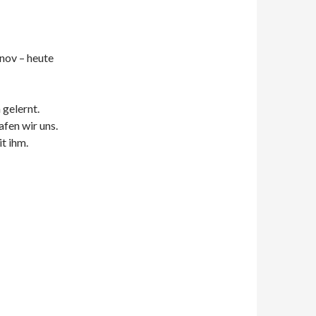
anov – heute
 gelernt.
fen wir uns.
t ihm.