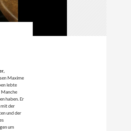
er,
ssen Maxime
ben lebte
. Manche
en haben. Er
 mit der
ten und der
es
ngen um