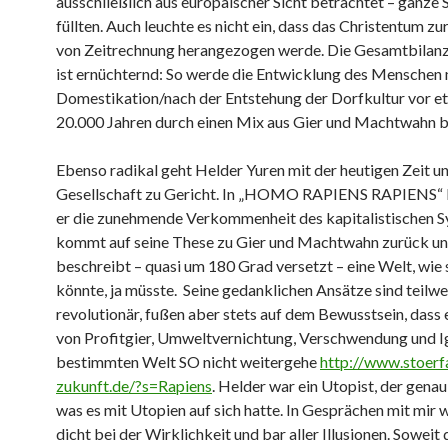
ausschließlich aus europäischer Sicht betrachtet – ganze
füllten. Auch leuchte es nicht ein, dass das Christentum z
von Zeitrechnung herangezogen werde. Die Gesamtbilan
ist ernüchternd: So werde die Entwicklung des Menschen 
Domestikation/nach der Entstehung der Dorfkultur vor e
20.000 Jahren durch einen Mix aus Gier und Machtwahn 
Ebenso radikal geht Helder Yuren mit der heutigen Zeit u
Gesellschaft zu Gericht. In „HOMO RAPIENS RAPIENS“ 
er die zunehmende Verkommenheit des kapitalistischen S
kommt auf seine These zu Gier und Machtwahn zurück u
beschreibt – quasi um 180 Grad versetzt – eine Welt, wie s
könnte, ja müsste. Seine gedanklichen Ansätze sind teilwe
revolutionär, fußen aber stets auf dem Bewusstsein, dass e
von Profitgier, Umweltvernichtung, Verschwendung und 
bestimmten Welt SO nicht weitergehe
http://www.stoerfa
zukunft.de/?s=Rapiens
. Helder war ein Utopist, der genau
was es mit Utopien auf sich hatte. In Gesprächen mit mir 
dicht bei der Wirklichkeit und bar aller Illusionen. Sowei