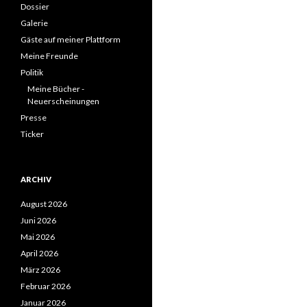
Dossier
Galerie
Gäste auf meiner Plattform
Meine Freunde
Politik
Meine Bücher -
Neuerscheinungen
Presse
Ticker
ARCHIV
August 2026
Juni 2026
Mai 2026
April 2026
März 2026
Februar 2026
Januar 2026