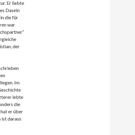
r. Er liebte
ges Dasein
n die für
uren war
ächspartner“
rgleiche
tian, der
schrieben
ten
liegen. Im
Geschichte
zterer lebte
onders die
 hat er über
ist daraus