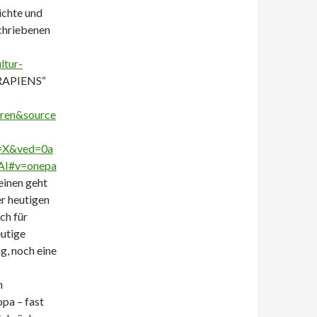
ichte und
schriebenen
ltur-
RAPIENS“
en&source
=X&ved=0a
I#v=onepa
einen geht
er heutigen
ch für
eutige
g, noch eine
n
pa – fast