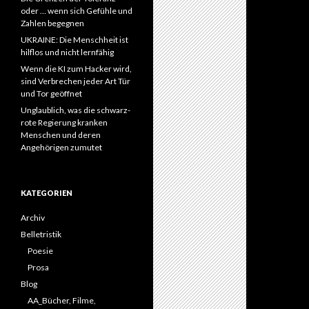
oder … wenn sich Gefühle und
Zahlen begegnen
UKRAINE: Die Menschheit ist
hilflos und nicht lernfähig
Wenn die KI zum Hacker wird,
sind Verbrechen jeder Art Tür
und Tor geöffnet
Unglaublich, was die schwarz-
rote Regierung kranken
Menschen und deren
Angehörigen zumutet
KATEGORIEN
Archiv
Belletristik
Poesie
Prosa
Blog
AA_Bücher, Filme,