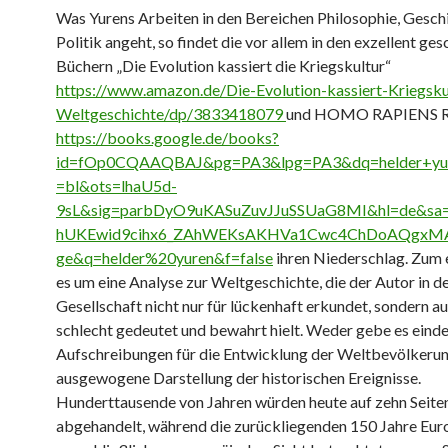
Was Yurens Arbeiten in den Bereichen Philosophie, Gesch
Politik angeht, so findet die vor allem in den exzellent ge
Büchern „Die Evolution kassiert die Kriegskultur“
https://www.amazon.de/Die-Evolution-kassiert-Kriegsku
Weltgeschichte/dp/3833418079
und HOMO RAPIENS 
https://books.google.de/books?
id=fOp0CQAAQBAJ&pg=PA3&lpg=PA3&dq=helder+yur
=bl&ots=lhaU5d-
9sL&sig=parbDyO9uKASuZuvJJuSSUaG8MI&hl=de&sa
hUKEwid9cihx6_ZAhWEKsAKHVa1Cwc4ChDoAQgxMA
ge&q=helder%20yuren&f=false
ihren Niederschlag. Zum 
es um eine Analyse zur Weltgeschichte, die der Autor in d
Gesellschaft nicht nur für lückenhaft erkundet, sondern au
schlecht gedeutet und bewahrt hielt. Weder gebe es eind
Aufschreibungen für die Entwicklung der Weltbevölkerun
ausgewogene Darstellung der historischen Ereignisse.
Hunderttausende von Jahren würden heute auf zehn Seite
abgehandelt, während die zurückliegenden 150 Jahre Euro