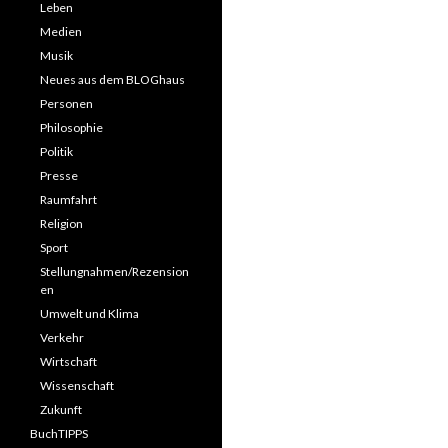
Leben
Medien
Musik
Neues aus dem BLOGhaus
Personen
Philosophie
Politik
Presse
Raumfahrt
Religion
Sport
Stellungnahmen/Rezension
en
Umwelt und Klima
Verkehr
Wirtschaft
Wissenschaft
Zukunft
BuchTIPPS