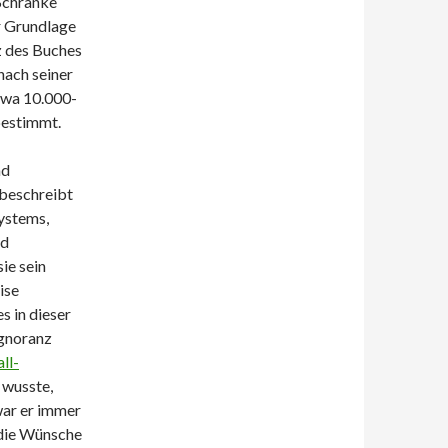
 Schränke
ur Grundlage
z des Buches
nach seiner
twa 10.000-
bestimmt.
nd
beschreibt
ystems,
nd
ie sein
ise
s in dieser
Ignoranz
ll-
 wusste,
war er immer
t die Wünsche