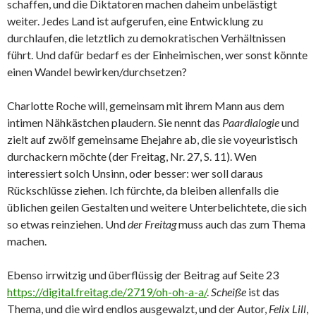
schaffen, und die Diktatoren machen daheim unbelästigt
weiter. Jedes Land ist aufgerufen, eine Entwicklung zu
durchlaufen, die letztlich zu demokratischen Verhältnissen
führt. Und dafür bedarf es der Einheimischen, wer sonst könnte
einen Wandel bewirken/durchsetzen?
Charlotte Roche will, gemeinsam mit ihrem Mann aus dem
intimen Nähkästchen plaudern. Sie nennt das
Paardialogie
und
zielt auf zwölf gemeinsame Ehejahre ab, die sie voyeuristisch
durchackern möchte (der Freitag, Nr. 27, S. 11). Wen
interessiert solch Unsinn, oder besser: wer soll daraus
Rückschlüsse ziehen. Ich fürchte, da bleiben allenfalls die
üblichen geilen Gestalten und weitere Unterbelichtete, die sich
so etwas reinziehen. Und
der Freitag
muss auch das zum Thema
machen.
Ebenso irrwitzig und überflüssig der Beitrag auf Seite 23
https://digital.freitag.de/2719/oh-oh-a-a/
.
Scheiße
ist das
Thema, und die wird endlos ausgewalzt, und der Autor,
Felix Lill
,