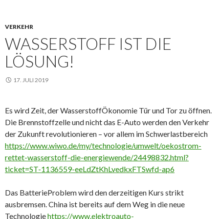
VERKEHR
WASSERSTOFF IST DIE
LÖSUNG!
17. JULI 2019
Es wird Zeit, der WasserstoffÖkonomie Tür und Tor zu öffnen.
Die Brennstoffzelle und nicht das E-Auto werden den Verkehr
der Zukunft revolutionieren – vor allem im Schwerlastbereich
https://www.wiwo.de/my/technologie/umwelt/oekostrom-
rettet-wasserstoff-die-energiewende/24498832.html?
ticket=ST-1136559-eeLdZtKhLvedkxFTSwfd-ap6
Das BatterieProblem wird den derzeitigen Kurs strikt
ausbremsen. China ist bereits auf dem Weg in die neue
Technologie
https://www.elektroauto-