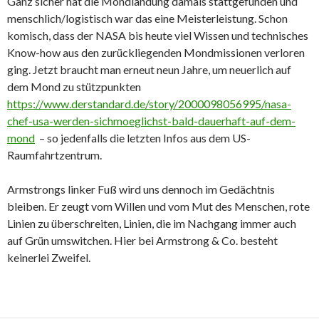
Ganz sicher hat die Mondlandung damals stattgefunden und
menschlich/logistisch war das eine Meisterleistung. Schon
komisch, dass der NASA bis heute viel Wissen und technisches
Know-how aus den zurückliegenden Mondmissionen verloren
ging. Jetzt braucht man erneut neun Jahre, um neuerlich auf
dem Mond zu stützpunkten
https://www.derstandard.de/story/2000098056995/nasa-
chef-usa-werden-sichmoeglichst-bald-dauerhaft-auf-dem-
mond
– so jedenfalls die letzten Infos aus dem US-
Raumfahrtzentrum.
Armstrongs linker Fuß wird uns dennoch im Gedächtnis
bleiben. Er zeugt vom Willen und vom Mut des Menschen, rote
Linien zu überschreiten, Linien, die im Nachgang immer auch
auf Grün umswitchen. Hier bei Armstrong & Co. besteht
keinerlei Zweifel.