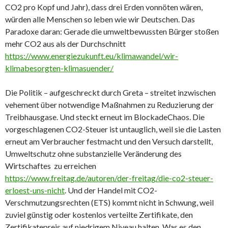
CO2 pro Kopf und Jahr), dass drei Erden vonnöten wären,
würden alle Menschen so leben wie wir Deutschen. Das
Paradoxe daran: Gerade die umweltbewussten Bürger stoßen
mehr CO2 aus als der Durchschnitt
https://www.energiezukunft.eu/klimawandel/wir-
klimabesorgten-klimasuender/
Die Politik – aufgeschreckt durch Greta – streitet inzwischen
vehement über notwendige Maßnahmen zu Reduzierung der
Treibhausgase. Und steckt erneut im BlockadeChaos. Die
vorgeschlagenen CO2-Steuer ist untauglich, weil sie die Lasten
erneut am Verbraucher festmacht und den Versuch darstellt,
Umweltschutz ohne substanzielle Veränderung des
Wirtschaftes zu erreichen
https://www.freitag.de/autoren/der-freitag/die-co2-steuer-
erloest-uns-nicht
. Und der Handel mit CO2-
Verschmutzungsrechten (ETS) kommt nicht in Schwung, weil
zuviel günstig oder kostenlos verteilte Zertifikate, den
Zertifikatepreis auf niedrigem Niveau halten. Was es den