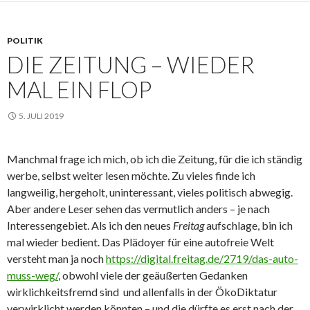
POLITIK
DIE ZEITUNG – WIEDER
MAL EIN FLOP
5. JULI 2019
Manchmal frage ich mich, ob ich die Zeitung, für die ich ständig
werbe, selbst weiter lesen möchte. Zu vieles finde ich
langweilig, hergeholt, uninteressant, vieles politisch abwegig.
Aber andere Leser sehen das vermutlich anders – je nach
Interessengebiet. Als ich den neues
Freitag
aufschlage, bin ich
mal wieder bedient. Das Plädoyer für eine autofreie Welt
versteht man ja noch
https://digital.freitag.de/2719/das-auto-
muss-weg/
, obwohl viele der geäußerten Gedanken
wirklichkeitsfremd sind und allenfalls in der ÖkoDiktatur
verwirklicht werden könnten – und die dürfte es erst nach der