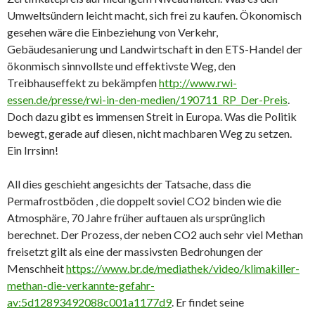
Umweltsündern leicht macht, sich frei zu kaufen. Ökonomisch
gesehen wäre die Einbeziehung von Verkehr,
Gebäudesanierung und Landwirtschaft in den ETS-Handel der
ökonmisch sinnvollste und effektivste Weg, den
Treibhauseffekt zu bekämpfen
http://www.rwi-
essen.de/presse/rwi-in-den-medien/190711_RP_Der-Preis
.
Doch dazu gibt es immensen Streit in Europa. Was die Politik
bewegt, gerade auf diesen, nicht machbaren Weg zu setzen.
Ein Irrsinn!
All dies geschieht angesichts der Tatsache, dass die
Permafrostböden , die doppelt soviel CO2 binden wie die
Atmosphäre, 70 Jahre früher auftauen als ursprünglich
berechnet. Der Prozess, der neben CO2 auch sehr viel Methan
freisetzt gilt als eine der massivsten Bedrohungen der
Menschheit
https://www.br.de/mediathek/video/klimakiller-
methan-die-verkannte-gefahr-
av:5d12893492088c001a1177d9
. Er findet seine