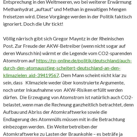
Entsprechung in den Weltmeeren, wo bei weiterer Erwärmung
Methanhydrat „auftaut“ und Methan in gewaltigen Mengen
freisetzen wird. Diese Vorgänge werden in der Politik faktisch
ignoriert. Doch die Uhr tickt!
Völlig närrisch gibt sich Gregor Mayntz in der Rheinischen
Post. Zur Freude der AKW-Betreiber (wenn nicht sogar auf
deren Wunsch hin) wärmt er die Legende vom CO2-sparenden
Atomstrom auf
https://rp-online.de/politik/deutschland/auch-
durch-den-atomausstieg-scheitert-deutschland-an-den-
klimazielen_aid-39419567
. Dem Mann scheint nicht klar zu
sein, dass Klimaziele weder über konstruierte Argumente,
noch unter Inkaufnahme von AKW-Risiken erfüllt werden
dürfen. Die Erzeugung von Atomstrom ist natürlich auch CO2-
belastet, wenn man die Rechnung ganzheitlich betrachtet, denn
Aufbau und Abriss der Atomkraftwerke sowie die
Endlagerung des Atommülls müssen mit in die Betrachtung
einbezogen werden. Ein Weiterbetreiben der
Atomkraftwerke zu Lasten der Braunkohle – es beträfe ja