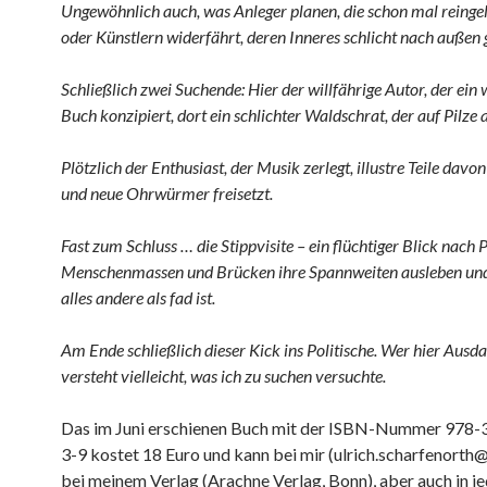
Ungewöhnlich auch, was Anleger planen, die schon mal reinge
oder Künstlern widerfährt, deren Inneres schlicht nach außen 
Schließlich zwei Suchende: Hier der willfährige Autor, der ein 
Buch konzipiert, dort ein schlichter Waldschrat, der auf Pilze a
Plötzlich der Enthusiast, der Musik zerlegt, illustre Teile davo
und neue Ohrwürmer freisetzt.
Fast zum Schluss … die Stippvisite – ein flüchtiger Blick nach 
Menschenmassen und Brücken ihre Spannweiten ausleben und
alles andere als fad ist.
Am Ende schließlich dieser Kick ins Politische. Wer hier Ausda
versteht vielleicht, was ich zu suchen versuchte.
Das im Juni erschienen Buch mit der ISBN-Nummer 978
3-9 kostet 18 Euro und kann bei mir (ulrich.scharfenorth
bei meinem Verlag (Arachne Verlag, Bonn), aber auch in j