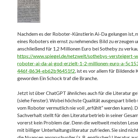
Nachdem es der Roboter-Künstlerin Ai-Da gelungen ist, m
eines Roboters ein ernst zu nehmendes Bild zu erzeugen u
anschließend für 1,2 Millionen Euro bei Sotheby zu verka
https://www.spiegel.de/netzwelt/sothebys-versteigert-w
roboter-ai-da-ai-god-erzielt-1-2-millionen-euro-a-5c1
446f-8634-eb62b96451f2
, ist es vor allem für Bildende
geworden Ein Schock traf die Branche.
Jetzt ist über ChatGPT ähnliches auch für die Literatur g
(siehe Fenster). Wobei höchste Qualität ausgespart blieb (
vom Roboter vermutlich nie voll „erfühlt“ werden kann). D
Sachverhalt stellt für den Literaturbetrieb in seiner Gesa
vorerst kein Problem dar. Denn die weltweit meisten Lese
mit billiger Unterhaltungsliteratur zufrieden. Sie sind nicht
die Nuancen anspruchvoller (z. B. englischer) Literatur au