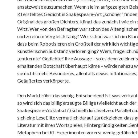
ansatzweise auszumachen. Wenn sie im aufgezeigten Beisp
KI erstelltes Gedicht in Shakespeare-Art „schöner“ finden 
Original des großen Dichters, klingt das zunächst wie ein 
Witz. Wer von den Befragten war schon des Altenglische
und zu einem Vergleich fähig? Wer schon war sich im Klar
dass beim Robotisieren ein Großteil der wirklich wichtige
künstlerischen Substanz verloren ging? Wem, frage ich, n
„entkernte“ Gedichte? Ihre Aussage – so es denn zu einer s
erhaltenden Botschaft überhaupt käme – würde nahezu we
sie nichts mehr Besonderes, allenfalls etwas Inflationäres,
Geäußertes verkörperte.
Den Markt rührt das wenig. Entscheidend ist, was verkauf
so wird sich das billig erzeugte Billige (vielleicht auch der
Shakespeare-Abklatsch“) schnell durchsetzen. Parallel da
sich eine LeseElite vermutlich darauf zurückziehen, dass g
Literatur mit ihren Wortspielen, Hintergründigkeiten, Se
Metaphern bei KI-Experimenten vorerst wenig gefährdet 