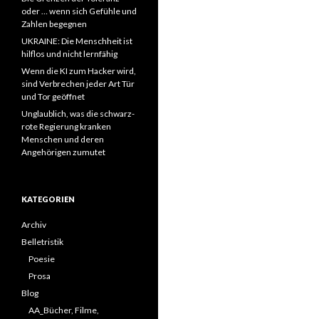
oder … wenn sich Gefühle und
Zahlen begegnen
UKRAINE: Die Menschheit ist
hilflos und nicht lernfähig
Wenn die KI zum Hacker wird,
sind Verbrechen jeder Art Tür
und Tor geöffnet
Unglaublich, was die schwarz-
rote Regierung kranken
Menschen und deren
Angehörigen zumutet
KATEGORIEN
Archiv
Belletristik
Poesie
Prosa
Blog
AA_Bücher, Filme,