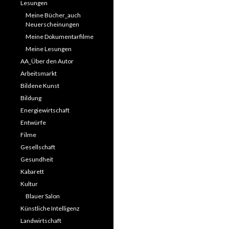
Lesungen
Meine Bücher_auch
Neuerscheinungen
Meine Dokumentarfilme
Meine Lesungen
AA_Über den Autor
Arbeitsmarkt
Bildene Kunst
Bildung
Energiewirtschaft
Entwürfe
Filme
Gesellschaft
Gesundheit
Kabarett
Kultur
Blauer Salon
Künstliche Intelligenz
Landwirtschaft