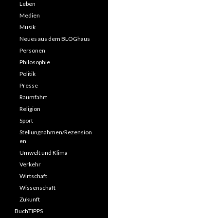
Leben
Medien
Musik
Neues aus dem BLOGhaus
Personen
Philosophie
Politik
Presse
Raumfahrt
Religion
Sport
Stellungnahmen/Rezension
en
Umwelt und Klima
Verkehr
Wirtschaft
Wissenschaft
Zukunft
BuchTIPPS