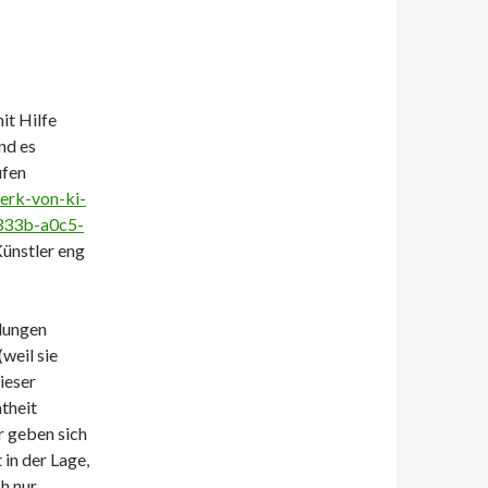
it Hilfe
nd es
ufen
erk-von-ki-
5333b-a0c5-
 Künstler eng
elungen
weil sie
ieser
mtheit
r geben sich
 in der Lage,
ch nur