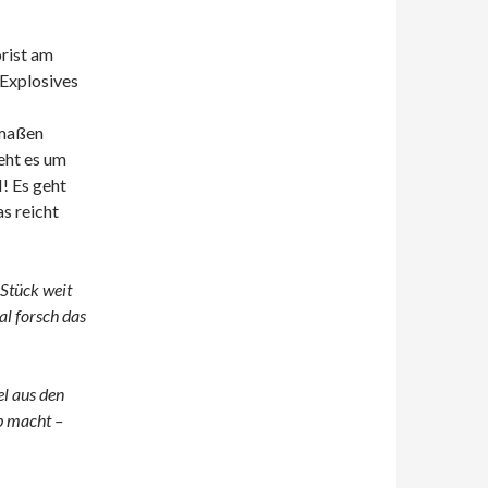
rist am
 Explosives
rmaßen
eht es um
! Es geht
s reicht
 Stück weit
al forsch das
el aus den
b macht –