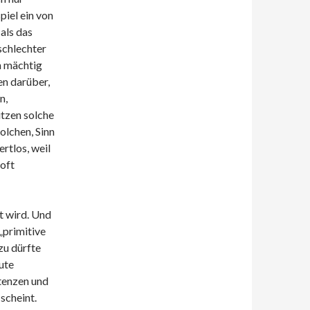
iel ein von
als das
schlechter
n mächtig
en darüber,
n,
ützen solche
olchen, Sinn
rtlos, weil
 oft
t wird. Und
 „primitive
zu dürfte
ute
ntenzen und
scheint.