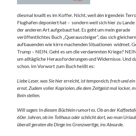
diesmal knallt es im Koffer. Nicht, weil
den
irgendein Terro
Flughafen deponiert hat – sondern weil sich hier zu Lande
der anderen Art aufgebaut hat. Es geht um mein gerade
veröffentlichtes Buch „Queraussteiger“, das sich gleiche
aufbauenden wie kirre machenden Situationen widmet. G
Trump – NEIN. Geht es um die verdammten Kriege? NEIN
um alltägliche Herausforderungen und Widernisse. Und da
schon. Im Vorwort zum Buch heißt es:
Liebe Leser, was Sie hier erreicht, ist temporeich, frech und ein
ernst. Zudem voller Kapriolen, die dem Zeitgeist mal locker, m
Bein stellen.
Will sagen: In diesem Büchlein rumort es. Ob an der Kaffeetaf
60er Jahren, ob im Tollhaus oder schlicht dort, wo man Urlau
überall geraten die Dinge ins Grenzwertige, ins Absurde.