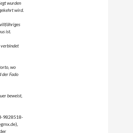
legt wurden
gekehrt wird.
willfähriges
us ist.
n verbindet
Porto, wo
 der Fado
uer beweist,
-3-9828518-
@gmx.de),
eder