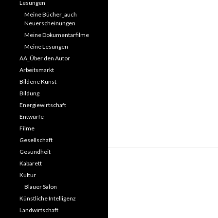
Lesungen
Meine Bücher_auch
Neuerscheinungen
Meine Dokumentarfilme
Meine Lesungen
AA_Über den Autor
Arbeitsmarkt
Bildene Kunst
Bildung
Energiewirtschaft
Entwürfe
Filme
Gesellschaft
Gesundheit
Kabarett
Kultur
Blauer Salon
Künstliche Intelligenz
Landwirtschaft