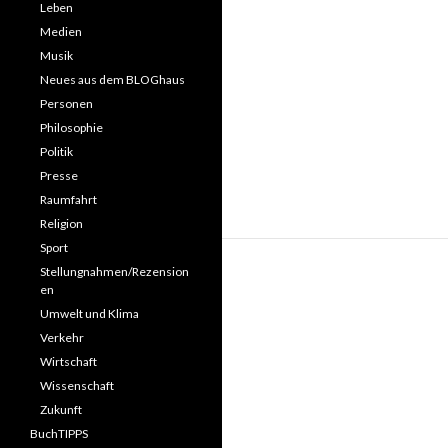
Leben
Medien
Musik
Neues aus dem BLOGhaus
Personen
Philosophie
Politik
Presse
Raumfahrt
Religion
Sport
Stellungnahmen/Rezension
en
Umwelt und Klima
Verkehr
Wirtschaft
Wissenschaft
Zukunft
BuchTIPPS