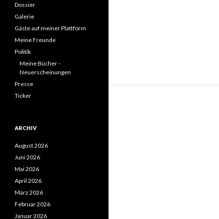
Dossier
Galerie
Gäste auf meiner Plattform
Meine Freunde
Politik
Meine Bücher -
Neuerscheinungen
Presse
Ticker
ARCHIV
August 2026
Juni 2026
Mai 2026
April 2026
März 2026
Februar 2026
Januar 2026