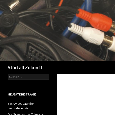
Suchen
Störfall Zukunft
Suchen
nach:
NEUESTE BEITRÄGE
Ein AMOC-Lauf der
besonderen Art
Die Grenzen der Toleranz