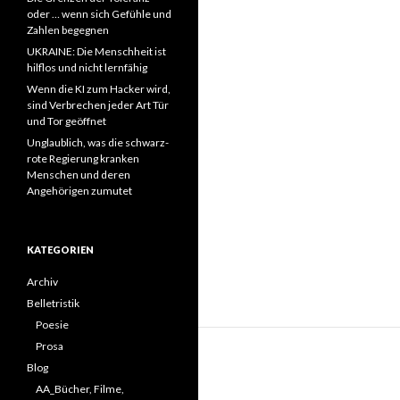
oder … wenn sich Gefühle und
Zahlen begegnen
UKRAINE: Die Menschheit ist
hilflos und nicht lernfähig
Wenn die KI zum Hacker wird,
sind Verbrechen jeder Art Tür
und Tor geöffnet
Unglaublich, was die schwarz-
rote Regierung kranken
Menschen und deren
Angehörigen zumutet
KATEGORIEN
Archiv
Belletristik
Poesie
Prosa
Blog
AA_Bücher, Filme,