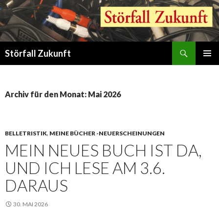
Suchen
Störfall Zukunft
ZUM
PRIMÄR
INHALT
MENÜ
SPRINGEN
Archiv für den Monat: Mai 2026
BELLETRISTIK
,
MEINE BÜCHER -NEUERSCHEINUNGEN
MEIN NEUES BUCH IST DA,
UND ICH LESE AM 3.6.
DARAUS
30. MAI 2026