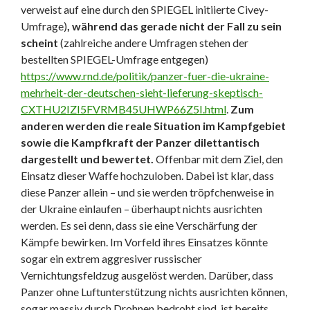
verweist auf eine durch den SPIEGEL initiierte Civey-
Umfrage)
, während das gerade nicht der Fall zu sein
scheint
(zahlreiche andere Umfragen stehen der
bestellten SPIEGEL-Umfrage entgegen)
https://www.rnd.de/politik/panzer-fuer-die-ukraine-
mehrheit-der-deutschen-sieht-lieferung-skeptisch-
CXTHU2IZI5FVRMB45UHWP66Z5I.html
.
Zum
anderen werden die reale Situation im Kampfgebiet
sowie die Kampfkraft der Panzer dilettantisch
dargestellt und bewertet.
Offenbar mit dem Ziel, den
Einsatz dieser Waffe hochzuloben. Dabei ist klar, dass
diese Panzer allein – und sie werden tröpfchenweise in
der Ukraine einlaufen – überhaupt nichts ausrichten
werden. Es sei denn, dass sie eine Verschärfung der
Kämpfe bewirken. Im Vorfeld ihres Einsatzes könnte
sogar ein extrem aggresiver russischer
Vernichtungsfeldzug ausgelöst werden. Darüber, dass
Panzer ohne Luftunterstützung nichts ausrichten können,
sogar massiv durch Drohnen bedroht sind, ist bereits