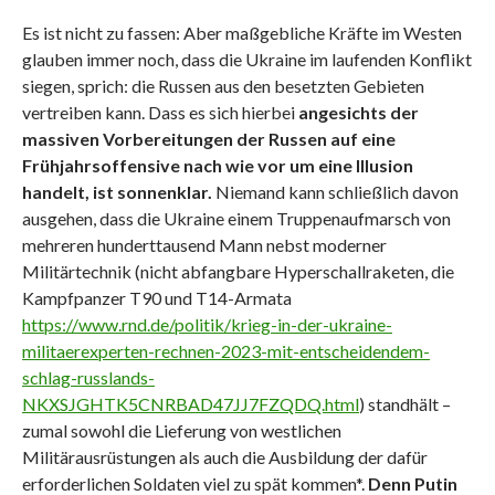
Es ist nicht zu fassen: Aber maßgebliche Kräfte im Westen
glauben immer noch, dass die Ukraine im laufenden Konflikt
siegen, sprich: die Russen aus den besetzten Gebieten
vertreiben kann. Dass es sich hierbei
angesichts der
massiven Vorbereitungen der Russen auf eine
Frühjahrsoffensive nach wie vor um eine Illusion
handelt, ist sonnenklar.
Niemand kann schließlich davon
ausgehen, dass die Ukraine einem Truppenaufmarsch von
mehreren hunderttausend Mann nebst moderner
Militärtechnik (nicht abfangbare Hyperschallraketen, die
Kampfpanzer T90 und T14-Armata
https://www.rnd.de/politik/krieg-in-der-ukraine-
militaerexperten-rechnen-2023-mit-entscheidendem-
schlag-russlands-
NKXSJGHTK5CNRBAD47JJ7FZQDQ.html
) standhält –
zumal sowohl die Lieferung von westlichen
Militärausrüstungen als auch die Ausbildung der dafür
erforderlichen Soldaten viel zu spät kommen*.
Denn Putin