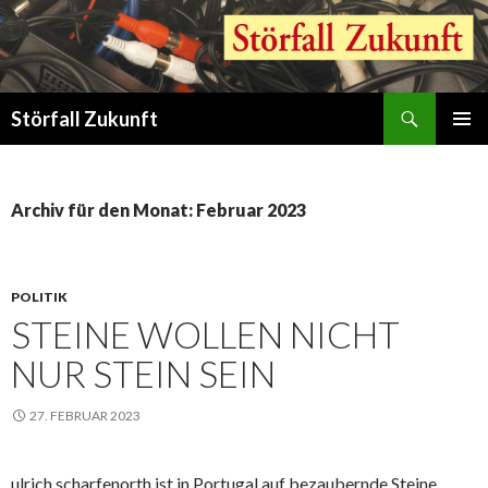
Suchen
Störfall Zukunft
ZUM
PRIMÄR
INHALT
MENÜ
SPRINGEN
Archiv für den Monat: Februar 2023
POLITIK
STEINE WOLLEN NICHT
NUR STEIN SEIN
27. FEBRUAR 2023
ulrich scharfenorth ist in Portugal auf bezaubernde Steine