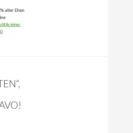
% aller Ehen
ine
litik/eine-
30
EN“,
AVO!