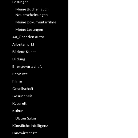
Lesungen
Meine Bücher_auch
Neuerscheinungen
Meine Dokumentarfilme
Meine Lesungen
AA_Über den Autor
Arbeitsmarkt
Bildene Kunst
Bildung
Energiewirtschaft
Entwürfe
Filme
Gesellschaft
Gesundheit
Kabarett
Kultur
Blauer Salon
Künstliche Intelligenz
Landwirtschaft