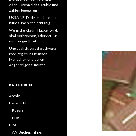
oder … wenn sich Gefühle und
Zahlen begegnen
UKRAINE: Die Menschheit ist
hilflos und nicht lernfähig
Wenn die KI zum Hacker wird,
sind Verbrechen jeder Art Tür
und Tor geöffnet
Unglaublich, was die schwarz-
rote Regierung kranken
Menschen und deren
Angehörigen zumutet
KATEGORIEN
Archiv
Belletristik
Poesie
Prosa
Blog
AA_Bücher, Filme,