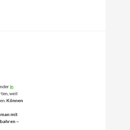
änder
in
rten, weil
nen.
Können
 man mit
nbahren –