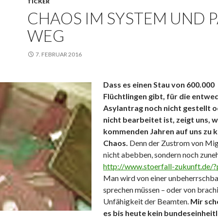
TICKER
CHAOS IM SYSTEM UND P
WEG
7. FEBRUAR 2016
Dass es einen Stau von 600.000
Flüchtlingen gibt, für die entwe
Asylantrag noch nicht gestellt 
nicht bearbeitet ist, zeigt uns, 
kommenden Jahren auf uns zu k
Chaos.
Denn der Zustrom von Mig
nicht abebben, sondern noch zun
http://www.stoerfall-zukunft.de/
Man wird von einer unbeherrschba
sprechen müssen – oder von brachi
Unfähigkeit der Beamten.
Mir sch
es bis heute kein bundeseinheit