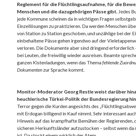
Reglement für die Flüchtlingsaufnahme, für die Bew
Menschen und die dazugehörigen Pässe gibt.
Jedes Bu
jede Kommune scheinen da in wichtigen Fragen selbstgeb
Einzellösungen zu praktizieren. Da werden Menschen üb
von Station zu Station geschoben, und unzählige bei der E
einbehaltene Pässe gehen irgendwo auf der Vieletappen
verloren. Die Dokumente aber sind dringend erforderlich 
bei Leuten, die freiwillig wieder ausreisen. Beamte sprech
ganzen Kistenladungen, wenn das Thema
fehlende Zuordn
Dokumenten
zur Sprache kommt.
Monitor-Moderator Georg Restle weist darüber hina
heuchlerische Türkei-Politik der Bundesregierung hin
Terror gegen die Kurden angesichts des „Flüchtlingsabw
mit Erdogan billigend in Kauf nimmt. Sehr interessant auch
Hinweis auf das krampfhafte Bemühen der Regierenden, di
sicheren Herkunftsländer aufzustocken – selbst wenn da n
ist. Da stockt einem wirklich der Atem