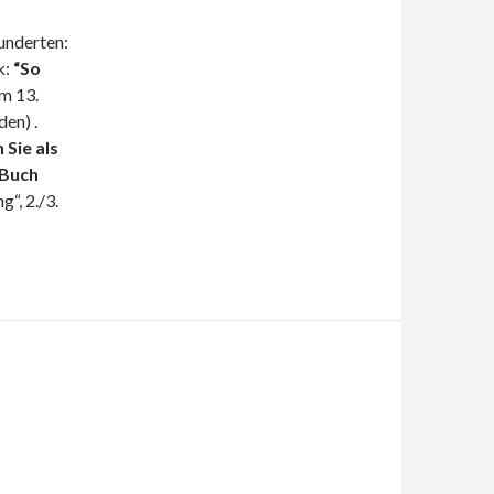
underten:
k:
“So
m 13.
en) .
 Sie als
 Buch
“, 2./3.