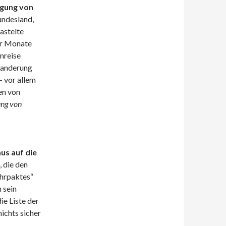
egung von
ndesland,
astelte
er Monate
inreise
wanderung
– vor allem
en von
ung von
us auf die
, die den
ehrpaktes“
 sein
e Liste der
ichts sicher