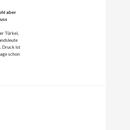
ohl aber
muss
r Türkei,
Landsleute
. Druck ist
rage schon