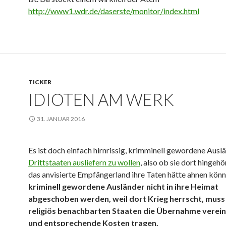
http://www1.wdr.de/daserste/monitor/index.html
TICKER
IDIOTEN AM WERK
31. JANUAR 2016
Es ist doch einfach hirnrissig, krimminell gewordene Ausl
Drittstaaten ausliefern zu wollen
, also ob sie dort hingehö
das anvisierte Empfängerland ihre Taten hätte ahnen kön
kriminell gewordene Ausländer nicht in ihre Heimat
abgeschoben werden, weil dort Krieg herrscht, muss
religiös benachbarten Staaten die Übernahme verei
und entsprechende Kosten tragen.