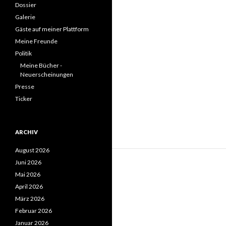
Dossier
Galerie
Gäste auf meiner Plattform
Meine Freunde
Politik
Meine Bücher -
Neuerscheinungen
Presse
Ticker
ARCHIV
August 2026
Juni 2026
Mai 2026
April 2026
März 2026
Februar 2026
Januar 2026