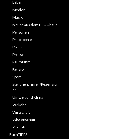
Leben
Medien
Musik
Neues aus dem BLOGhaus
Personen
Philosophie
Politik
Presse
Raumfahrt
Religion
Sport
Stellungnahmen/Rezension
en
Umwelt und Klima
Verkehr
Wirtschaft
Wissenschaft
Zukunft
BuchTIPPS