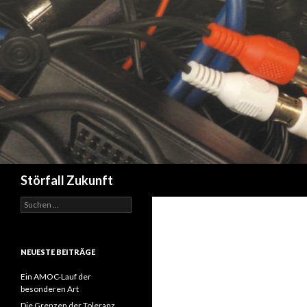
Suchen
Störfall Zukunft
Suchen
nach:
NEUESTE BEITRÄGE
Ein AMOC-Lauf der
besonderen Art
Die Grenzen der Toleranz