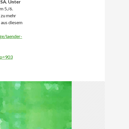
USA. Unter
m 5./6.
 zu mehr
h aus diesem
ge/laender-
/?p=903