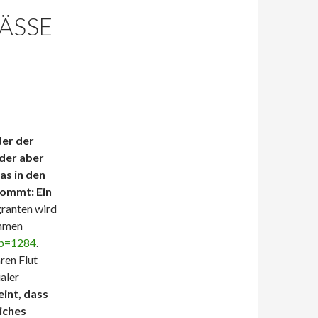
ÄSSE
der der
oder aber
was in den
ommt: Ein
ranten wird
ehmen
?p=1284
.
ren Flut
aler
eint, dass
liches