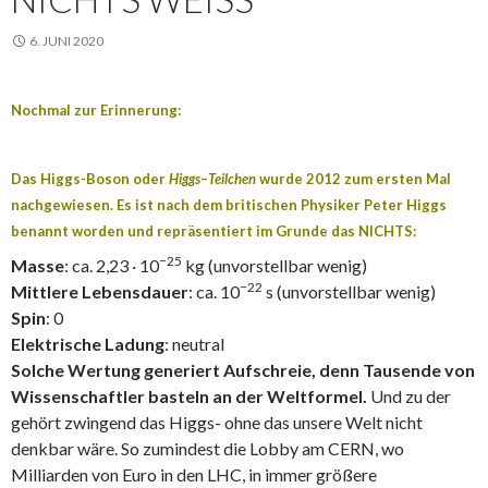
6. JUNI 2020
Nochmal zur Erinnerung:
Das Higgs-Boson oder
Higgs
–
Teilchen
wurde 2012 zum ersten Mal
nachgewiesen. Es ist nach dem britischen Physiker Peter Higgs
benannt worden und repräsentiert im Grunde das NICHTS:
−25
Masse
‎: ‎ca. 2,23 · 10
kg (unvorstellbar wenig)
−22
Mittlere Lebensdauer
‎: ‎ca. 10
s (unvorstellbar wenig)
Spin
‎: ‎0
Elektrische Ladung
‎: ‎neutral
Solche Wertung generiert Aufschreie, denn Tausende von
Wissenschaftler basteln an der Weltformel.
Und zu der
gehört zwingend das Higgs- ohne das unsere Welt nicht
denkbar wäre. So zumindest die Lobby am CERN, wo
Milliarden von Euro in den LHC, in immer größere