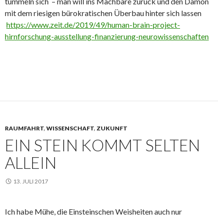
tummeln sich – man will ins Machbare zurück und den Dämon
mit dem riesigen bürokratischen Überbau hinter sich lassen
https://www.zeit.de/2019/49/human-brain-project-
hirnforschung-ausstellung-finanzierung-neurowissenschaften
RAUMFAHRT
,
WISSENSCHAFT
,
ZUKUNFT
EIN STEIN KOMMT SELTEN
ALLEIN
13. JULI 2017
Ich habe Mühe, die Einsteinschen Weisheiten auch nur