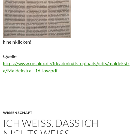
hineinklicken!
Quelle:
https://www.rosalux.de/fileadmin/rls_uploads/pdfs/maldekstr
a/Maldekstra__16_low.pdf
WISSENSCHAFT
ICH WEISS, DASS ICH N
ICHTS WEISS