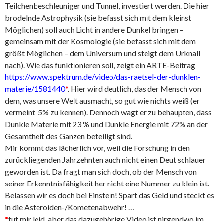
Teilchenbeschleuniger und Tunnel, investiert werden. Die hier
brodelnde Astrophysik (sie befasst sich mit dem kleinst
Möglichen) soll auch Licht in andere Dunkel bringen –
gemeinsam mit der Kosmologie (sie befasst sich mit dem
größt Möglichen – dem Universum und steigt dem Urknall
nach). Wie das funktionieren soll, zeigt ein ARTE-Beitrag
https://www.spektrum.de/video/das-raetsel-der-dunklen-
materie/1581440
*
. Hier wird deutlich, das der Mensch von
dem, was unsere Welt ausmacht, so gut wie nichts weiß (er
vermeint 5% zu kennen). Dennoch wagt er zu behaupten, dass
Dunkle Materie mit 23 % und Dunkle Energie mit 72% an der
Gesamtheit des Ganzen beteiligt sind.
Mir kommt das lächerlich vor, weil die Forschung in den
zurückliegenden Jahrzehnten auch nicht einen Deut schlauer
geworden ist. Da fragt man sich doch, ob der Mensch von
seiner Erkenntnisfähigkeit her nicht eine Nummer zu klein ist.
Belassen wir es doch bei Einstein! Spart das Geld und steckt es
in die Asteroiden-/Kometenabwehr! …
*
tut mir leid, aber das dazugehörige Video ist nirgendwo im