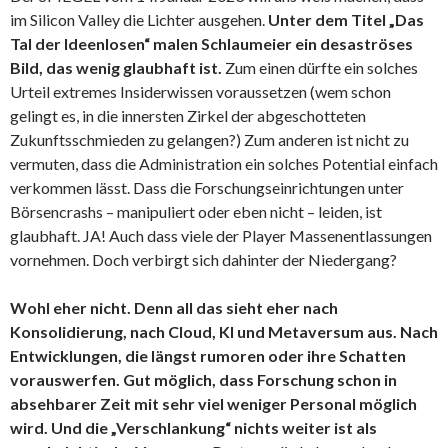
im Silicon Valley die Lichter ausgehen.
Unter dem Titel „Das
Tal der Ideenlosen“ malen Schlaumeier ein desaströses
Bild, das wenig glaubhaft ist.
Zum einen dürfte ein solches
Urteil extremes Insiderwissen voraussetzen (wem schon
gelingt es, in die innersten Zirkel der abgeschotteten
Zukunftsschmieden zu gelangen?) Zum anderen ist nicht zu
vermuten, dass die Administration ein solches Potential einfach
verkommen lässt. Dass die Forschungseinrichtungen unter
Börsencrashs – manipuliert oder eben nicht – leiden, ist
glaubhaft. JA! Auch dass viele der Player Massenentlassungen
vornehmen. Doch verbirgt sich dahinter der Niedergang?
Wohl eher nicht.
Denn all das sieht eher nach
Konsolidierung, nach Cloud, KI und Metaversum aus. Nach
Entwicklungen, die längst rumoren oder ihre Schatten
vorauswerfen. Gut möglich, dass Forschung schon in
absehbarer Zeit mit sehr viel weniger Personal möglich
wird. Und die „Verschlankung“ nichts weiter ist als