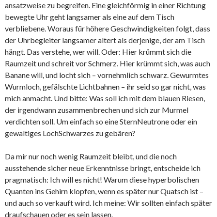
ansatzweise zu begreifen. Eine gleichförmig in einer Richtung
bewegte Uhr geht langsamer als eine auf dem Tisch
verbliebene. Woraus für höhere Geschwindigkeiten folgt, dass
der Uhrbegleiter langsamer altert als derjenige, der am Tisch
hängt. Das verstehe, wer will. Oder: Hier krümmt sich die
Raumzeit und schreit vor Schmerz. Hier krümmt sich, was auch
Banane will, und locht sich – vornehmlich schwarz. Gewurmtes
Wurmloch, gefälschte Lichtbahnen – ihr seid so gar nicht, was
mich anmacht. Und bitte: Was soll ich mit dem blauen Riesen,
der irgendwann zusammenbrechen und sich zur Murmel
verdichten soll. Um einfach so eine SternNeutrone oder ein
gewaltiges LochSchwarzes zu gebären?
Da mir nur noch wenig Raumzeit bleibt, und die noch
ausstehende sicher neue Erkenntnisse bringt, entscheide ich
pragmatisch: Ich will es nicht! Warum diese hyperbolischen
Quanten ins Gehirn klopfen, wenn es später nur Quatsch ist –
und auch so verkauft wird. Ich meine: Wir sollten einfach später
draufschauen oder es sein lassen.