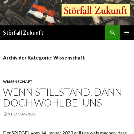
Suchen
Störfall Zukunft
ZUM
PRIMÄR
INHALT
MENÜ
SPRINGEN
Archiv der Kategorie: Wissenschaft
WISSENSCHAFT
WENN STILLSTAND, DANN
DOCH WOHL BEI UNS
31. JANUAR 2023
Der SPIEGEL vom 14. Januar 2023 will uns weis machen, dass