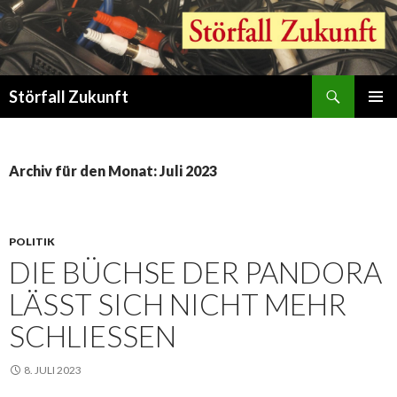
Suchen
Störfall Zukunft
ZUM
PRIMÄR
INHALT
MENÜ
SPRINGEN
Archiv für den Monat: Juli 2023
POLITIK
DIE BÜCHSE DER PANDORA
LÄSST SICH NICHT MEHR
SCHLIESSEN
8. JULI 2023