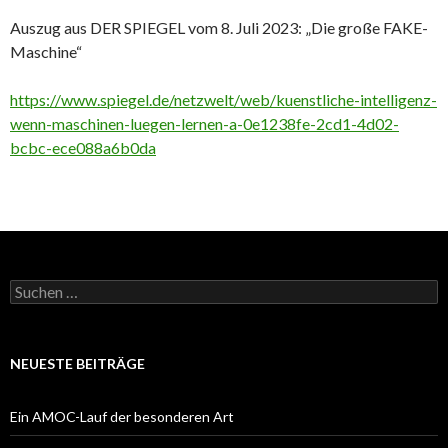
Auszug aus DER SPIEGEL vom 8. Juli 2023: „Die große FAKE-
Maschine“
https://www.spiegel.de/netzwelt/web/kuenstliche-intelligenz-
wenn-maschinen-luegen-lernen-a-0e1238fe-2cd1-4d02-
bcbc-ece088a6b0da
Suchen
nach:
NEUESTE BEITRÄGE
Ein AMOC-Lauf der besonderen Art