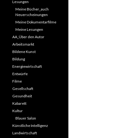
Lesungen
Meine Bücher_auch
Neuerscheinungen
Meine Dokumentarfilme
Meine Lesungen
AA_Über den Autor
Arbeitsmarkt
Bildene Kunst
Bildung
Energiewirtschaft
Entwürfe
Filme
Gesellschaft
Gesundheit
Kabarett
Kultur
Blauer Salon
Künstliche Intelligenz
Landwirtschaft