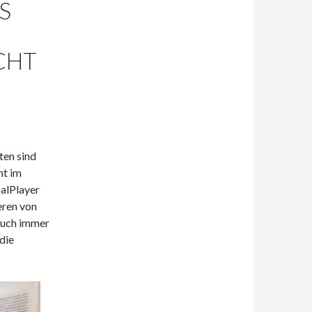
S
CHT
ten sind
ht im
balPlayer
eren von
 auch immer
die