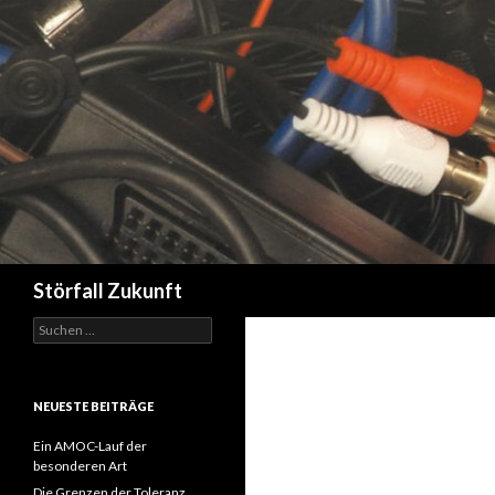
Suchen
Störfall Zukunft
Suchen
nach:
NEUESTE BEITRÄGE
Ein AMOC-Lauf der
besonderen Art
Die Grenzen der Toleranz