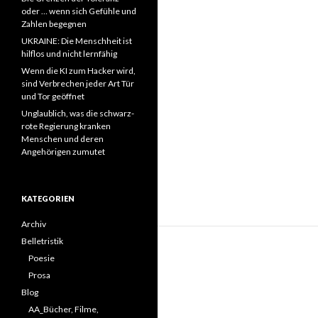
oder … wenn sich Gefühle und
Zahlen begegnen
UKRAINE: Die Menschheit ist
hilflos und nicht lernfähig
Wenn die KI zum Hacker wird,
sind Verbrechen jeder Art Tür
und Tor geöffnet
Unglaublich, was die schwarz-
rote Regierung kranken
Menschen und deren
Angehörigen zumutet
KATEGORIEN
Archiv
Belletristik
Poesie
Prosa
Blog
AA_Bücher, Filme,