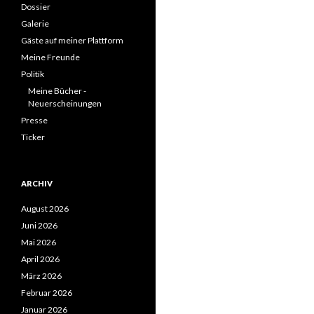
Dossier
Galerie
Gäste auf meiner Plattform
Meine Freunde
Politik
Meine Bücher -
Neuerscheinungen
Presse
Ticker
ARCHIV
August 2026
Juni 2026
Mai 2026
April 2026
März 2026
Februar 2026
Januar 2026