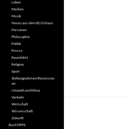
Leben
Medien
Musik
Neues aus dem BLOGhaus
Personen
Philosophie
Politik
Presse
Raumfahrt
Religion
Sport
Stellungnahmen/Rezension
en
Umwelt und Klima
Verkehr
Wirtschaft
Wissenschaft
Zukunft
BuchTIPPS