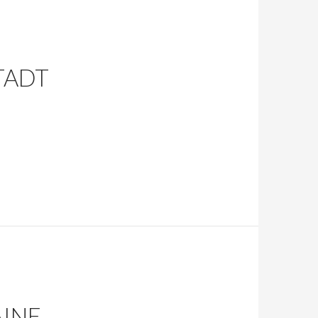
TADT
AINE