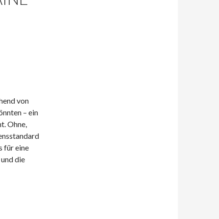
ehend von
önnten – ein
t. Ohne,
bensstandard
 für eine
 und die