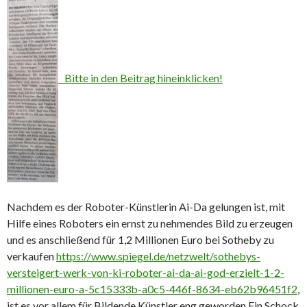
Bitte in den Beitrag hineinklicken!
Nachdem es der Roboter-Künstlerin Ai-Da gelungen ist, mit
Hilfe eines Roboters ein ernst zu nehmendes Bild zu erzeugen
und es anschließend für 1,2 Millionen Euro bei Sotheby zu
verkaufen
https://www.spiegel.de/netzwelt/sothebys-
versteigert-werk-von-ki-roboter-ai-da-ai-god-erzielt-1-2-
millionen-euro-a-5c15333b-a0c5-446f-8634-eb62b96451f2
,
ist es vor allem für Bildende Künstler eng geworden Ein Schock