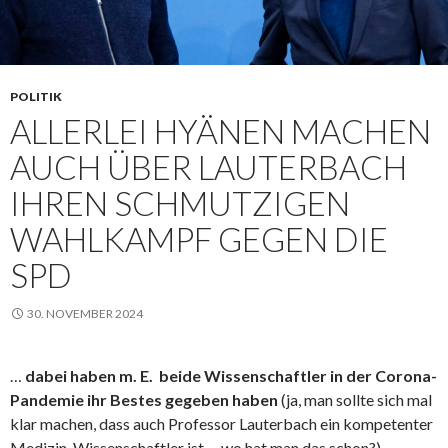
POLITIK
ALLERLEI HYÄNEN MACHEN
AUCH ÜBER LAUTERBACH
IHREN SCHMUTZIGEN
WAHLKAMPF GEGEN DIE
SPD
30. NOVEMBER 2024
…
dabei haben m. E. beide Wissenschaftler in der Corona-
Pandemie ihr Bestes gegeben haben
(ja, man sollte sich mal
klar machen, dass auch Professor Lauterbach ein kompetenter
Medizin-Wissenschaftler ist – wo hat man das schon?).