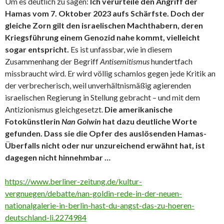
Um es deutlich zu sagen:
Ich verurteile den Angriff der
Hamas vom 7. Oktober 2023 aufs Schärfste. Doch der
gleiche Zorn gilt den israelischen Machthabern, deren
Kriegsführung einem Genozid nahe kommt, vielleicht
sogar entspricht.
Es ist unfassbar, wie in diesem
Zusammenhang der Begriff
Antisemitismus
hundertfach
missbraucht wird. Er wird völlig schamlos gegen jede Kritik an
der verbrecherisch, weil unverhältnismäßig agierenden
israelischen Regierung in Stellung gebracht – und mit dem
Antizionismus gleichgesetzt.
Die amerikanische
Fotokünstlerin
Nan Golwin
hat dazu deutliche Worte
gefunden. Dass sie die Opfer des auslösenden Hamas-
Überfalls nicht oder nur unzureichend erwähnt hat, ist
dagegen nicht hinnehmbar …
https://www.berliner-zeitung.de/kultur-
vergnuegen/debatte/nan-goldin-rede-in-der-neuen-
nationalgalerie-in-berlin-hast-du-angst-das-zu-hoeren-
deutschland-li.2274984