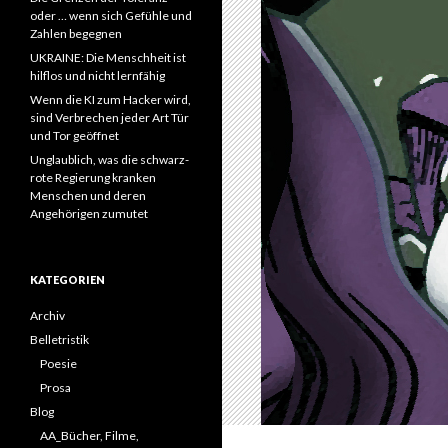
oder … wenn sich Gefühle und
Zahlen begegnen
UKRAINE: Die Menschheit ist
hilflos und nicht lernfähig
Wenn die KI zum Hacker wird,
sind Verbrechen jeder Art Tür
und Tor geöffnet
Unglaublich, was die schwarz-
rote Regierung kranken
Menschen und deren
Angehörigen zumutet
KATEGORIEN
Archiv
Belletristik
Poesie
Prosa
Blog
AA_Bücher, Filme,