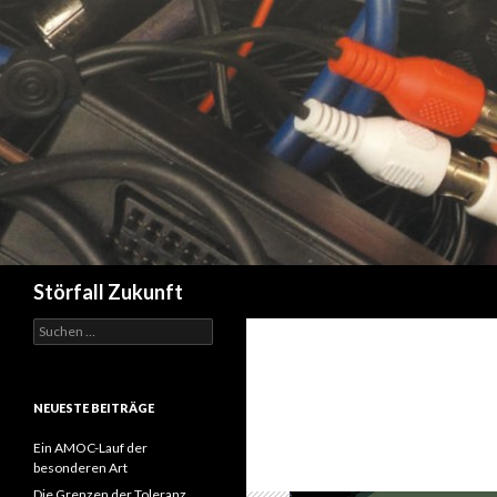
Suchen
Störfall Zukunft
Suchen
nach:
NEUESTE BEITRÄGE
Ein AMOC-Lauf der
besonderen Art
Die Grenzen der Toleranz