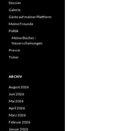
Dossier
Galerie
Gäste auf meiner Plattform
Meine Freunde
Politik
Meine Bücher -
Neuerscheinungen
Presse
Ticker
ARCHIV
August 2026
Juni 2026
Mai 2026
April 2026
März 2026
Februar 2026
Januar 2026