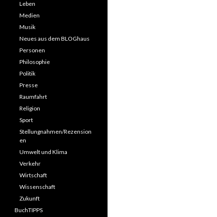
Leben
Medien
Musik
Neues aus dem BLOGhaus
Personen
Philosophie
Politik
Presse
Raumfahrt
Religion
Sport
Stellungnahmen/Rezension
en
Umwelt und Klima
Verkehr
Wirtschaft
Wissenschaft
Zukunft
BuchTIPPS