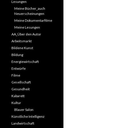
Lesungen
Meine Bücher_auch
Neuerscheinungen
Meine Dokumentarfilme
Meine Lesungen
AA_Über den Autor
Arbeitsmarkt
Bildene Kunst
Bildung
Energiewirtschaft
Entwürfe
Filme
Gesellschaft
Gesundheit
Kabarett
Kultur
Blauer Salon
Künstliche Intelligenz
Landwirtschaft