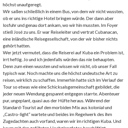
höchst unaufgeregt.
Wir saßen schließlich in einem Bus, von dem wir nicht wussten,
ob er uns ins richtige Hotel bringen würde. Der dann aber
losfuhr und genau dort ankam, wo wir hin mussten. Im Foyer
stieß José zu uns. Er war Reiseleiter und vertrat Cubanacan,
eine inländische Reisegesellschaft, von der wir bisher nichts
gehört hatten.
Wer jetzt vermutet, dass die Reiserei auf Kuba ein Problem ist,
irrt heftig. Jo und ich jedenfalls würden das nie behaupten.
Denn zum einen wussten und wissen wir nicht, ob unser Fall
typisch war. Noch machte uns die höchst undeutsche Art zu
reisen, wirklich zu schaffen. Immerhin hatte sich im Verlauf der
Tour so etwas wie eine Schicksalsgemeinschaft gebildet, die
jeder neuen Wendung gespannt entgegen starrte. Abenteuer
pur, ungeplant, quasi aus der Hüfte heraus. Während der
Standard-Tourist auf den morbiden Mix aus kolonial und
„Castro-light“ wartete und beides im Regelwerk des ihm
Zugedachten auch vorfand, waren wir im richtigen Kuba. Und
kaum mit den geführten Hochglanzfotos beschäftigt.