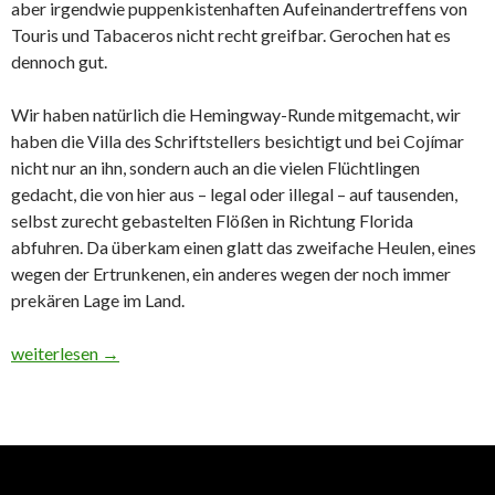
aber irgendwie puppenkistenhaften Aufeinandertreffens von
Touris und Tabaceros nicht recht greifbar. Gerochen hat es
dennoch gut.
Wir haben natürlich die Hemingway-Runde mitgemacht, wir
haben die Villa des Schriftstellers besichtigt und bei Cojímar
nicht nur an ihn, sondern auch an die vielen Flüchtlingen
gedacht, die von hier aus – legal oder illegal – auf tausenden,
selbst zurecht gebastelten Flößen in Richtung Florida
abfuhren. Da überkam einen glatt das zweifache Heulen, eines
wegen der Ertrunkenen, ein anderes wegen der noch immer
prekären Lage im Land.
Por Cuba – alles über die rote Insel
weiterlesen
→