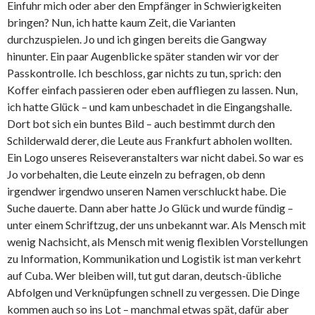
Einfuhr mich oder aber den Empfänger in Schwierigkeiten
bringen? Nun, ich hatte kaum Zeit, die Varianten
durchzuspielen. Jo und ich gingen bereits die Gangway
hinunter. Ein paar Augenblicke später standen wir vor der
Passkontrolle. Ich beschloss, gar nichts zu tun, sprich: den
Koffer einfach passieren oder eben auffliegen zu lassen. Nun,
ich hatte Glück – und kam unbeschadet in die Eingangshalle.
Dort bot sich ein buntes Bild – auch bestimmt durch den
Schilderwald derer, die Leute aus Frankfurt abholen wollten.
Ein Logo unseres Reiseveranstalters war nicht dabei. So war es
Jo vorbehalten, die Leute einzeln zu befragen, ob denn
irgendwer irgendwo unseren Namen verschluckt habe. Die
Suche dauerte. Dann aber hatte Jo Glück und wurde fündig –
unter einem Schriftzug, der uns unbekannt war. Als Mensch mit
wenig Nachsicht, als Mensch mit wenig flexiblen Vorstellungen
zu Information, Kommunikation und Logistik ist man verkehrt
auf Cuba. Wer bleiben will, tut gut daran, deutsch-übliche
Abfolgen und Verknüpfungen schnell zu vergessen. Die Dinge
kommen auch so ins Lot – manchmal etwas spät, dafür aber