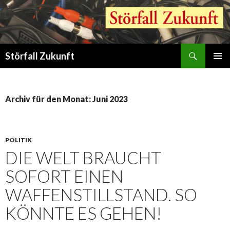
Suchen
Störfall Zukunft
ZUM
PRIMÄR
INHALT
MENÜ
SPRINGEN
Archiv für den Monat: Juni 2023
POLITIK
DIE WELT BRAUCHT
SOFORT EINEN
WAFFENSTILLSTAND. SO
KÖNNTE ES GEHEN!