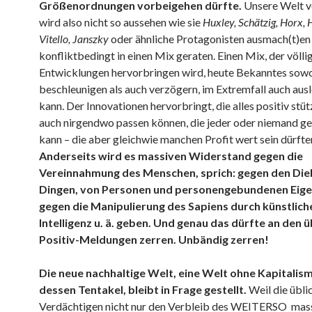
Größenordnungen vorbeigehen dürfte.
Unsere Welt 
wird also nicht so aussehen wie sie
Huxley, Schätzig, Horx, 
Vitello, Janszky
oder ähnliche Protagonisten ausmach(t)en
konfliktbedingt in einen Mix geraten. Einen Mix, der völli
Entwicklungen hervorbringen wird, heute Bekanntes sow
beschleunigen als auch verzögern, im Extremfall auch aus
kann. Der Innovationen hervorbringt, die alles positiv stü
auch nirgendwo passen können, die jeder oder niemand g
kann – die aber gleichwie manchen Profit wert sein dürfte
Anderseits wird es massiven Widerstand gegen die
Vereinnahmung des Menschen, sprich: gegen den Die
Dingen, von Personen und personengebundenen Eige
gegen die Manipulierung des Sapiens durch künstlich
Intelligenz u. ä. geben. Und genau das dürfte an den ü
Positiv-Meldungen zerren. Unbändig zerren!
Die neue nachhaltige Welt, eine Welt ohne Kapitalis
dessen Tentakel, bleibt in Frage gestellt.
Weil die übli
Verdächtigen nicht nur den Verbleib des WEITERSO mas