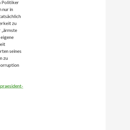
 Politiker
 nur in
tatsächlich
erkeit zu
r „ärmste
 eigene
eit
rten seines
m zu
Korruption
praesident-