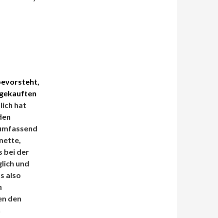
bevorsteht,
 gekauften
lich hat
den
lumfassend
nette,
 bei der
lich und
s also
n
en den
n