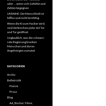
oder … wenn sich Gefühle und
Zahlen begegnen
UKRAINE: Die Menschheit ist
hilflos und nicht lernfähig
Wenn die KI zum Hacker wird,
sind Verbrechen jeder Art Tür
und Tor geöffnet
Unglaublich, was die schwarz-
rote Regierung kranken
Menschen und deren
Angehörigen zumutet
KATEGORIEN
Archiv
Belletristik
Poesie
Prosa
Blog
AA_Bücher, Filme,