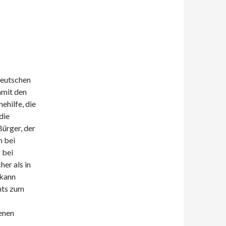
deutschen
amit den
ehilfe, die
die
ürger, der
n bei
 bei
er als in
 kann
hts zum
enen