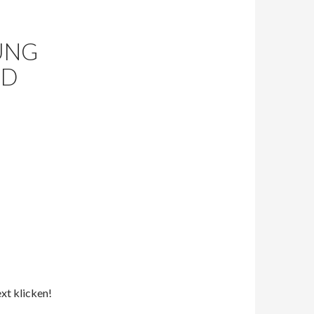
UNG
ND
ext klicken!