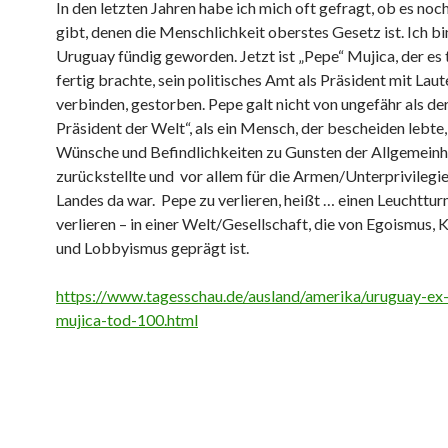
In den letzten Jahren habe ich mich oft gefragt, ob es noch
gibt, denen die Menschlichkeit oberstes Gesetz ist. Ich bin
Uruguay fündig geworden. Jetzt ist „Pepe“ Mujica, der es 
fertig brachte, sein politisches Amt als Präsident mit Laut
verbinden, gestorben. Pepe galt nicht von ungefähr als de
Präsident der Welt“, als ein Mensch, der bescheiden lebte,
Wünsche und Befindlichkeiten zu Gunsten der Allgemeinh
zurückstellte und vor allem für die Armen/Unterprivilegie
Landes da war. Pepe zu verlieren, heißt … einen Leuchttur
verlieren – in einer Welt/Gesellschaft, die von Egoismus, 
und Lobbyismus geprägt ist.
https://www.tagesschau.de/ausland/amerika/uruguay-ex-
mujica-tod-100.html