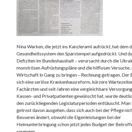
Nina Warken, die jetzt ins Kanzleramt aufrückt, hat dem 
Gesundheitssystem den Sparstempel aufgedrückt. Und d
Defiziten im Bundeshaushalt – verursacht durch die Ukrain
monströsen Aufrüstungspläne und die hilflosen Versuche, 
Wirtschaft in Gang zu bringen – Rechnung getragen. Der B
sich eine seriöse Krankenhausreform, kürzere Wartezeite
Fachärzten und seit Jahren eine vergleichbare Versorgung
Kassen- und Privatpatienten gewünscht hat, wurde deutlich
den zurückliegenden Legislaturperioden enttäuscht. Man
getrost davon ausgehen, dass sich auch bei der Pflege nic
Besseren ändert, obwohl die Eigenleistungen bei der
Heimunterbringung schon jetzt jedes Budget der Betroff
sprengen.