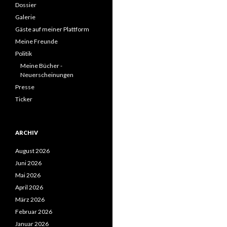
Dossier
Galerie
Gäste auf meiner Plattform
Meine Freunde
Politik
Meine Bücher -
Neuerscheinungen
Presse
Ticker
ARCHIV
August 2026
Juni 2026
Mai 2026
April 2026
März 2026
Februar 2026
Januar 2026