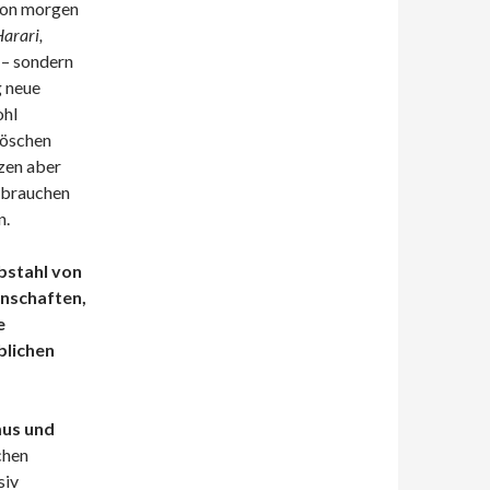
von morgen
Harari,
 – sondern
g neue
ohl
löschen
tzen aber
ebrauchen
n.
bstahl von
nschaften,
e
blichen
mus und
chen
siv