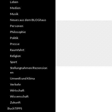
Leben
Medien
Musik
Neues aus dem BLOGhaus
Personen
Philosophie
Politik
Presse
Raumfahrt
Religion
Sport
Stellungnahmen/Rezension
en
Umwelt und Klima
Verkehr
Wirtschaft
Wissenschaft
Zukunft
BuchTIPPS