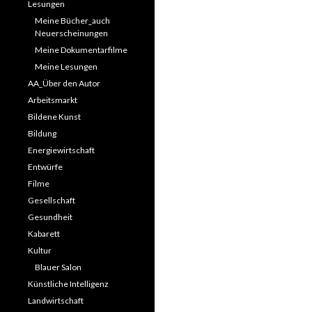
Lesungen
Meine Bücher_auch
Neuerscheinungen
Meine Dokumentarfilme
Meine Lesungen
AA_Über den Autor
Arbeitsmarkt
Bildene Kunst
Bildung
Energiewirtschaft
Entwürfe
Filme
Gesellschaft
Gesundheit
Kabarett
Kultur
Blauer Salon
Künstliche Intelligenz
Landwirtschaft