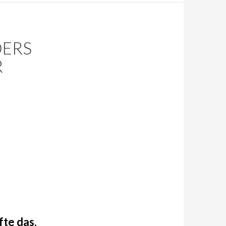
DERS
R
fte das,