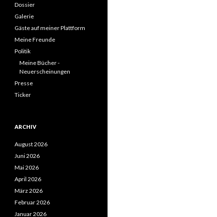
Dossier
Galerie
Gäste auf meiner Plattform
Meine Freunde
Politik
Meine Bücher -
Neuerscheinungen
Presse
Ticker
ARCHIV
August 2026
Juni 2026
Mai 2026
April 2026
März 2026
Februar 2026
Januar 2026