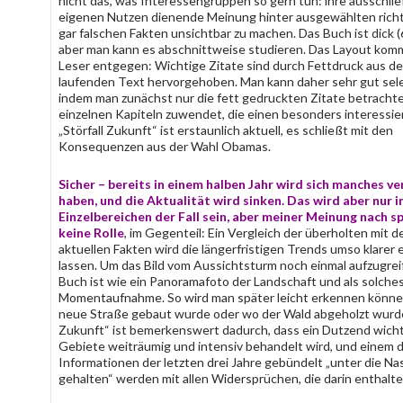
nicht das, was Interessengruppen so gern tun: ihre ausschli
eigenen Nutzen dienende Meinung hinter ausgewählten rich
gar falschen Fakten unsichtbar zu machen. Das Buch ist dick (
aber man kann es abschnittweise studieren. Das Layout ko
Leser entgegen: Wichtige Zitate sind durch Fettdruck aus d
laufenden Text hervorgehoben. Man kann daher sehr gut sele
indem man zunächst nur die fett gedruckten Zitate betrachte
einzelnen Kapiteln zuwendet, die einen besonders interessie
„Störfall Zukunft“ ist erstaunlich aktuell, es schließt mit den
Konsequenzen aus der Wahl Obamas.
Sicher – bereits in einem halben Jahr wird sich manches v
haben, und die Aktualität wird sinken. Das wird aber nur i
Einzelbereichen der Fall sein, aber meiner Meinung nach sp
keine Rolle
, im Gegenteil: Ein Vergleich der überholten mit 
aktuellen Fakten wird die längerfristigen Trends umso klarer
lassen. Um das Bild vom Aussichtsturm noch einmal aufzugrei
Buch ist wie ein Panoramafoto der Landschaft und als solches 
Momentaufnahme. So wird man später leicht erkennen könne
neue Straße gebaut wurde oder wo der Wald abgeholzt wurde.
Zukunft“ ist bemerkenswert dadurch, dass ein Dutzend wicht
Gebiete weiträumig und intensiv behandelt wird, und einem d
Informationen der letzten drei Jahre gebündelt „unter die Na
gehalten“ werden mit allen Widersprüchen, die darin enthalte