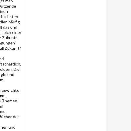
agt man
 Dutzende
einen
chlichsten
dien häufig
ll das und
n solch einer
ie Zukunft
ingungen“
ll Zukunft“
nd
tschaftlich,
eldern. Die
ogie
und
rm,
chgewichte
en,
ese Themen
nd
und
Bücher
der
onen und