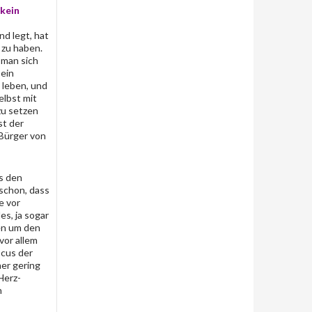
 kein
d legt, hat
 zu haben.
 man sich
 ein
 leben, und
elbst mit
zu setzen
st der
 Bürger von
s den
schon, dass
e vor
s, ja sogar
en um den
vor allem
ocus der
er gering
Herz-
h