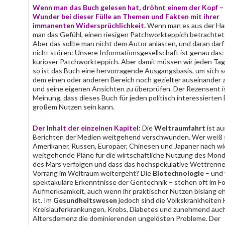
Wenn man das Buch gelesen hat, dröhnt einem der Kopf –
Wunder bei dieser Fülle an Themen und Fakten mit ihrer
immanenten Widersprüchlichkeit.
Wenn man es aus der Han
man das Gefühl, einen riesigen Patchworkteppich betrachtet
Aber das sollte man nicht dem Autor anlasten, und daran darf
nicht stören: Unsere Informationsgesellschaft ist genau das:
kurioser Patchworkteppich. Aber damit müssen wir jeden Tag
so ist das Buch eine hervorragende Ausgangsbasis, um sich s
dem einen oder anderen Bereich noch gezielter auseinander 
und seine eigenen Ansichten zu überprüfen. Der Rezensent i
Meinung, dass dieses Buch für jeden politisch interessierten
großem Nutzen sein kann.
Der Inhalt der einzelnen Kapitel
:
Die
Weltraumfahrt
ist au
Berichten der Medien weitgehend verschwunden. Wer weiß 
Amerikaner, Russen, Europäer, Chinesen und Japaner nach wi
weitgehende Pläne für die wirtschaftliche Nutzung des Monde
des Mars verfolgen und dass das hochspekulative Wettrenn
Vorrang im Weltraum weitergeht? Die
Biotechnologie
– und 
spektakuläre Erkenntnisse der Gentechnik – stehen oft im F
Aufmerksamkeit, auch wenn ihr praktischer Nutzen bislang eh
ist. Im
Gesundheitswesen
jedoch sind die Volkskrankheiten 
Kreislauferkrankungen, Krebs, Diabetes und zunehmend auc
Altersdemenz die dominierenden ungelösten Probleme. Der