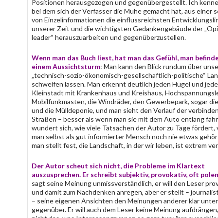
Positionen herausgezogen und gegenübergestellt. Ich kenne
bei dem sich der Verfasser die Mühe gemacht hat, aus einer s
von Einzelinformationen die einflussreichsten Entwicklungsli
unserer Zeit und die wichtigsten Gedankengebäude der „Op
leader“ herauszuarbeiten und gegenüberzustellen.
Wenn man das Buch liest, hat man das Gefühl, man befinde
einem
Aussichtsturm
: Man kann den Blick rundum über uns
„technisch-sozio-ökonomisch-gesellschaftlich-politische“ La
schweifen lassen. Man erkennt deutlich jeden Hügel und jedes
Kleinstadt mit Krankenhaus und Kreishaus, Hochspannungsl
Mobilfunkmasten, die Windräder, den Gewerbepark, sogar die
und die Mülldeponie, und man sieht den Verlauf der verbind
Straßen – besser als wenn man sie mit dem Auto entlang fäh
wundert sich, wie viele Tatsachen der Autor zu Tage fördert,
man selbst als gut informierter Mensch noch nie etwas gehör
man stellt fest, die Landschaft, in der wir leben, ist extrem ve
Der Autor scheut sich nicht, die Probleme im Klartext
auszusprechen. Er schreibt subjektiv, provokativ, oft pole
sagt seine Meinung unmissverständlich, er will den Leser pro
und damit zum Nachdenken anregen, aber er stellt – journalis
– seine eigenen Ansichten den Meinungen anderer klar unte
gegenüber. Er will auch dem Leser keine Meinung aufdrängen,