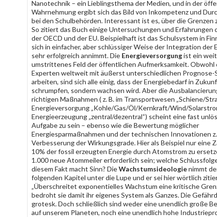
Nanotechnik – ein Lieblingsthema der Medien, und in der öffe
Wahrnehmung ergibt sich das Bild von Inkompetenz und Dur
bei den Schulbehörden. Interessant ist es, über die Grenzen 
So zitiert das Buch einige Untersuchungen und Erfahrungen 
der OECD und der EU. Beispielhaft ist das Schulsystem in Fin
sich in einfacher, aber schlüssiger Weise der Integration der
sehr erfolgreich annimmt. Die
Energieversorgung
ist ein wei
umstrittenes Feld der öffentlichen Aufmerksamkeit. Obwohl 
Experten weltweit mit äußerst unterschiedlichen Prognose-
arbeiten, sind sich alle einig, dass der Energiebedarf in Zukunf
schrumpfen, sondern wachsen wird. Aber die Ausbalancierun
richtigen Maßnahmen ( z. B. im Transportwesen „Schiene/Straß
Energieversorgung „Kohle/Gas/Öl/Kernkraft/Wind/Solarstrom
Energieerzeugung „zentral/dezentral“) scheint eine fast unlö
Aufgabe zu sein – ebenso wie die Bewertung möglicher
Energiesparmaßnahmen und der technischen Innovationen z.
Verbesserung der Wirkungsgrade. Hier als Beispiel nur eine 
10% der fossil erzeugten Energie durch Atomstrom zu ersetze
1.000 neue Atommeiler erforderlich sein; welche Schlussfolg
diesem Fakt macht Sinn? Die
Wachstumsideologie
nimmt der
folgenden Kapitel unter die Lupe und er sei hier wörtlich zitie
„Überschreitet exponentielles Wachstum eine kritische Gren
bedroht sie damit ihr eigenes System als Ganzes. Die Gefähr
grotesk. Doch schließlich sind weder eine unendlich große B
auf unserem Planeten, noch eine unendlich hohe Industriepr