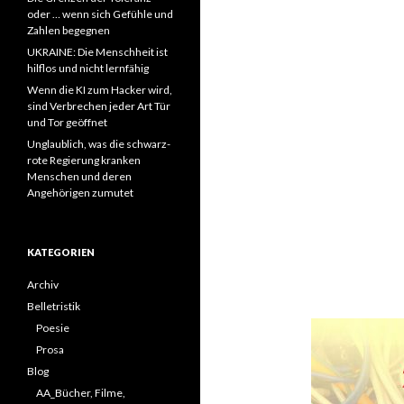
oder … wenn sich Gefühle und
Zahlen begegnen
UKRAINE: Die Menschheit ist
hilflos und nicht lernfähig
Wenn die KI zum Hacker wird,
sind Verbrechen jeder Art Tür
und Tor geöffnet
Unglaublich, was die schwarz-
rote Regierung kranken
Menschen und deren
Angehörigen zumutet
KATEGORIEN
Archiv
Belletristik
Poesie
Prosa
Blog
AA_Bücher, Filme,