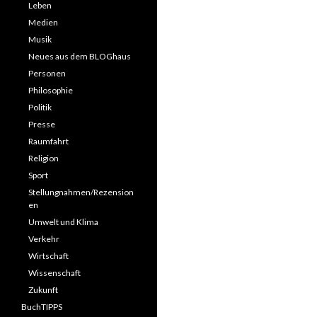
Leben
Medien
Musik
Neues aus dem BLOGhaus
Personen
Philosophie
Politik
Presse
Raumfahrt
Religion
Sport
Stellungnahmen/Rezension
en
Umwelt und Klima
Verkehr
Wirtschaft
Wissenschaft
Zukunft
BuchTIPPS