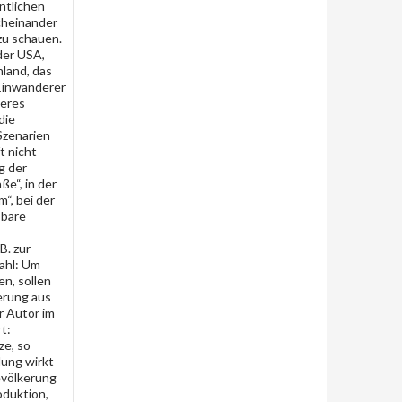
ntlichen
cheinander
zu schauen.
der USA,
nland, das
 Einwanderer
teres
die
Szenarien
t nicht
g der
e“, in der
“, bei der
sbare
B. zur
Zahl: Um
n, sollen
erung aus
 Autor im
rt:
ze, so
dung wirkt
evölkerung
oduktion,