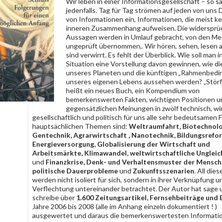
Wir leben in einer Informationsgesellschaft – so s
jedenfalls. Tag für Tag strömen auf jeden von uns
von Informationen ein, Informationen, die meist k
inneren Zusammenhang aufweisen. Die widersprü
Aussagen werden in Umlauf gebracht, von den Me
ungeprüft übernommen,. Wir hören, sehen, lesen a
sind verwirrt. Es fehlt der Überblick. Wie soll man i
Situation eine Vorstellung davon gewinnen, wie d
unseres Planeten und die künftigen „Rahmenbed
unseres eigenen Lebens aussehen werden? „Störfa
heißt ein neues Buch, ein Kompendium von
bemerkenswerten Fakten, wichtigen Positionen u
gegensätzlichen Meinungen in zwölf technisch, wir
gesellschaftlich und politisch für uns alle sehr bedeutsamen F
hauptsächlichen Themen sind:
Weltraumfahrt, Biotechnol
Gentechnik, Agrarwirtschaft , Nanotechnik, Bildungsrefo
Energieversorgung, Globalisierung der Wirtschaft und
Arbeitsmärkte, Klimawandel, weltwirtschaftliche Unglei
und
Finanzkrise, Denk- und Verhaltensmuster der Mensch
politische Dauerprobleme
und
Zukunftsszenarien
. All di
werden nicht isoliert für sich, sondern in ihrer Verknüpfung u
Verflechtung untereinander betrachtet. Der Autor hat sage 
schreibe über
1.600 Zeitungsartikel, Fernsehbeiträge und 
Jahre 2006 bis 2008 (alle im Anhang einzeln dokumentiert ! )
ausgewertet und daraus die bemerkenswertesten Informati