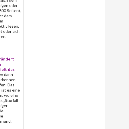
eßlich dem
tigen oder
600 Seiten),
mmt dem
em
ktiv lesen,
t oder sich
ren.
erändert
n
ielt das
den dann
 erkennen
fen: Das
ist es eine
n, wo eine
 „Störfall
iger
ie
se
n sind.