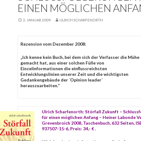
EINEN MÖGLICHEN ANFA
2. JANUAR 2009
ULRICH SCHARFENORTH
Rezension vom Dezember 2008:
„Ich kenne kein Buch, bei dem sich der Verfasser die Mühe
gemacht hat, aus einer solchen Fülle von
Einzelinformationen die einflussreichsten
Entwicklungslinien unserer Zeit und die wichtigsten
Gedankengebäude der ´Opinion leader´
herauszuarbeiten.“
Ulrich Scharfenorth: Störfall Zukunft – Schluss
für einen möglichen Anfang – Heiner Labonde Ve
Grevenbroich 2008, Taschenbuch, 632 Seiten, I
S
937507-15-6, Preis: 34,- € .