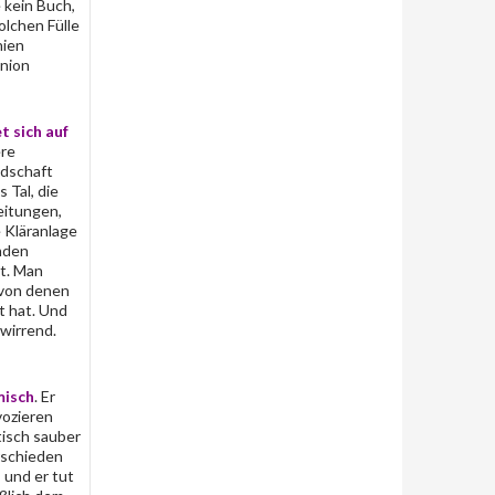
 kein Buch,
olchen Fülle
nien
inion
t sich auf
ere
ndschaft
 Tal, die
eitungen,
 Kläranlage
enden
rt. Man
 von denen
t hat. Und
rwirrend.
misch
. Er
vozieren
tisch sauber
rschieden
 und er tut