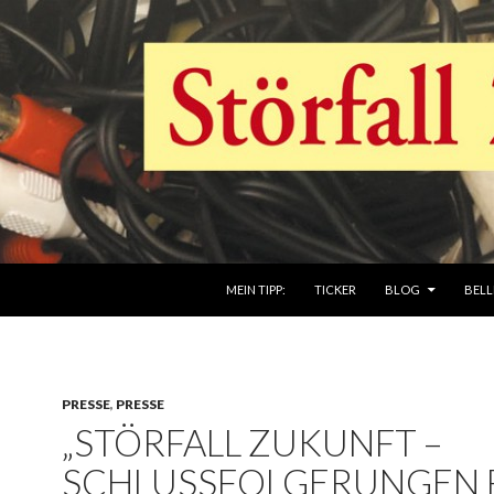
ZUM INHALT SPRINGEN
MEIN TIPP:
TICKER
BLOG
BELL
PRESSE
,
PRESSE
„STÖRFALL ZUKUNFT –
SCHLUSSFOLGERUNGEN 