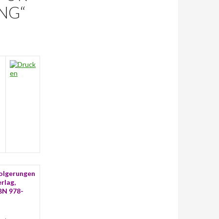
NG“
folgerungen
rlag,
BN 978-