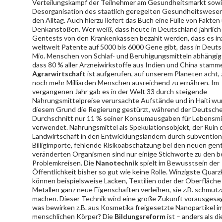
Verteilungskampf der Teilnehmer am Gesundheitsmarkt sowi
Desorganisation des staatlich geregelten Gesundheitswese
den Alltag. Auch hierzu liefert das Buch eine Fülle von Fakten
Denkanstößen. Wer weiß, dass heute in Deutschland jährlich
Gentests von den Krankenkassen bezahlt werden, dass es i
weltweit Patente auf 5000 bis 6000 Gene gibt, dass in Deuts
Mio. Menschen von Schlaf- und Beruhigungsmitteln abhängig
dass 80 % aller Arzneiwirkstoffe aus Indien und China stamm
Agrarwirtschaft
ist aufgerufen, auf unserem Planeten acht,
noch mehr Milliarden Menschen ausreichend zu ernähren. Im
vergangenen Jahr gab es in der Welt 33 durch steigende
Nahrungsmittelpreise verursachte Aufstände und in Haiti wu
diesem Grund die Regierung gestürzt, während der Deutsche
Durchschnitt nur 11 % seiner Konsumausgaben für Lebensmi
verwendet. Nahrungsmittel als Spekulationsobjekt, der Ruin 
Landwirtschaft in den Entwicklungsländern durch subvention
Billigimporte, fehlende Risikoabschätzung bei den neuen gen
veränderten Organismen sind nur einige Stichworte zu den 
Problemkreisen. Die
Nanotechnik
spielt im Bewusstsein der
Öffentlichkeit bisher so gut wie keine Rolle. Winzigste Quar
können beispielsweise Lacken, Textilien oder der Oberfläche
Metallen ganz neue Eigenschaften verleihen, sie z.B. schmu
machen. Dieser Technik wird eine große Zukunft vorausgesag
was bewirken z.B. aus Kosmetika freigesetzte Nanopartikel i
menschlichen Körper? Die
Bildungsreform
ist – anders als di