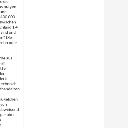
e die
ns prägen
 und
 400.000
nzwischen
chland 1,4
 sind und
en? Die
 zehn oder
rde aus
 im
ttel
der
ierte
technisch
behandelten
zkügelchen
 von
tzabweisend
t – aber
m
e