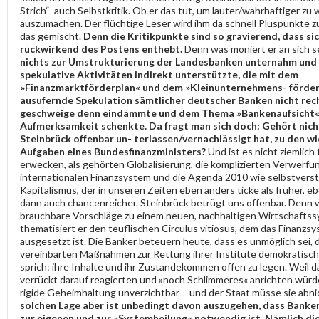
Strich“ auch Selbstkritik. Ob er das tut, um lauter/wahrhaftiger zu 
auszumachen. Der flüchtige Leser wird ihm da schnell Pluspunkte z
das gemischt.
Denn die Kritikpunkte sind so gravierend, dass si
rückwirkend des Postens enthebt.
Denn was moniert er an sich s
nichts zur Umstrukturierung der Landesbanken unternahm und
spekulative Aktivitäten indirekt unterstützte, die mit dem
»Finanzmarktförderplan« und dem »Kleinunternehmens- förde
ausufernde Spekulation sämtlicher deutscher Banken nicht rech
geschweige denn eindämmte und dem Thema »Bankenaufsicht«
Aufmerksamkeit schenkte. Da fragt man sich doch: Gehört nich
Steinbrück offenbar un- terlassen/vernachlässigt hat, zu den w
Aufgaben eines Bundesfinanzministers?
Und ist es nicht ziemlich 
erwecken, als gehörten Globalisierung, die komplizierten Verwerfu
internationalen Finanzsystem und die Agenda 2010 wie selbstverst
Kapitalismus, der in unseren Zeiten eben anders ticke als früher, e
dann auch chancenreicher. Steinbrück betrügt uns offenbar. Denn
brauchbare Vorschläge zu einem neuen, nachhaltigen Wirtschaftss
thematisiert er den teuflischen Circulus vitiosus, dem das Finanzsy
ausgesetzt ist. Die Banker beteuern heute, dass es unmöglich sei, 
vereinbarten Maßnahmen zur Rettung ihrer Institute demokratisch z
sprich: ihre Inhalte und ihr Zustandekommen offen zu legen. Weil 
verrückt darauf reagierten und »noch Schlimmeres« anrichten würde
rigide Geheimhaltung unverzichtbar – und der Staat müsse sie abn
solchen Lage aber ist unbedingt davon auszugehen, dass Banke
zur eigenen und zur »Systemheilung« notwendig ist. Nämlich di