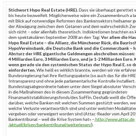
Stichwort Hypo Real Estate (HRE).
Dass sie überhaupt gerettet 
bis heute bezweifelt. Möglicherweise wäre ein Zusammenbruch a l
mit Blick auf notwendige Reformen des Bankensektors heilsamer g
der Abwägung zwischen dem Getanen und dem wahrscheinlich Zwe
sich nicht – oder allenfalls theoretisch. Indiskretionen brachten es
dem spektakulären September 2008 an den Tag:
Vor allem die Ha
Hypo Real Estate – die Allianz, die Münchener Rück, die Bayrisc
HypoVereinsbank, die Deutsche Bank und die Commerzbank – h
Absturz der HRE gigantische Geldmengen abschreiben müssen: 5
4 Milliarden Euro, 3 Milliarden Euro, und je 1-2 Milliarden Euro.
wenn gerade sie den systemischen Status der Hypo Real E. so 
einforderten.
Wie heiß es wirklich brannte, werden wir nie erfahre
Bundesregierung hat ihre Rettungspakete (so auch das für die HRE) 
Intransparenz und ohne jede parlamentarische Kontrolle installiert
Bundestagsabgeordnete haben unter dem Siegel absoluter Verschw
in die Maßnahmen des in diesem Zusammenhang gegründeten
Finanzmarktstabilisierungsfonds/des SoFFin. Deshalb weiß die Öffen
darüber, welche Banken mit welchen Summen gestützt werden, we
welche Verluste verantwortlich sind und unter welchen Modalitäten
vergeben oder verweigert worden sind (Attac-Reader vom April 20
Bankentribunal – weil die Krise System hat« –
http://www.attac.de
/aktuell/krisen/bankentribunal/weiterlesen/
).