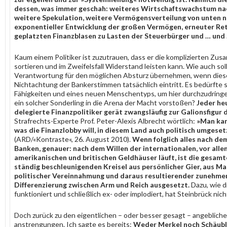
dessen, was immer geschah: weiteres Wirtschaftswachstum na
weitere Spekulation, weitere Vermögensverteilung von unten n
exponentieller Entwicklung der großen Vermögen, erneuter Re
geplatzten Finanzblasen zu Lasten der Steuerbürger und … und
Kaum einem Politiker ist zuzutrauen, dass er die komplizierten Zu
sortieren und im Zweifelsfall Widerstand leisten kann. Wie auch sol
Verantwortung für den möglichen Absturz übernehmen, wenn dies
Nichtachtung der Bankerstimmen tatsächlich eintritt. Es bedürfte 
Fähigkeiten und eines neuen Menschentyps, um hier durchzudringe
ein solcher Sonderling in die Arena der Macht vorstoßen?
Jeder heu
delegierte Finanzpolitiker gerät zwangsläufig zur Galionsfigur 
Strafrechts-Experte Prof. Peter-Alexis Albrecht wörtlich:
»Man kan
was die Finanzlobby will, in diesem Land auch politisch umgeset
(ARD/«Kontraste«, 26. August 2010).
Wenn folglich alles nach de
Banken, genauer: nach dem Willen der internationalen, vor alle
amerikanischen und britischen Geldhäuser läuft, ist die gesamt
ständig beschleunigenden Kreisel aus persönlicher Gier, aus M
politischer Vereinnahmung und daraus resultierender zunehme
Differenzierung zwischen Arm und Reich ausgesetzt.
Dazu, wie 
funktioniert und schließlich ex- oder implodiert, hat Steinbrück nic
Doch zurück zu den eigentlichen – oder besser gesagt – angeblich
anstrengungen. Ich sagte es bereits:
Weder Merkel noch Schäubl