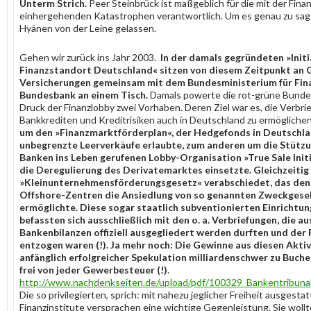
Unterm Strich.
Peer Steinbrück ist maßgeblich für die mit der Finan
einhergehenden Katastrophen verantwortlich. Um es genau zu sage
Hyänen von der Leine gelassen.
Gehen wir zurück ins Jahr 2003.
In der damals gegründeten »Initi
Finanzstandort Deutschland« sitzen von diesem Zeitpunkt an
Versicherungen gemeinsam mit dem Bundesministerium für Fin
Bundesbank an einem Tisch.
Damals powerte die rot-grüne Bunde
Druck der Finanzlobby zwei Vorhaben. Deren Ziel war es, die Verbri
Bankkrediten und Kreditrisiken auch in Deutschland zu ermögliche
um den »Finanzmarktförderplan«, der Hedgefonds in Deutschla
unbegrenzte Leerverkäufe erlaubte, zum anderen um die Stützu
Banken ins Leben gerufenen Lobby-Organisation »True Sale Initia
die Deregulierung des Derivatemarktes einsetzte. Gleichzeiti
»Kleinunternehmensförderungsgesetz« verabschiedet, das den
Offshore-Zentren die Ansiedlung von so genannten Zweckgesel
ermöglichte. Diese sogar staatlich subventionierten Einrichtu
befassten sich ausschließlich mit den o. a. Verbriefungen, die au
Bankenbilanzen offiziell ausgegliedert werden durften und der 
entzogen waren (!). Ja mehr noch: Die Gewinne aus diesen Aktivi
anfänglich erfolgreicher Spekulation milliardenschwer zu Buche
frei von jeder Gewerbesteuer (!)
.
http://www.nachdenkseiten.de/upload/pdf/100329_Bankentribunal
Die so privilegierten, sprich: mit nahezu jeglicher Freiheit ausgesta
Finanzinstitute versprachen eine wichtige Gegenleistung. Sie wol