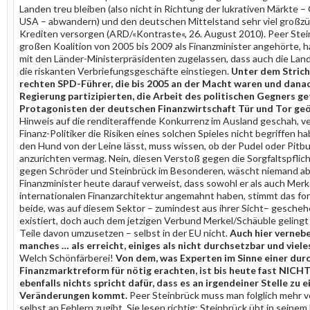
Landen treu bleiben (also nicht in Richtung der lukrativen Märkte 
USA – abwandern) und den deutschen Mittelstand sehr viel großzüg
Krediten versorgen (ARD/«Kontraste«, 26. August 2010). Peer Stei
großen Koalition von 2005 bis 2009 als Finanzminister angehörte, 
mit den Länder-Ministerpräsidenten zugelassen, dass auch die Lan
die riskanten Verbriefungsgeschäfte einstiegen.
Unter dem Strich
rechten SPD-Führer, die bis 2005 an der Macht waren und danac
Regierung partizipierten, die Arbeit des politischen Gegners ge
Protagonisten der deutschen Finanzwirtschaft Tür und Tor geö
Hinweis auf die renditeraffende Konkurrenz im Ausland geschah, ve
Finanz-Politiker die Risiken eines solchen Spieles nicht begriffen ha
den Hund von der Leine lässt, muss wissen, ob der Pudel oder Pitbul
anzurichten vermag. Nein, diesen Verstoß gegen die Sorgfaltspflic
gegen Schröder und Steinbrück im Besonderen, wäscht niemand ab
Finanzminister heute darauf verweist, dass sowohl er als auch Mer
internationalen Finanzarchitektur angemahnt haben, stimmt das for
beide, was auf diesem Sektor – zumindest aus ihrer Sicht– gescheh
existiert, doch auch dem jetzigen Verbund Merkel/Schäuble gelingt 
Teile davon umzusetzen – selbst in der EU nicht.
Auch hier vernebe
manches … als erreicht, einiges als nicht durchsetzbar und vieles
Welch Schönfärberei!
Von dem, was Experten im Sinne einer dur
Finanzmarktreform für nötig erachten, ist bis heute fast NICHTS
ebenfalls nichts spricht dafür, dass es an irgendeiner Stelle zu
Veränderungen kommt.
Peer Steinbrück muss man folglich mehr v
selbst an Fehlern zugibt. Sie lesen richtig: Steinbrück übt in sein