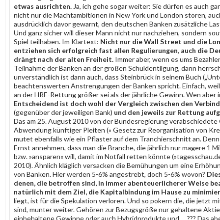
etwas ausrichten.
Ja, ich gehe sogar weiter: Sie dürfen es auch ga
nicht nur die Machtambitionen in New York und London stören, au
ausdrücklich davor gewarnt, den deutschen Banken zusätzliche Las
Und ganz sicher will dieser Mann nicht nur nachziehen, sondern s
Spiel teilhaben. Im Klartext:
Nicht nur die Wall Street und die L
entziehen sich erfolgreich fast allen Regulierungen, auch die D
drängt nach der alten Freiheit.
Immer aber, wenn es ums Bezahlen 
Teilnahme der Banken an der großen Schuldentilgung, dann herrsch
unverständlich ist dann auch, dass Steinbrück in seinem Buch („Unt
beachtenswerten Anstrengungen der Banken spricht. Einfach, weil
an der HRE-Rettung größer sei als der jährliche Gewinn. Wen aber i
Entscheidend ist doch wohl der Vergleich zwischen den Verbind
(gegenüber der jeweiligen Bank)
und den jeweils zur Rettung auf
Das am 25. August 2010 von der Bundesregierung verabschiedete 
Abwendung künftiger Pleiten (» Gesetz zur Reorganisation von Kred
mutet ebenfalls wie ein Pflaster auf dem Tranchierschnitt an. Den
Ernst annehmen, dass man die Branche, die jährlich nur magere 1 Mi
bzw. »ansparen« will, damit im Notfall retten könnte (»tagesschau.d
2010). Ähnlich kläglich versacken die Bemühungen um eine Erhöhun
von Banken. Hier werden 5-6% angestrebt, doch 5-6% wovon?
Die
denen, die betroffen sind, in immer abenteuerlicherer Weise b
natürlich mit dem Ziel, die Kapitalbindung im Hause zu minimie
liegt, ist für die Spekulation verloren. Und so pokern die, die jetzt mi
sind, munter weiter. Gehören zur Bezugsgröße nur gehaltene Akti
einbehaltene Gewinne oder auch Hybridprodukte und … ??? Das ab