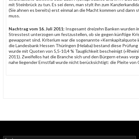
mit Steinbrück zu tun. Es sei denn, man stylt ihn zum Kanzlerkandid
(Sie ahnen es bereits) erst einmal an die Macht kommen und dann st
muss.
Nachtrag vom 16. Juli 2011:
Insgesamt dreizehn Banken wurden im
Stresstest unterzogen um festzustellen, ob sie gegen künftige Kr
gewappnet sind. Kriterium war die sogenannte »Kernkapitalquote im 
die Landesbank Hessen Thüringen (Helaba) bestand diese Prüfung 
wurde mit Quoten von 5,5-10,4 % Tauglichkeit bescheinigt (»Rheinis
2011). Zweifellos hat die Branche sich und den Bürgern etwas vor
nahe liegender Ernstfall wurde nicht berücksichtigt: die Pleite von
Suchen