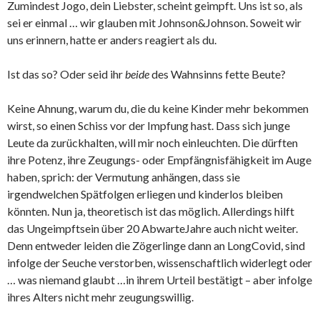
Zumindest Jogo, dein Liebster, scheint geimpft. Uns ist so, als
sei er einmal … wir glauben mit Johnson&Johnson. Soweit wir
uns erinnern, hatte er anders reagiert als du.
Ist das so? Oder seid ihr
beide
des Wahnsinns fette Beute?
Keine Ahnung, warum du, die du keine Kinder mehr bekommen
wirst, so einen Schiss vor der Impfung hast. Dass sich junge
Leute da zurückhalten, will mir noch einleuchten. Die dürften
ihre Potenz, ihre Zeugungs- oder Empfängnisfähigkeit im Auge
haben, sprich: der Vermutung anhängen, dass sie
irgendwelchen Spätfolgen erliegen und kinderlos bleiben
könnten. Nun ja, theoretisch ist das möglich. Allerdings hilft
das Ungeimpftsein über 20 AbwarteJahre auch nicht weiter.
Denn entweder leiden die Zögerlinge dann an LongCovid, sind
infolge der Seuche verstorben, wissenschaftlich widerlegt oder
… was niemand glaubt …in ihrem Urteil bestätigt – aber infolge
ihres Alters nicht mehr zeugungswillig.