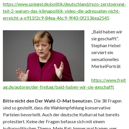
https://www.spiegel.de/politik/deutschland/rezo-zerstoerung-
teil-2-warum-das-klimapolitik-video-die-adressaten-nicht-
erreicht-a-e911f2c9-84ea-46c9-9f40-0f2136ea2545
„Bald haben wir
sie geschafft“.
Stephan Hebel
serviert ein
sensationelles
MerkelPorträt
https://www.freit
ag.de/autoren/der-freitag/bald-haben-wir-sie-geschafft
Bitte nicht den Der Wahl-O-Mat benutze
n. Die 38 Fragen
sind so gestellt, dass die Wahlempfehlung konservative
Parteien bevorteilt. Auch der deutsche Kulturrat hat bereits
protestiert. Keine der Fragen befasse sich mit einem
kulturpolitischen Thema. Mein Rat: Immer mal fragen, wer