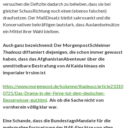
versuchen die Defizite dadurch zu beheben, dass sie bei
gleicher SchussRichtung noch einen (ebenso falschen)
draufsetzen. Der MaliEinsatz bleibt sakrosankt und die
Konservativen bekräftigen lautstark, dass Auslandseinsätze
ein Mittel ihrer Wahl bleiben.
Auch ganz bezeichnend: Der MorgenpostSchleimer
Thadeusz
diffamiert diejenigen, die schon immer gewusst
haben, dass das AfghanistanAbenteuer über die
unmittelbare Bestrafung von Al Kaida hinaus ein
imperialer Irrsinn ist
https://www.morgenpost.de/kolumne/thadeusz/article23310
0721/Das-Drama-in-der-Ferne-tut-dem-deutschen-
Besserwisser-gut.html
.
Als ob die Sache nicht von
vornherein völlig klar war.
Eine Schande, dass die BundestagsMandate für die
mehrmalige Fortsetzung der ISAF-Einsätze von allen