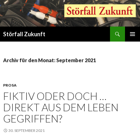
Suchen
Störfall Zukunft
ZUM
PRIMÄR
INHALT
MENÜ
SPRINGEN
Archiv für den Monat: September 2021
PROSA
FIKTIV ODER DOCH …
DIREKT AUS DEM LEBEN
GEGRIFFEN?
30. SEPTEMBER 2021