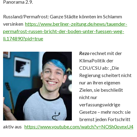
Panorama 2.9.
Russland/Permafrost: Ganze Städte könnten im Schlamm
versinken
https://www.berliner-zeitung.de/news/tauender-
permafrost-russen-bricht-der-boden-unter-fuessen-weg-
li.174890?pid=true
Rezo
rechnet mit der
KlimaPolitik der
CDU/CSU ab: „Die
Regierung scheitert nicht
nur an ihren eigenen
Zielen, sie beschließt
nicht nur
verfassungswidrige
Gesetze – mehr noch: sie
bremst jeden Fortschritt
aktiv aus
https://www.youtube.com/watch?v=NOSh0ovnxU4