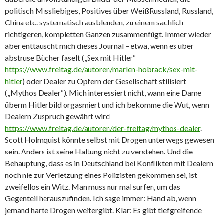
politisch Missliebiges, Positives über WeißRussland, Russland,
China etc. systematisch ausblenden, zu einem sachlich
richtigeren, kompletten Ganzen zusammenfügt. Immer wieder
aber enttäuscht mich dieses Journal – etwa, wenn es über
abstruse Bücher faselt („Sex mit Hitler“
https://www.freitag.de/autoren/marlen-hobrack/sex-mit-
hitler
) oder Dealer zu Opfern der Gesellschaft stilisiert
(„Mythos Dealer“). Mich interessiert nicht, wann eine Dame
überm Hitlerbild orgasmiert und ich bekomme die Wut, wenn
Dealern Zuspruch gewährt wird
https://www.freitag.de/autoren/der-freitag/mythos-dealer
.
Scott Holmquist könnte selbst mit Drogen unterwegs gewesen
sein. Anders ist seine Haltung nicht zu verstehen. Und die
Behauptung, dass es in Deutschland bei Konflikten mit Dealern
noch nie zur Verletzung eines Polizisten gekommen sei, ist
zweifellos ein Witz. Man muss nur mal surfen, um das
Gegenteil herauszufinden. Ich sage immer: Hand ab, wenn
jemand harte Drogen weitergibt. Klar: Es gibt tiefgreifende