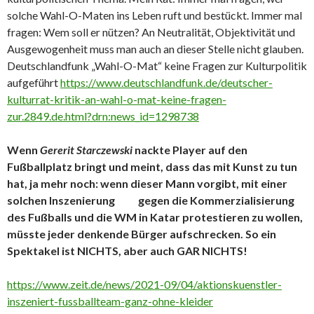
solche Wahl-O-Maten ins Leben ruft und bestückt. Immer mal
fragen: Wem soll er nützen? An Neutralität, Objektivität und
Ausgewogenheit muss man auch an dieser Stelle nicht glauben.
Deutschlandfunk „Wahl-O-Mat“ keine Fragen zur Kulturpolitik
aufgeführt
https://www.deutschlandfunk.de/deutscher-
kulturrat-kritik-an-wahl-o-mat-keine-fragen-
zur.2849.de.html?drn:news_id=1298738
Wenn
Gererit
Starczewski
nackte Player auf den
Fußballplatz bringt und meint, dass das mit Kunst zu tun
hat, ja mehr noch: wenn dieser Mann vorgibt, mit einer
solchen Inszenierung gegen die Kommerzialisierung
des Fußballs und die WM in Katar protestieren zu wollen,
müsste jeder denkende Bürger aufschrecken. So ein
Spektakel ist NICHTS, aber auch GAR NICHTS!
https://www.zeit.de/news/2021-09/04/aktionskuenstler-
inszeniert-fussballteam-ganz-ohne-kleider