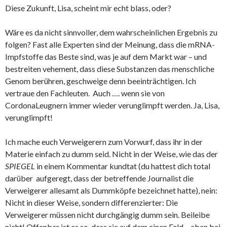
Diese Zukunft, Lisa, scheint mir echt blass, oder?
Wäre es da nicht sinnvoller, dem wahrscheinlichen Ergebnis zu
folgen? Fast alle Experten sind der Meinung, dass die mRNA-
Impfstoffe das Beste sind, was je auf dem Markt war – und
bestreiten vehement, dass diese Substanzen das menschliche
Genom berühren, geschweige denn beeinträchtigen. Ich
vertraue den Fachleuten. Auch …. wenn sie von
CordonaLeugnern immer wieder verunglimpft werden. Ja, Lisa,
verunglimpft!
Ich mache euch Verweigerern zum Vorwurf, dass ihr in der
Materie einfach zu dumm seid. Nicht in der Weise, wie das der
SPIEGEL
in einem Kommentar kundtat (du hattest dich total
darüber aufgeregt, dass der betreffende Journalist die
Verweigerer allesamt als Dummköpfe bezeichnet hatte), nein:
Nicht in dieser Weise, sondern differenzierter: Die
Verweigerer müssen nicht durchgängig dumm sein. Beileibe
nicht! Offenbar ist es so, dass sie auf dem einen Feld – eben bei