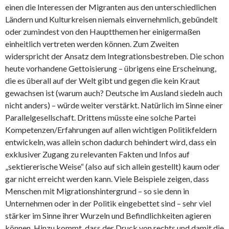
einen die Interessen der Migranten aus den unterschiedlichen
Ländern und Kulturkreisen niemals einvernehmlich, gebündelt
oder zumindest von den Hauptthemen her einigermaßen
einheitlich vertreten werden können. Zum Zweiten
widerspricht der Ansatz dem Integrationsbestreben. Die schon
heute vorhandene Gettoisierung – übrigens eine Erscheinung,
die es überall auf der Welt gibt und gegen die kein Kraut
gewachsen ist (warum auch? Deutsche im Ausland siedeln auch
nicht anders) – würde weiter verstärkt. Natürlich im Sinne einer
Parallelgesellschaft. Drittens müsste eine solche Partei
Kompetenzen/Erfahrungen auf allen wichtigen Politikfeldern
entwickeln, was allein schon dadurch behindert wird, dass ein
exklusiver Zugang zu relevanten Fakten und Infos auf
„sektiererische Weise“ (also auf sich allein gestellt) kaum oder
gar nicht erreicht werden kann. Viele Beispiele zeigen, dass
Menschen mit Migrationshintergrund – so sie denn in
Unternehmen oder in der Politik eingebettet sind – sehr viel
stärker im Sinne ihrer Wurzeln und Befindlichkeiten agieren
können. Hinzu kommt, dass der Druck von rechts und damit die