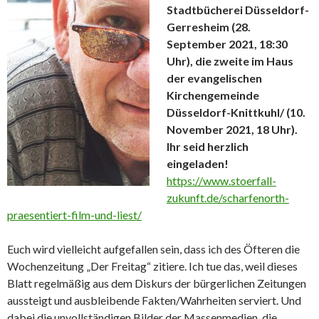
Stadtbücherei Düsseldorf-
Gerresheim (28.
September 2021, 18:30
Uhr), die zweite im Haus
der evangelischen
Kirchengemeinde
Düsseldorf-Knittkuhl/ (10.
November 2021, 18 Uhr).
Ihr seid herzlich
eingeladen!
https://www.stoerfall-
zukunft.de/scharfenorth-
praesentiert-film-und-liest/
Euch wird vielleicht aufgefallen sein, dass ich des Öfteren die
Wochenzeitung „Der Freitag“ zitiere. Ich tue das, weil dieses
Blatt regelmäßig aus dem Diskurs der bürgerlichen Zeitungen
aussteigt und ausbleibende Fakten/Wahrheiten serviert. Und
dabei die unvollständigen Bilder der Massenmedien, die