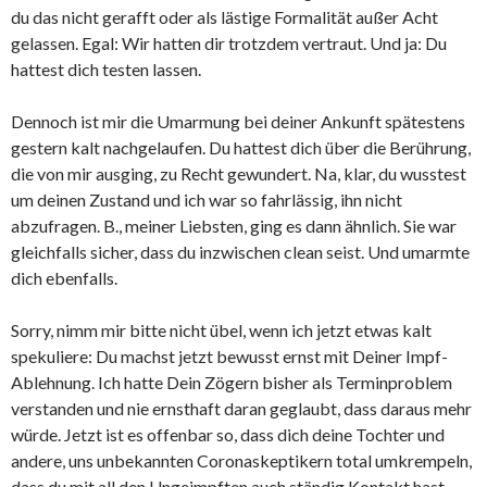
du das nicht gerafft oder als lästige Formalität außer Acht
gelassen. Egal: Wir hatten dir trotzdem vertraut. Und ja: Du
hattest dich testen lassen.
Dennoch ist mir die Umarmung bei deiner Ankunft spätestens
gestern kalt nachgelaufen. Du hattest dich über die Berührung,
die von mir ausging, zu Recht gewundert. Na, klar, du wusstest
um deinen Zustand und ich war so fahrlässig, ihn nicht
abzufragen. B., meiner Liebsten, ging es dann ähnlich. Sie war
gleichfalls sicher, dass du inzwischen clean seist. Und umarmte
dich ebenfalls.
Sorry, nimm mir bitte nicht übel, wenn ich jetzt etwas kalt
spekuliere: Du machst jetzt bewusst ernst mit Deiner Impf-
Ablehnung. Ich hatte Dein Zögern bisher als Terminproblem
verstanden und nie ernsthaft daran geglaubt, dass daraus mehr
würde. Jetzt ist es offenbar so, dass dich deine Tochter und
andere, uns unbekannten Coronaskeptikern total umkrempeln,
dass du mit all den Ungeimpften auch ständig Kontakt hast.