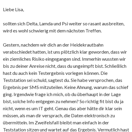
Liebe Lisa,
sollten sich Delta, Lamda und Psi weiter so rasant ausbreiten,
wird es wohl schwierig mit dem nächsten Treffen.
Gestern, nachdem wir dich an der Heidekrautbahn
verabschiedet hatten, ist uns plötzlich klar geworden, dass wir
ein ziemliches Risiko eingegangen sind. Immerhin wussten wir
bis zu deiner Anreise nicht, dass du ungeimpft bist. Schließlich
hast du auch kein Testergebnis vorlegen können. Die
Teststation sei schuld, sagtest du. Sie habe versprochen, das
Ergebnis per SMS mitzuteilen. Keine Ahnung, warum das schief
ging. Irgendwie frage ich mich, ob du überhaupt in der Lage
bist, solche Info entgegen zu nehmen? So richtig fit bist du ja
nicht, wenn es um IT geht. Genau das aber hätte dir klar sein
müssen, als man dir versprach, die Daten elektronisch zu
übermitteln. Im Zweifelsfall bleibt man einfach in der
Teststation sitzen und wartet auf das Ergebnis. Vermutlich hast