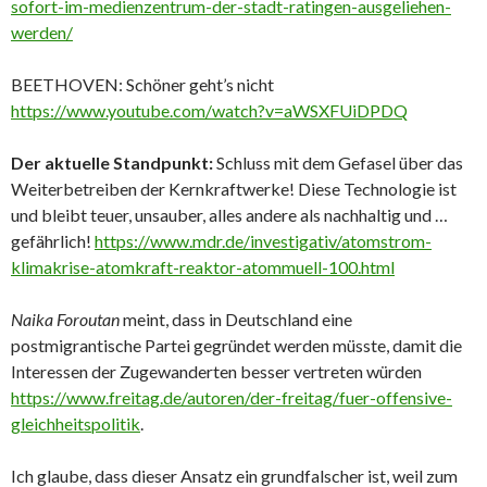
sofort-im-medienzentrum-der-stadt-ratingen-ausgeliehen-
werden/
BEETHOVEN: Schöner geht’s nicht
https://www.youtube.com/watch?v=aWSXFUiDPDQ
Der aktuelle Standpunkt:
Schluss mit dem Gefasel über das
Weiterbetreiben der Kernkraftwerke! Diese Technologie ist
und bleibt teuer, unsauber, alles andere als nachhaltig und …
gefährlich!
https://www.mdr.de/investigativ/atomstrom-
klimakrise-atomkraft-reaktor-atommuell-100.html
Naika Foroutan
meint, dass in Deutschland eine
postmigrantische Partei gegründet werden müsste, damit die
Interessen der Zugewanderten besser vertreten würden
https://www.freitag.de/autoren/der-freitag/fuer-offensive-
gleichheitspolitik
.
Ich glaube, dass dieser Ansatz ein grundfalscher ist, weil zum