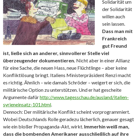
Solidarität um
der Solidarität
willen auch
sein lassen.
Dass man mit
Frankreich
gut Freund
ist, ließe sich an anderer, sinnvollerer Stelle viel
überzeugender dokumentieren.
Nicht aber in einer Allianz
für eine Sache, die neuen Hass, neue Flüchtlinge – aber keine
Konfliktlösung bringt. Italiens Ministerpräsident Renzi macht
es richtig. Ähnlich – wie damals Schröder – weigert er sich, die
militärische Option zu unterstützen. Und er hat gescheite
Argumente dafür
http://www.tagesschau.de/ausland/italien-
syrieneinsatz-101.html
.
Dennoch: Der militärische Konflikt scheint vorprogrammiert.
Wobei Deutschlands Rolle geradezu lächerlich, genauer gesagt
wie ein bloßer Propaganda-Akt, wirkt.
Immerhin weiß man,
dass die bombenden Amerikaner ausschließlich auf ihre