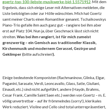
goertz-top-100-liebste-musikwerke-bid-1.5571912
. Mit dem
Ergebnis, dass sich einige Leser mit Alternativen meldeten, die
Liste belobigten oder zur Hölle wünschten. Mich hat Goertz
samt meiner Charts einen Romantiker genannt. Tschaikowskys
Piano-Trio gefalle ihm auch ganz gut – rangiere bei ihm aber
erst auf Platz 104. Nun ja, über Geschmack lässt sich nicht
streiten.
Was bei ihm rangiert, ist für mich zumeist
grenzwertig – ein Gemisch aus traditioneller Klassik,
Kirchenmusik und modernem Gerassel, Gezirpe und
Geklimper (
bitte aufschreien!
).
Einige bedeutende Komponisten (Rachmaninow, Glinka, Elgar,
Paganini, Sarasate, Verdi, Leoncavallo, Glass, Satie, Giuliani,
Einaudi, etc.) sind nicht aufgeführt, andere (Haydn, Brahms,
Cesar Frank, Camille Saint Saen etc.) werden von Goertz – m. E.
völlig unvertretbar – auf ihr frömmelndes (sorry!), klerikales
Werk reduziert. Violine und Cello sind total unterrepräsentiert,