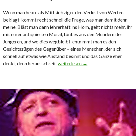
Wenn man heute als Mittsiebziger den Verlust von Werten
beklagt, kommt recht schnell die Frage, was man damit denn
meine. Bläst man dann lehrerhaft ins Horn, geht nichts mehr. Ihr
mit eurer antiquierten Moral, tönt es aus den Mündern der
Jüngeren, und wo dies wegbleibt, entnimmt man es den
Gesichtszügen des Gegenüber – eines Menschen, der sich
schnell auf etwas wie Anstand besinnt und das Ganze eher
Wa(h)re Werte oder ein Diskurs über
denkt, denn herausschreit.
weiterlesen
→