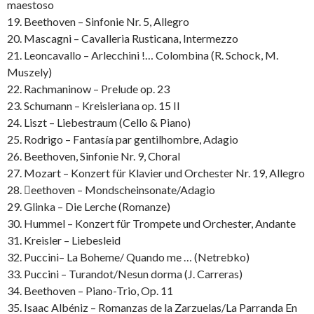
maestoso
19. Beethoven – Sinfonie Nr. 5, Allegro
20. Mascagni – Cavalleria Rusticana, Intermezzo
21. Leoncavallo – Arlecchini !… Colombina (R. Schock, M.
Muszely)
22. Rachmaninow – Prelude op. 23
23. Schumann – Kreisleriana op. 15 II
24. Liszt – Liebestraum (Cello & Piano)
25. Rodrigo – Fantasía par gentilhombre, Adagio
26. Beethoven, Sinfonie Nr. 9, Choral
27. Mozart – Konzert für Klavier und Orchester Nr. 19, Allegro
28. eethoven – Mondscheinsonate/Adagio
29. Glinka – Die Lerche (Romanze)
30. Hummel – Konzert für Trompete und Orchester, Andante
31. Kreisler – Liebesleid
32. Puccini– La Boheme/ Quando me … (Netrebko)
33. Puccini – Turandot/Nesun dorma (J. Carreras)
34. Beethoven – Piano-Trio, Op. 11
35. Isaac Albéniz – Romanzas de la Zarzuelas/La Parranda En