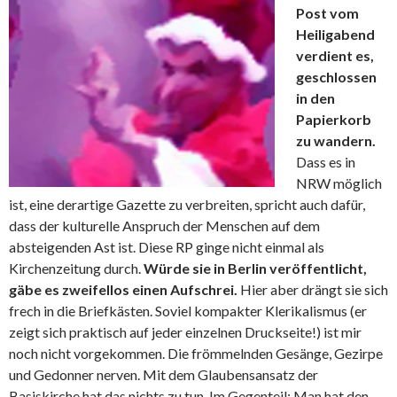
Post vom
Heiligabend
verdient es,
geschlossen
in den
Papierkorb
zu wandern.
Dass es in
NRW möglich
ist, eine derartige Gazette zu verbreiten, spricht auch dafür,
dass der kulturelle Anspruch der Menschen auf dem
absteigenden Ast ist. Diese RP ginge nicht einmal als
Kirchenzeitung durch.
Würde sie in Berlin veröffentlicht,
gäbe es zweifellos einen Aufschrei.
Hier aber drängt sie sich
frech in die Briefkästen. Soviel kompakter Klerikalismus (er
zeigt sich praktisch auf jeder einzelnen Druckseite!) ist mir
noch nicht vorgekommen. Die frömmelnden Gesänge, Gezirpe
und Gedonner nerven. Mit dem Glaubensansatz der
Basiskirche hat das nichts zu tun. Im Gegenteil: Man hat den