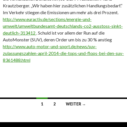
Krautzberger. „Wir haben hier zusätzlichen Handlungsbedarf.“
Im Verkehr stiegen die Emissionen um mehr als drei Prozent.
http://www.euractiv.de/sections/energie-und-
umwelt/umweltbundesamt-deutschlands-co2-ausstoss-sinkt-
deutlich-313412
. Schuld ist vor allem der Run auf die
AutoMonster (SUV), deren Order um bis zu 30 % anstieg
http://www.auto-motor-und-sport.de/news/suv-
zulassungszahlen-april-2014-die-tops-und-flops-bei-den-suv-
8361488.html
Beitrags-
1
2
WEITER →
Navigation