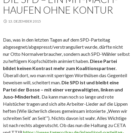
HAUFEN OHNE KONTUR
13. DEZEMBER 2015
Das, was in den letzten Tagen auf dem SPD-Parteitag
abgesegnet/abgepresst/verstranguliert wurde, dürfte nicht
nur Otto Normalverbraucher, sondern auch SPD-Wähler selbst
zu heftigem Kopfschütteln animiert haben.
Diese Partei
bildet keinen Kontrast mehr zum Koalitionspartner.
Überall dort, wo man mit sperrigen Worthülsen das Gegenteil
beweisen will, scheitert man.
Die SPD ist und bleibt eine
Partei der Bosse – mit einer vergewaltigten, linken und
Juso-Minderheit.
Da kann man noch so lange und rote
Halstücher tragen und sich alte Arbeiter-Lieder auf die Lippen
heften (Wie lächerlich dieses gemeinsam intonierte „Wenn wir
schreiten Seit‘ an Seit‘“). Nichts davon ist wahr. Alles Wichtige
ist nach rechts abgerutscht. Ob das nun die Haltung zu CETA
und TTIP
https://www.tagesschau.de/inland/spd-parteitag-