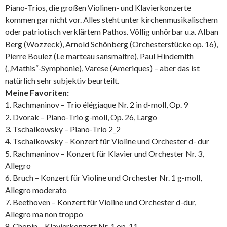
Piano-Trios, die großen Violinen- und Klavierkonzerte
kommen gar nicht vor. Alles steht unter kirchenmusikalischem
oder patriotisch verklärtem Pathos. Völlig unhörbar u.a. Alban
Berg (Wozzeck), Arnold Schönberg (Orchesterstücke op. 16),
Pierre Boulez (Le marteau sansmaitre), Paul Hindemith
(„Mathis“-Symphonie), Varese (Ameriques) – aber das ist
natürlich sehr subjektiv beurteilt.
Meine Favoriten:
1. Rachmaninov – Trio élégiaque Nr. 2 in d-moll, Op. 9
2. Dvorak – Piano-Trio g-moll, Op. 26, Largo
3. Tschaikowsky – Piano-Trio 2_2
4. Tschaikowsky – Konzert für Violine und Orchester d- dur
5. Rachmaninov – Konzert für Klavier und Orchester Nr. 3,
Allegro
6. Bruch – Konzert für Violine und Orchester Nr. 1 g-moll,
Allegro moderato
7. Beethoven – Konzert für Violine und Orchester d-dur,
Allegro ma non troppo
8. Chopin – Klavierkonzert Nr. 1 op. 11