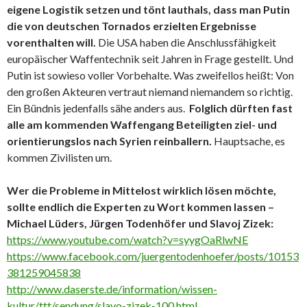
eigene Logistik setzen und tönt lauthals, dass man Putin
die von deutschen Tornados erzielten Ergebnisse
vorenthalten will.
Die USA haben die Anschlussfähigkeit
europäischer Waffentechnik seit Jahren in Frage gestellt. Und
Putin ist sowieso voller Vorbehalte. Was zweifellos heißt: Von
den großen Akteuren vertraut niemand niemandem so richtig.
Ein Bündnis jedenfalls sähe anders aus.
Folglich dürften fast
alle am kommenden Waffengang Beteiligten ziel- und
orientierungslos nach Syrien reinballern.
Hauptsache, es
kommen Zivilisten um.
Wer die Probleme in Mittelost wirklich lösen möchte,
sollte endlich die Experten zu Wort kommen lassen –
Michael Lüders, Jürgen Todenhöfer und Slavoj Zizek:
https://www.youtube.com/watch?v=syygOaRlwNE
https://www.facebook.com/juergentodenhoefer/posts/10153
381259045838
http://www.daserste.de/information/wissen-
kultur/ttt/sendung/slavo-zizek-100.html