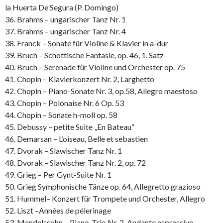
la Huerta De Segura (P. Domingo)
36. Brahms – ungarischer Tanz Nr. 1
37. Brahms – ungarischer Tanz Nr. 4
38. Franck – Sonate für Violine & Klavier in a-dur
39. Bruch – Schottische Fantasie, op. 46, 1. Satz
40. Bruch – Serenade für Violine und Orchester op. 75
41. Chopin – Klavierkonzert Nr. 2, Larghetto
42. Chopin – Piano-Sonate Nr. 3, op.58, Allegro maestoso
43. Chopin – Polonaise Nr. 6 Op. 53
44. Chopin – Sonate h-moll op. 58
45. Debussy – petite Suite „En Bateau“
46. Demarsan – L’oiseau, Belle et sebastien
47. Dvorak – Slawischer Tanz Nr. 1
48. Dvorak – Slawischer Tanz Nr. 2, op. 72
49. Grieg – Per Gynt-Suite Nr. 1
50. Grieg Symphonische Tänze op. 64, Allegretto grazioso
51. Hummel– Konzert für Trompete und Orchester, Allegro
52. Liszt –Années de pélerinage
53. Mendelssohn – Piano-Trio Nr. 2, Andante espressivo