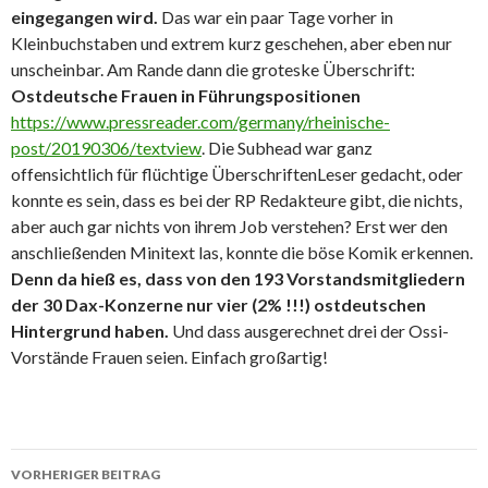
eingegangen wird.
Das war ein paar Tage vorher in
Kleinbuchstaben und extrem kurz geschehen, aber eben nur
unscheinbar. Am Rande dann die groteske Überschrift:
Ostdeutsche Frauen in Führungspositionen
https://www.pressreader.com/germany/rheinische-
post/20190306/textview
. Die Subhead war ganz
offensichtlich für flüchtige ÜberschriftenLeser gedacht, oder
konnte es sein, dass es bei der RP Redakteure gibt, die nichts,
aber auch gar nichts von ihrem Job verstehen? Erst wer den
anschließenden Minitext las, konnte die böse Komik erkennen.
Denn da hieß es, dass von den 193 Vorstandsmitgliedern
der 30 Dax-Konzerne nur vier (2% !!!) ostdeutschen
Hintergrund haben.
Und dass ausgerechnet drei der Ossi-
Vorstände Frauen seien. Einfach großartig!
Beitrags-
VORHERIGER BEITRAG