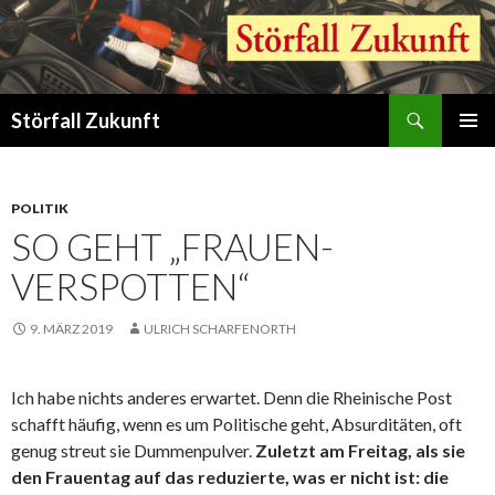
Suchen
Störfall Zukunft
ZUM
PRIMÄR
INHALT
MENÜ
SPRINGEN
POLITIK
SO GEHT „FRAUEN-
VERSPOTTEN“
9. MÄRZ 2019
ULRICH SCHARFENORTH
Ich habe nichts anderes erwartet. Denn die Rheinische Post
schafft häufig, wenn es um Politische geht, Absurditäten, oft
genug streut sie Dummenpulver.
Zuletzt am Freitag, als sie
den Frauentag auf das reduzierte, was er nicht ist: die