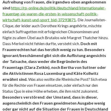
Aufreihung von Frauen, die irgendwo oben angekommen
sind
https://rp-online.de/politik/deutschland/internationaler-
frauentag-sie-waren-die-ersten-in-wissenschaft-politik-
wirtschaft-kunst-und-sport_bid-37293871
.
Die Journalisten-
Clique, der leider auch Dorothee Krings angehörte, mischte
einfach Suffragetten mit erfolgreichen Okonominnen und
fügte zu allem Übel auch Brutalos wie Margret Thatcher hinzu.
Dass Merkel nicht fehlen durfte, versteht sich.
Doch mit
Frauenrechten hat das herzlich wenig zu tun.
Besonders
ignorant/beschämend gibt sich die Auflistung angesichts
der Tatsache, dass weder die Begründerin des
Frauentags (Clara Zetkin), noch Bertha von Suttner oder
die Aktivistinnen Rosa Luxemburg und Käte Kollwitz
erwähnt sind.
Was also wollte die Rheinische Post? Sich etwa
für die Rechte von Frauen einsetzen, oder einfach nur den
Status Quo in eine Höhe erheben, die ihm nicht zukommt.
Besonders verstörend: der Umstand, dass in dieser,
augenscheinlich den Frauen gewidmeten Ausgabe wenig
oder gar nicht auf die Situation der Frauen in Deutschland