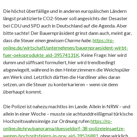
Die höchst überfällige und in anderen europäischen Ländern
längst praktizierte CO2-Steuer soll angesichts der Desaster
bei CDU und SPD auch in Deutschland auf die Agenda. Aber
bitte sachte! Der Bauernpräsident grinst dann auch, meint gar,
dass die Steuer
einen gewissen Charme habe
.
https://rp-
online.de/wirtschaft/unternehmen/bauernpraesident-wirbt-
fuer-oekoprodukte_aid-39574131K
. Keine Frage: hier wird
dumm und süffisant formuliert, hier wird trendbedingt
abgewiegelt, während in den Hinterzimmern die Weichspüler
am Werk sind. Letztlich dürften die Hardliner alles daran
setzen, um die Steuer zu konterkarieren – wenn sie denn
überhaupt kommt.
Die Polizei ist nahezu machtlos im Lande. Allein in NRW – und
allein in einer Woche – musste sie achtunddreißigmal türkische
Hochzeitswahnsinnige zur Ordnung rufen
https://rp-
online.de/nrw/panorama/duesseldorf-38-polizeieinsaetze-
wegen-hochzeitsfeiern-in-nrw_aid-39526881
, ohne wirklich