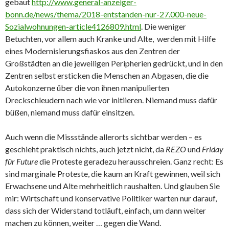
gebaut
http://www.general-anzeiger-
bonn.de/news/thema/2018-entstanden-nur-27.000-neue-
Sozialwohnungen-article4126809.html
. Die weniger
Betuchten, vor allem auch Kranke und Alte, werden mit Hilfe
eines Modernisierungsfiaskos aus den Zentren der
Großstädten an die jeweiligen Peripherien gedrückt, und in den
Zentren selbst ersticken die Menschen an Abgasen, die die
Autokonzerne über die von ihnen manipulierten
Dreckschleudern nach wie vor initiieren. Niemand muss dafür
büßen, niemand muss dafür einsitzen.
Auch wenn die Missstände allerorts sichtbar werden – es
geschieht praktisch nichts, auch jetzt nicht, da
REZO
und
Friday
für Future
die Proteste geradezu herausschreien. Ganz recht: Es
sind marginale Proteste, die kaum an Kraft gewinnen, weil sich
Erwachsene und Alte mehrheitlich raushalten. Und glauben Sie
mir: Wirtschaft und konservative Politiker warten nur darauf,
dass sich der Widerstand totläuft, einfach, um dann weiter
machen zu können, weiter … gegen die Wand.