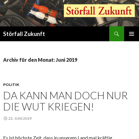
Suchen
Störfall Zukunft
ZUM
PRIMÄR
INHALT
MENÜ
SPRINGEN
Archiv für den Monat: Juni 2019
POLITIK
DA KANN MAN DOCH NUR
DIE WUT KRIEGEN!
22. JUNI 2019
Es ist höchste Zeit, dass in unserem Land mal kräftig