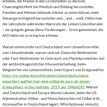
erhöhen, die Mieten in den Großstädten zu deckeln,
Chancengleichheit bei Medizin und Bildung herzustellen,
Familien und Alleinerziehende stärker zu unterstützen, mehr
Steuergerechtigkeit herzustellen und… und … und). Hätte man
die Jahrzehnte währenden Warnrufe der Linken/Linksliberalen
– sie spiegeln genau diese Forderungen – Ernst genommen, die
AfD hätte nie so erstarken können.
Warum entwickelte sich Deutschland vom Umweltvorreiter
zum Umweltsünder, warum sind wir Deutsche Weltmeister
oder Fast-Weltmeister im Gebrauch von Plastikprodukten, bei
der antibiotikagestützten Massentierhaltung, beim
Wegwerfen von Lebensmitteln, beim Export von Kriegswaffen
https://rp-online.de/politik/deutschland/deutschland-
exportiert-waffen-fuer-eine-milliarde-euro-an-jemen-
kriegsallianz-erstes-halbjahr-2019_aid-39466095
. Warum
sind Deutschland und Europa devote Lakaien, wenn die US-
Administration Völker- und Menschenrechte mit Füßen tritt,
Atomwaffen in Deutschland lagert, Whistleblower einlocht,