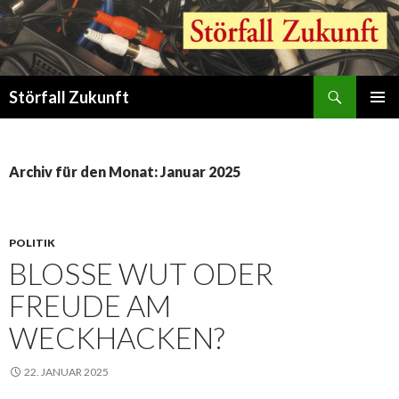
Suchen
Störfall Zukunft
ZUM
PRIMÄR
INHALT
MENÜ
SPRINGEN
Archiv für den Monat: Januar 2025
POLITIK
BLOSSE WUT ODER F
REUDE AM W
ECKHACKEN?
22. JANUAR 2025