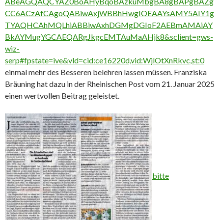
ABeAGQAQCYAZ0BoAHyBqoBAzkuMbgBA8gBAPgBAZg
CC6ACzAfCAgoQABiwAxjWBBhHwgIOEAAYsAMY5AIY1g
TYAQHCAhMQLhiABBiwAxhDGMgDGIoF2AEBmAMAiAY
BkAYMugYGCAEQARgJkgcEMTAuMaAHjk8&sclient=gws-
wiz-
serp#fpstate=ive&vld=cid:ce16220d,vid:WjlOtXnRkvc,st:0
einmal mehr des Besseren belehren lassen müssen. Franziska
Bräuning hat dazu in der Rheinischen Post vom 21. Januar 2025
einen wertvollen Beitrag geleistet.
bitte