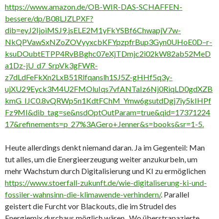
https://www.amazon.de/OB-WIR-DAS-SCHAFFEN-
bessere/dp/B08LJZLPXF?
dib=eyJ2IjoiMSJ9.jsELE2M1yFkYSBf6ChwapjV7w-
NkQPVawSxNZoZOVyyxcbKFYpzpfrBup3Gyn0UHoE0D–r-
ksuDOubtETPP4RvBBghc07eXjTDmjc2i02kW82ab52MeD
a1Dz-jU_d7_SrpVk3gFWR-
z7dLdFeFkXn2LxB51Rlfqanslh1SJ5Z-gHHf5q3y-
ujXU29Eyck3M4U2FMOluIqs7vfANTaIz6Nj0RiqLD0gdXZB
kmG_IJC0.8vQRWp5n1KdtFChM_Ymw6gsutdDgj7iy5kIHPf
Fz9MI&dib_tag=se&nsdOptOutParam=true&qid=17371224
17&refinements=p_27%3AGero+Jenner&s=books&sr=1-5.
Heute allerdings denkt niemand daran. Ja im Gegenteil: Man
tut alles, um die Energieerzeugung weiter anzukurbeln, um
mehr Wachstum durch Digitalisierung und KI zu ermöglichen
https://www.stoerfall-zukunft.de/wie-digitaliserung-ki-und-
fossiler-wahnsinn-die-klimawende-verhindern/
. Parallel
geistert die Furcht vor Blackouts, die im Strudel des
Energiemix durchaus möglich wären. Wo überstrapazierte