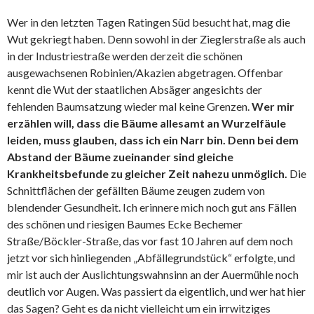
Wer in den letzten Tagen Ratingen Süd besucht hat, mag die
Wut gekriegt haben. Denn sowohl in der Zieglerstraße als auch
in der Industriestraße werden derzeit die schönen
ausgewachsenen Robinien/Akazien abgetragen. Offenbar
kennt die Wut der staatlichen Absäger angesichts der
fehlenden Baumsatzung wieder mal keine Grenzen.
Wer mir
erzählen will, dass die Bäume allesamt an Wurzelfäule
leiden, muss glauben, dass ich ein Narr bin. Denn bei dem
Abstand der Bäume zueinander sind gleiche
Krankheitsbefunde zu gleicher Zeit nahezu unmöglich.
Die
Schnittflächen der gefällten Bäume zeugen zudem von
blendender Gesundheit. Ich erinnere mich noch gut ans Fällen
des schönen und riesigen Baumes Ecke Bechemer
Straße/Böckler-Straße, das vor fast 10 Jahren auf dem noch
jetzt vor sich hinliegenden „Abfällegrundstück“ erfolgte, und
mir ist auch der Auslichtungswahnsinn an der Auermühle noch
deutlich vor Augen. Was passiert da eigentlich, und wer hat hier
das Sagen? Geht es da nicht vielleicht um ein irrwitziges