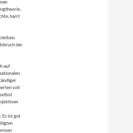
inen
ngtheorie,
hte, harrt
bleiben.
Abbruch der
h auf
nationalen
tändiger
erten soll
selbst
objektiven
Es ist gut
iligten
remsen