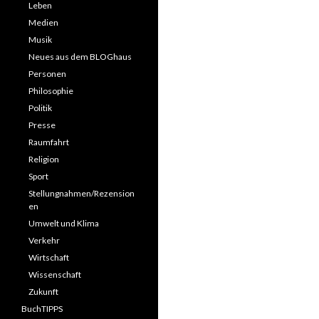
Leben
Medien
Musik
Neues aus dem BLOGhaus
Personen
Philosophie
Politik
Presse
Raumfahrt
Religion
Sport
Stellungnahmen/Rezension
en
Umwelt und Klima
Verkehr
Wirtschaft
Wissenschaft
Zukunft
BuchTIPPS