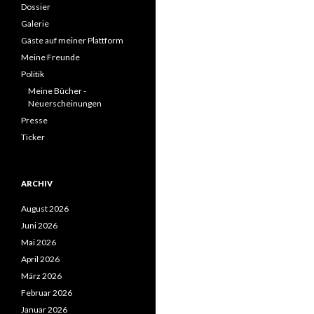
Dossier
Galerie
Gäste auf meiner Plattform
Meine Freunde
Politik
Meine Bücher -
Neuerscheinungen
Presse
Ticker
ARCHIV
August 2026
Juni 2026
Mai 2026
April 2026
März 2026
Februar 2026
Januar 2026