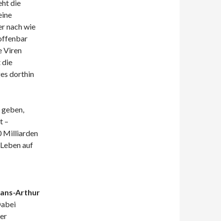
eht die
eine
er nach wie
 offenbar
e Viren
 die
ges dorthin
e geben,
t –
 Milliarden
 Leben auf
Hans-Arthur
Dabei
er