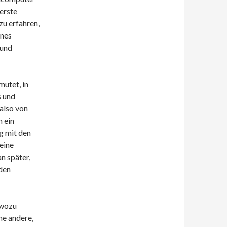
 erste
zu erfahren,
ines
 und
mutet, in
s und
also von
m ein
g mit den
eine
an später,
den
 wozu
ne andere,