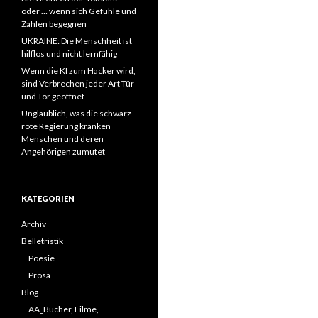
oder … wenn sich Gefühle und
Zahlen begegnen
UKRAINE: Die Menschheit ist
hilflos und nicht lernfähig
Wenn die KI zum Hacker wird,
sind Verbrechen jeder Art Tür
und Tor geöffnet
Unglaublich, was die schwarz-
rote Regierung kranken
Menschen und deren
Angehörigen zumutet
KATEGORIEN
Archiv
Belletristik
Poesie
Prosa
Blog
AA_Bücher, Filme,