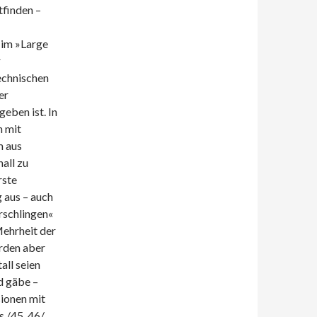
tfinden –
 im »Large
r
echnischen
er
eben ist. In
n mit
m aus
all zu
rste
 aus – auch
rschlingen«
Mehrheit der
rden aber
all seien
d gäbe –
sionen mit
/45, 46/.