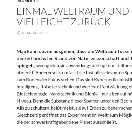
RAUMFAHRT
EINMAL WELTRAUM UND
VIELLEICHT ZURÜCK
6. JANUAR 2009
Man kann davon ausgehen, dass die Weltraumforsc
derzeit höchsten Stand von Naturwissenschaft und 
spiegelt,
wenngleich sie anwendungsbedingt nur Teilthe
abdeckt. Andererseits umfasst sie fast alle relevanten Spa
»am Boden« im Fokus stehen. Das sind Kybernetik/künstl
Intelligenz, Robotertechnik und Werkstoffentwicklung 
Biotechnologie, Nanotechnik und Bionik – nur eben auf 
Niveau. Denn die Substanz dieser Sparten unter den Bedi
Alls zu schultern, heißt meist, sie auf Erden zu beherrschen
Gleichzeitig eröffnet das Experiment im Weltraum Mögli
die der schwerkraftgebundene Planet ausschließt.