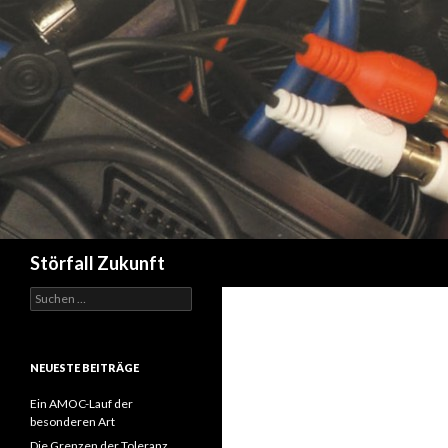
Suchen
Störfall Zukunft
Suchen
nach:
NEUESTE BEITRÄGE
Ein AMOC-Lauf der
besonderen Art
Die Grenzen der Toleranz