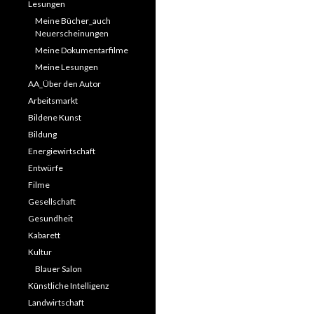
Lesungen
Meine Bücher_auch
Neuerscheinungen
Meine Dokumentarfilme
Meine Lesungen
AA_Über den Autor
Arbeitsmarkt
Bildene Kunst
Bildung
Energiewirtschaft
Entwürfe
Filme
Gesellschaft
Gesundheit
Kabarett
Kultur
Blauer Salon
Künstliche Intelligenz
Landwirtschaft