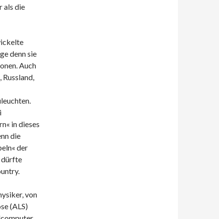
 als die
wickelte
ge denn sie
ionen. Auch
, Russland,
leuchten.
i
n« in dieses
nn die
beln« der
 dürfte
untry.
ysiker, von
ose (ALS)
alcomputer