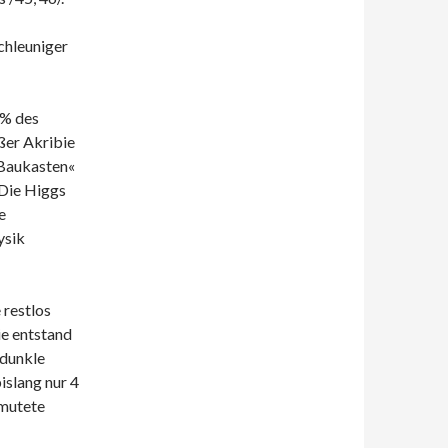
chleuniger
 % des
ßer Akribie
 »Baukasten«
 Die Higgs
e
ysik
 restlos
e entstand
 dunkle
islang nur 4
rmutete