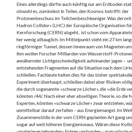
Eines allerdings dürfte auch künftig nur am Erdboden stat
obwohl es, zumindest in Teilen, den Kosmos betrifft: der
Protonenbeschuss im Teilchenbeschleuniger. Was derzeit
Hadron Collidor« (LHC) der Europäische Organisation fü
Kernforschung (CERN) abgeht, ist schon vom Apparatet
her wenig alltauglich. Im Mittelpunkt steht ein 27 km lang
ringförmiger Tunnel, dessen Innenraum von Magneten umg
ihm wollen Forscher Milliarden von Wasserstoff-Protone
annähernder Lichtgeschwindigkeit aufeinander jagen – u
entstehenden Fragmenten auf die Situation nach dem Urkn
schließen. Fachleute halten dies für das bisher spektakulä
Experiment überhaupt, schließen dabei aber Risiken völlig
die durch sogenannte »schwarze Löcher«, die »die Erde ve
könnten /44/. Nach einer eher abseitigen Theorie, so die 
Experten, könnten »schwarze Löcher« zwar entstehen, wü
unmittelbar darauf zerfallen – aus Energiemangel. Im Welt
Zusammenstöße in der vom CERN geplanten Art gang un
sogar auf weit höheren Energieniveaus. Wären diese Kolli
»materieverzehrenden« Folgen verbunden – man wüsste es 