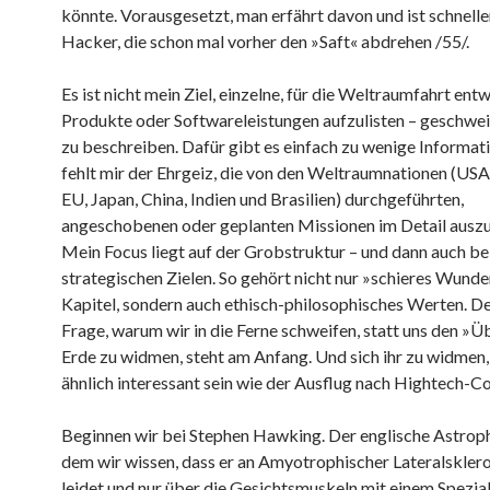
könnte. Vorausgesetzt, man erfährt davon und ist schneller
Hacker, die schon mal vorher den »Saft« abdrehen /55/.
Es ist nicht mein Ziel, einzelne, für die Weltraumfahrt ent
Produkte oder Softwareleistungen aufzulisten – geschwei
zu beschreiben. Dafür gibt es einfach zu wenige Informat
fehlt mir der Ehrgeiz, die von den Weltraumnationen (USA
EU, Japan, China, Indien und Brasilien) durchgeführten,
angeschobenen oder geplanten Missionen im Detail auszu
Mein Focus liegt auf der Grobstruktur – und dann auch be
strategischen Zielen. So gehört nicht nur »schieres Wunder
Kapitel, sondern auch ethisch-philosophisches Werten. De
Frage, warum wir in die Ferne schweifen, statt uns den »Ü
Erde zu widmen, steht am Anfang. Und sich ihr zu widmen,
ähnlich interessant sein wie der Ausflug nach Hightech-Co
Beginnen wir bei Stephen Hawking. Der englische Astroph
dem wir wissen, dass er an Amyotrophischer Lateralskler
leidet und nur über die Gesichtsmuskeln mit einem Spezi