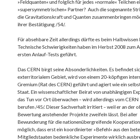
»Feldquanten« und folglich für jedes »normale« Teilchen e
»supersymmetrischen« Partner? Auch die sogenannte Stri
die Gravitationskraft und Quanten zusammenbringen möc
ihrer Bestätigung /54/.
Für absehbare Zeit allerdings dürfte es beim Halbwissen 
Technische Schwierigkeiten haben im Herbst 2008 zum 
ersten Anlauf-Tests geführt.
Das CERN birgt seine Absonderlichkeiten. Es befindet sic
exterritorialem Gebiet, wird von einem 20-köpfigen inter
Gremium (Rat des CERN) geführt und agiert wie ein selbs
Staat. Ein wissenschaftlicher Beirat von unabhängigen Exp
das Tun vor Ort überwachen – wird allerdings vom CERN 
berufen /45/. Dieser Sachverhalt irritiert – weil er an der 
Bewertung anstehender Projekte zweifeln lässt. Bei aller
Bewunderung für die nationenübergreifende Kooperation: 
möglich, dass erst ein koordinierter »Befehl« aus den bete
Mitgliedstaaten bedenkliche Experimente wirklich ausb