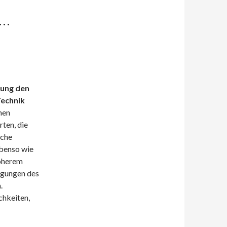
 …
hung den
Technik
men
rten, die
iche
ebenso wie
höherem
ngungen des
.
chkeiten,