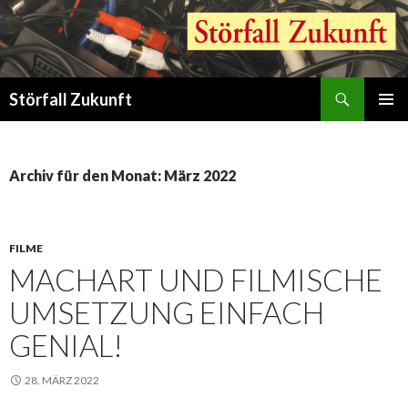
Suchen
Störfall Zukunft
ZUM
PRIMÄR
INHALT
MENÜ
SPRINGEN
Archiv für den Monat: März 2022
FILME
MACHART UND FILMISCHE
UMSETZUNG EINFACH
GENIAL!
28. MÄRZ 2022