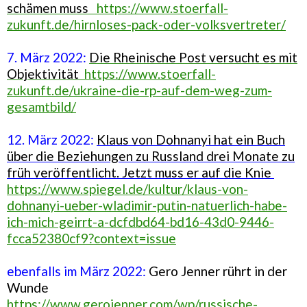
schämen muss
https://www.stoerfall-
zukunft.de/hirnloses-pack-oder-volksvertreter/
7. März 2022:
Die Rheinische Post versucht es mit
Objektivität
https://www.stoerfall-
zukunft.de/ukraine-die-rp-auf-dem-weg-zum-
gesamtbild/
12. März 2022:
Klaus von Dohnanyi hat ein Buch
über die Beziehungen zu Russland drei Monate zu
früh veröffentlicht. Jetzt muss er auf die Knie
https://www.spiegel.de/kultur/klaus-von-
dohnanyi-ueber-wladimir-putin-natuerlich-habe-
ich-mich-geirrt-a-dcfdbd64-bd16-43d0-9446-
fcca52380cf9?context=issue
ebenfalls im März 2022:
Gero Jenner rührt in der
Wunde
https://www.gerojenner.com/wp/russische-