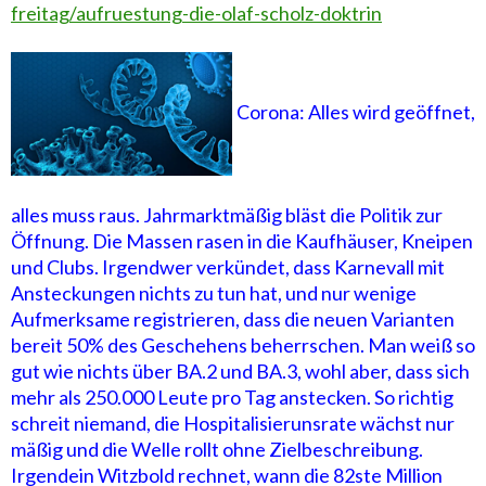
freitag/aufruestung-die-olaf-scholz-doktrin
Corona: Alles wird geöffnet,
alles muss raus. Jahrmarktmäßig bläst die Politik zur
Öffnung. Die Massen rasen in die Kaufhäuser, Kneipen
und Clubs. Irgendwer verkündet, dass Karnevall mit
Ansteckungen nichts zu tun hat, und nur wenige
Aufmerksame registrieren, dass die neuen Varianten
bereit 50% des Geschehens beherrschen. Man weiß so
gut wie nichts über BA.2 und BA.3, wohl aber, dass sich
mehr als 250.000 Leute pro Tag anstecken. So richtig
schreit niemand, die Hospitalisierunsrate wächst nur
mäßig und die Welle rollt ohne Zielbeschreibung.
Irgendein Witzbold rechnet, wann die 82ste Million