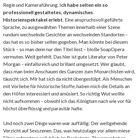
Regie und Kameraführung. I
ch habe selten ein so
professionell gestaltetes, dynamisches
Historienspektakel erlebt.
Eine anspruchsvoll geführte
Sprache, zu ausgewählten Themen innerhalb einer Szene
rundum wechselnde Gesichter an wechselnden Standorten –
das hat es so bisher selten gegeben. Man könnte bei diesem
Stück – so man denn nur den Titel liest – bloße SoapOpera
vermuten. Weit gefehlt. Das hier ist gute Literatur von Peter
Morgan – einfallsreich und brillant umgesetzt. Wer glaubt,
dass man beim Anschauen des Ganzen zum Monarchisten wird,
täuscht sich. Mir hat sich da nicht übergestülpt. Als Menschen
mit Vorliebe für historische Stoffe, haben mich die Details an
den Höfen interessiert und amüsiert. So richtig Wut wollte
nicht aufkommen – obwohl ich das Königtum nach wie vor für
höchst überflüssig und parasitär halte.
Und noch zwei Dinge waren war auffällig: Der weitgehende
Verzicht auf Sexszenen. Das, was heutzutage vor allem miese
Filme aufmotzen soll, blieb im Backstage.
The crown
hat es