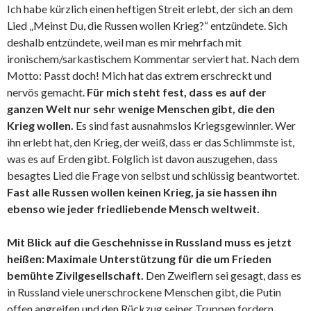
Ich habe kürzlich einen heftigen Streit erlebt, der sich an dem
Lied „Meinst Du, die Russen wollen Krieg?“ entzündete. Sich
deshalb entzündete, weil man es mir mehrfach mit
ironischem/sarkastischem Kommentar serviert hat. Nach dem
Motto: Passt doch! Mich hat das extrem erschreckt und
nervös gemacht.
Für mich steht fest, dass es auf der
ganzen Welt nur sehr wenige Menschen gibt, die den
Krieg wollen.
Es sind fast ausnahmslos Kriegsgewinnler. Wer
ihn erlebt hat, den Krieg, der weiß, dass er das Schlimmste ist,
was es auf Erden gibt. Folglich ist davon auszugehen, dass
besagtes Lied die Frage von selbst und schlüssig beantwortet.
Fast alle Russen wollen keinen Krieg, ja sie hassen ihn
ebenso wie jeder friedliebende Mensch weltweit.
Mit Blick auf die Geschehnisse in Russland muss es jetzt
heißen: Maximale Unterstützung für die um Frieden
bemühte Zivilgesellschaft.
Den Zweiflern sei gesagt, dass es
in Russland viele unerschrockene Menschen gibt, die Putin
offen angreifen und den Rückzug seiner Truppen fordern