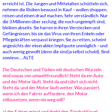
erreicht ist. Die Jungen und Mittelalten schütteln sich,
nehmen die Risiken bewusst in Kauf – wollen shoppen,
reisen und einen drauf machen. Sehr verständlich. Nur
die 3 Millionen über sechzig, die noch ungeimpft sind,
bleiben abseits. Sie harren in ihren Verstecken und
Gefängnissen, bis sie das Virus von ihren Enkeln oder
Pflegekräften verpasst kriegen. Sie zu retten, scheint
angesichts der miserablen Impfquote unmöglich – und
auch wenig gewollt (denn die sind ja selbst schuld). Sind
sowieso … ALTE
Die Deutschen und Türken mit deutschen Wurzeln
sind sowas von umweltfreundlich! Steht da ein Auto
und der Motor läuft. Steht da und rührt sich nicht.
Steht da, und der Motor läuft weiter. Was passiert,
wenn ich den Fahrer auffordere, den Motor
stillzusetzen, wenn nix weg will?
a) der Fahrer grinst und dreht den Zündschlüssel