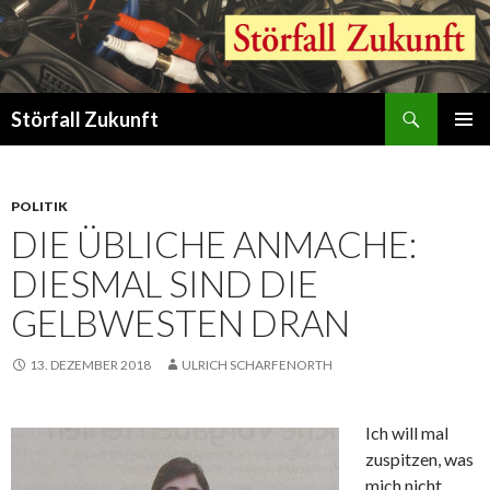
Suchen
Störfall Zukunft
ZUM
PRIMÄR
INHALT
MENÜ
SPRINGEN
POLITIK
DIE ÜBLICHE ANMACHE:
DIESMAL SIND DIE
GELBWESTEN DRAN
13. DEZEMBER 2018
ULRICH SCHARFENORTH
Ich will mal
zuspitzen, was
mich nicht