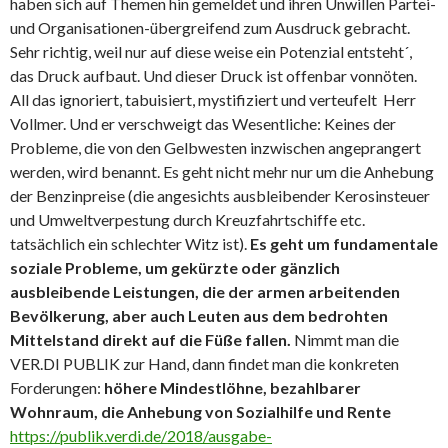
haben sich auf Themen hin gemeldet und ihren Unwillen Partei-
und Organisationen-übergreifend zum Ausdruck gebracht.
Sehr richtig, weil nur auf diese weise ein Potenzial entsteht´,
das Druck aufbaut. Und dieser Druck ist offenbar vonnöten.
All das ignoriert, tabuisiert, mystifiziert und verteufelt Herr
Vollmer. Und er verschweigt das Wesentliche: Keines der
Probleme, die von den Gelbwesten inzwischen angeprangert
werden, wird benannt. Es geht nicht mehr nur um die Anhebung
der Benzinpreise (die angesichts ausbleibender Kerosinsteuer
und Umweltverpestung durch Kreuzfahrtschiffe etc.
tatsächlich ein schlechter Witz ist).
Es geht um fundamentale
soziale Probleme, um gekürzte oder gänzlich
ausbleibende Leistungen, die der armen arbeitenden
Bevölkerung, aber auch Leuten aus dem bedrohten
Mittelstand direkt auf die Füße fallen.
Nimmt man die
VER.DI PUBLIK zur Hand, dann findet man die konkreten
Forderungen:
höhere Mindestlöhne, bezahlbarer
Wohnraum, die Anhebung von Sozialhilfe und Rente
https://publik.verdi.de/2018/ausgabe-