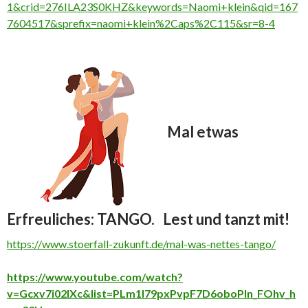
1&crid=276ILA23S0KHZ&keywords=Naomi+klein&qid=167
7604517&sprefix=naomi+klein%2Caps%2C115&sr=8-4
Mal etwas
Erfreuliches: TANGO.
Lest und tanzt mit!
https://www.stoerfall-zukunft.de/mal-was-nettes-tango/
https://www.youtube.com/watch?
v=Gcxv7i02lXc&list=PLm1I79pxPvpF7D6oboPln_FOhv_h