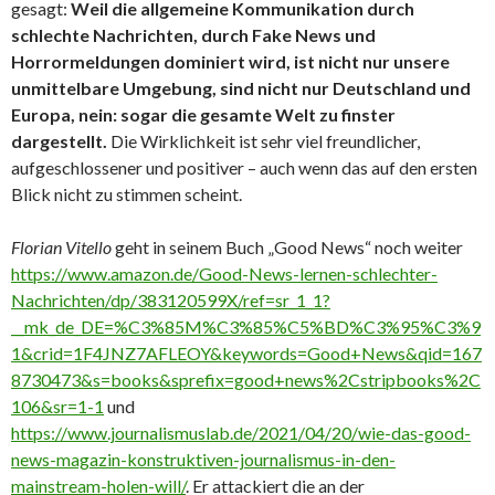
gesagt:
Weil die allgemeine Kommunikation durch
schlechte Nachrichten, durch Fake News und
Horrormeldungen dominiert wird, ist nicht nur unsere
unmittelbare Umgebung, sind nicht nur Deutschland und
Europa, nein: sogar die gesamte Welt zu finster
dargestellt.
Die Wirklichkeit ist sehr viel freundlicher,
aufgeschlossener und positiver – auch wenn das auf den ersten
Blick nicht zu stimmen scheint.
Florian Vitello
geht in seinem Buch „Good News“ noch weiter
https://www.amazon.de/Good-News-lernen-schlechter-
Nachrichten/dp/383120599X/ref=sr_1_1?
__mk_de_DE=%C3%85M%C3%85%C5%BD%C3%95%C3%9
1&crid=1F4JNZ7AFLEOY&keywords=Good+News&qid=167
8730473&s=books&sprefix=good+news%2Cstripbooks%2C
106&sr=1-1
und
https://www.journalismuslab.de/2021/04/20/wie-das-good-
news-magazin-konstruktiven-journalismus-in-den-
mainstream-holen-will/
. Er attackiert die an der