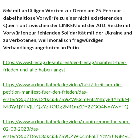
Fakt
mit abfälligen Worten zur Demo am 25. Februar –
dabei haltlose Vorwürfe zu einer nicht existierenden
Querfront zwischen der LINKEN und der AfD. Restle mit
Vorwürfen zur fehlenden Solidarität mit der Ukraine und
zu verbotenen, weil moralisch fragwürdigen
Verhandlungsangeboten an Putin
https://www.freitag.de/autoren/der-freitag/manifest-fuer-
frieden-und-alle-haben-angst
https://www.ardmediathek.de/video/fakt/streit-um-die-
petition-manifest-fuer-den-frieden/das-
erste/Y3JpZDovL21kci5kZS9iZWl0cmFnL2Ntcy84YzdkMj
M3Yy1jYTVjLTQxYzItODg2Mi1mZDY2ZGQ4NmYwYTQ
https://www.ardmediathek.de/video/monitor/monitor-vom-
02-03-2023/das-
erste/Y3JpZDovL3dkci5kZS9CZWl0cmFnLTYzMjJiNjMyLT