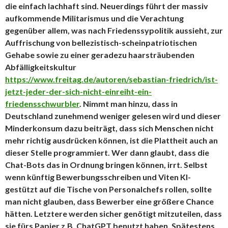
die einfach lachhaft sind. Neuerdings führt der massiv
aufkommende Militarismus und die Verachtung
gegenüber allem, was nach Friedenssypolitik aussieht, zur
Auffrischung von bellezistisch-scheinpatriotischen
Gehabe sowie zu einer geradezu haarsträubenden
Abfälligkeitskultur
https://www.freitag.de/autoren/sebastian-friedrich/ist-
jetzt-jeder-der-sich-nicht-einreiht-ein-
friedensschwurbler
. Nimmt man hinzu, dass in
Deutschland zunehmend weniger gelesen wird und dieser
Minderkonsum dazu beiträgt, dass sich Menschen nicht
mehr richtig ausdrücken können, ist die Plattheit auch an
dieser Stelle programmiert. Wer dann glaubt, dass die
Chat-Bots das in Ordnung bringen können, irrt. Selbst
wenn künftig Bewerbungsschreiben und Viten KI-
gestützt auf die Tische von Personalchefs rollen, sollte
man nicht glauben, dass Bewerber eine größere Chance
hätten. Letztere werden sicher genötigt mitzuteilen, dass
sie fürs Papier z.B. ChatGPT benutzt haben. Spätestens