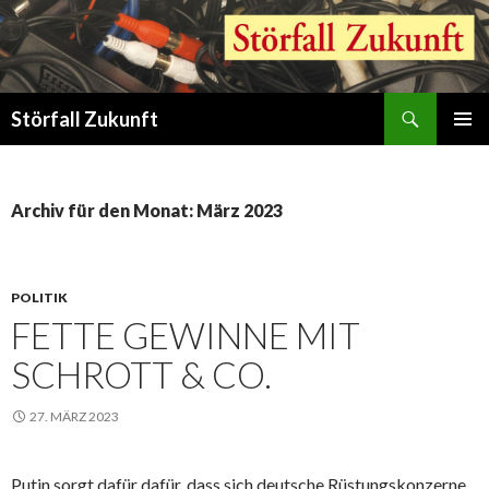
Suchen
Störfall Zukunft
ZUM
PRIMÄR
INHALT
MENÜ
SPRINGEN
Archiv für den Monat: März 2023
POLITIK
FETTE GEWINNE MIT
SCHROTT & CO.
27. MÄRZ 2023
Putin sorgt dafür dafür, dass sich deutsche Rüstungskonzerne