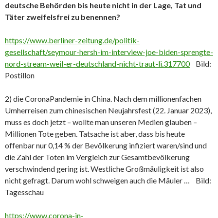
deutsche Behörden bis heute nicht in der Lage, Tat und
Täter zweifelsfrei zu benennen?
https://www.berliner-zeitung.de/politik-
gesellschaft/seymour-hersh-im-interview-joe-biden-sprengte-
nord-stream-weil-er-deutschland-nicht-traut-li.317700
Bild:
Postillon
2) die CoronaPandemie in China. Nach dem millionenfachen
Umherreisen zum chinesischen Neujahrsfest (22. Januar 2023),
muss es doch jetzt – wollte man unseren Medien glauben –
Millionen Tote geben. Tatsache ist aber, dass bis heute
offenbar nur 0,14 % der Bevölkerung infiziert waren/sind und
die Zahl der Toten im Vergleich zur Gesamtbevölkerung
verschwindend gering ist. Westliche Großmäuligkeit ist also
nicht gefragt. Darum wohl schweigen auch die Mäuler … Bild:
Tagesschau
https://www.corona-in-