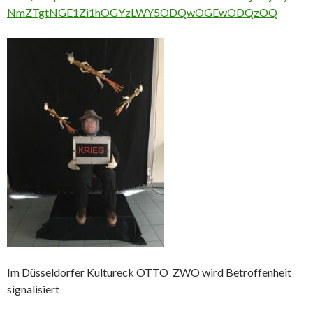
NmZTgtNGE1Zi1hOGYzLWY5ODQwOGEwODQzOQ
Im Düsseldorfer Kultureck OTTO ZWO wird Betroffenheit
signalisiert