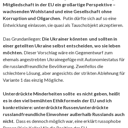
Mitgliedschaft in der EU ein großartige Perspektive –
wachsenden Wohlstand und eine Gesellschaft ohne
Korruption und Oligarchen.
Putin dürfte sich auf so eine
Entwicklung einlassen, sie quasi als Tauschobjekt akzeptieren.
Das Grundanliegen:
Die Ukrainer könnten und sollten in
einer geteilten Ukraine selbst entscheiden, wo sie leben
möchten.
Dieser Vorschlag wäre ein Gegenentwurf zum
ehemals angestrebten Ukrainegefüge mit Autonomiestatus für
die russlandfreundliche Bevölkerung. Zweifellos die
schlechtere Lösung, aber angesichts der strikten Ablehnung für
Variante 1 das einzig Mögliche.
Unterdrückte Minderheiten sollte es nicht geben, heißt
es in den viel bemühten Ethikformeln der EU und ich
konkretisiere: unterdrückte Russen/unterdrückte
russlandfreundliche Einwohner außerhalb Russlands auch
nicht
. Dass es dennoch möglich war, eine erklärt russophobe
Person (Kaja Kallas) für die Position der EU-