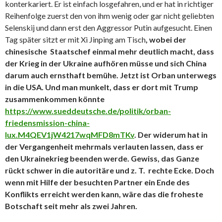
konterkariert. Er ist einfach losgefahren, und er hat in richtiger
Reihenfolge zuerst den von ihm wenig oder gar nicht geliebten
Selenskij und dann erst den Aggressor Putin aufgesucht. Einen
Tag später sitzt er mit Xi Jinping am Tisch
, wobei der
chinesische Staatschef einmal mehr deutlich macht, dass
der Krieg in der Ukraine aufhören müsse und sich China
darum auch ernsthaft bemühe. Jetzt ist Orban unterwegs
in die USA. Und man munkelt, dass er dort mit Trump
zusammenkommen könnte
https://www.sueddeutsche.de/politik/orban-
friedensmission-china-
lux.M4QEV1jW4217wqMFD8mTKv
. Der widerum hat in
der Vergangenheit mehrmals verlauten lassen, dass er
den Ukrainekrieg beenden werde. Gewiss, das Ganze
rückt schwer in die autoritäre und z. T. rechte Ecke. Doch
wenn mit Hilfe der besuchten Partner ein Ende des
Konflikts erreicht werden kann, wäre das die froheste
Botschaft seit mehr als zwei Jahren.