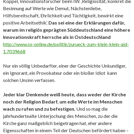
Koppel, Innovationsforscher beim IW. ‚Religiosität, konkret die
Besinnung auf Werte wie Demut, Nächstenliebe,
Hilfsbereitschaft, Ehrlichkeit und Tüchtigkeit, bewirkt eine
positive Arbeitsethik.‘
Das sei eine der Erklärungen dafür,
warum im religiös geprägten Süddeutschland eine höhere
Innovationskraft herrsche als in Ostdeutschland
http://www.rp-online.de/politik/zurueck-zum-klein-klein-aid-
1.7039668
Nur ein völlig Unbedarfter, einer der Geschichte Unkundiger,
ein Ignorant, ein Provokateur oder ein bloßer Idiot kann
solchen Unsinn verfassen.
Jeder klar Denkende weiß heute, dass weder der Kirche
noch der Religion Bedarf, um edle Werte im Menschen
wach zu rufen und zu befestigen.
Und so mag die
jahrhundertealte Unterjochung des Menschen, zu der die
Kirche ganz maßgeblich beigetragen hat, eher andere
Eigensschaften in einem Teil der Deutschen befördert haben –