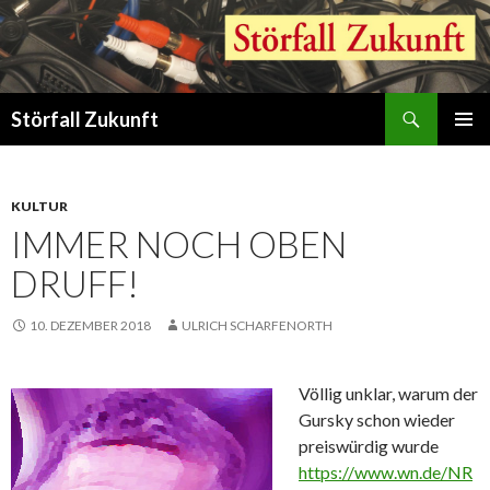
Suchen
Störfall Zukunft
ZUM
PRIMÄR
INHALT
MENÜ
SPRINGEN
KULTUR
IMMER NOCH OBEN
DRUFF!
10. DEZEMBER 2018
ULRICH SCHARFENORTH
Völlig unklar, warum der
Gursky schon wieder
preiswürdig wurde
https://www.wn.de/NR