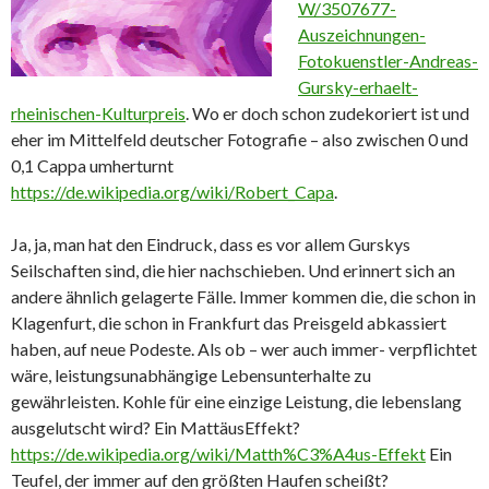
W/3507677-
Auszeichnungen-
Fotokuenstler-Andreas-
Gursky-erhaelt-
rheinischen-Kulturpreis
. Wo er doch schon zudekoriert ist und
eher im Mittelfeld deutscher Fotografie – also zwischen 0 und
0,1 Cappa umherturnt
https://de.wikipedia.org/wiki/Robert_Capa
.
Ja, ja, man hat den Eindruck, dass es vor allem Gurskys
Seilschaften sind, die hier nachschieben. Und erinnert sich an
andere ähnlich gelagerte Fälle. Immer kommen die, die schon in
Klagenfurt, die schon in Frankfurt das Preisgeld abkassiert
haben, auf neue Podeste. Als ob – wer auch immer- verpflichtet
wäre, leistungsunabhängige Lebensunterhalte zu
gewährleisten. Kohle für eine einzige Leistung, die lebenslang
ausgelutscht wird? Ein MattäusEffekt?
https://de.wikipedia.org/wiki/Matth%C3%A4us-Effekt
Ein
Teufel, der immer auf den größten Haufen scheißt?