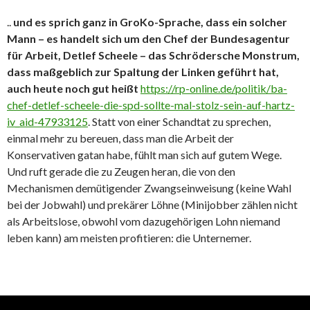
..
und es sprich ganz in GroKo-Sprache, dass ein solcher
Mann – es handelt sich um den Chef der Bundesagentur
für Arbeit, Detlef Scheele – das Schrödersche Monstrum,
dass maßgeblich zur Spaltung der Linken geführt hat,
auch heute noch gut heißt
https://rp-online.de/politik/ba-
chef-detlef-scheele-die-spd-sollte-mal-stolz-sein-auf-hartz-
iv_aid-47933125
. Statt von einer Schandtat zu sprechen,
einmal mehr zu bereuen, dass man die Arbeit der
Konservativen gatan habe, fühlt man sich auf gutem Wege.
Und ruft gerade die zu Zeugen heran, die von den
Mechanismen demütigender Zwangseinweisung (keine Wahl
bei der Jobwahl) und prekärer Löhne (Minijobber zählen nicht
als Arbeitslose, obwohl vom dazugehörigen Lohn niemand
leben kann) am meisten profitieren: die Unternemer.