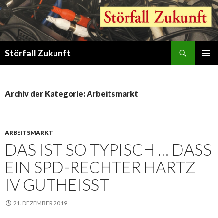
Suchen
Störfall Zukunft
ZUM
PRIMÄR
INHALT
MENÜ
SPRINGEN
Archiv der Kategorie: Arbeitsmarkt
ARBEITSMARKT
DAS IST SO TYPISCH … DASS
EIN SPD-RECHTER HARTZ
IV GUTHEISST
21. DEZEMBER 2019