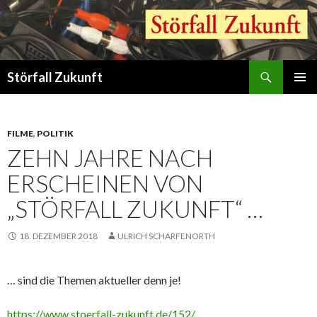
Suchen
Störfall Zukunft
ZUM
PRIMÄR
INHALT
MENÜ
SPRINGEN
FILME
,
POLITIK
ZEHN JAHRE NACH
ERSCHEINEN VON
„STÖRFALL ZUKUNFT“ …
18. DEZEMBER 2018
ULRICH SCHARFENORTH
… sind die Themen aktueller denn je!
https://www.stoerfall-zukunft.de/152/