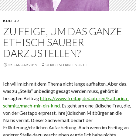
KULTUR
ZU FEIGE, UM DAS GANZE
ETHISCH SAUBER
DARZUSTELLEN?
25. JANUAR 2019
ULRICH SCHARFENORTH
Ich will mich mit dem Thema nicht lange aufhalten. Aber das,
was zu „Stella“ unbedingt gesagt werden muss, gehört in
besagten Beitrag
https://www.freitag.de/autoren/katharina-
schmitz/mach-mir-ein-kind
. Es geht um eine jüdische Frau, die,
von der Gestapo erpresst, ihre jüdischen Mitbürger an die
Nazis verrät. Dieser Sachverhalt bedarf der
Erläuterung/ehrlichen Aufarbeitung. Auch wenn im Freitag an
anderer Stelle dazu geschrieben wurde (ich habe nichts