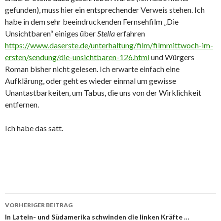
gefunden), muss hier ein entsprechender Verweis stehen. Ich
habe in dem sehr beeindruckenden Fernsehfilm „Die
Unsichtbaren“ einiges über
Stella
erfahren
https://www.daserste.de/unterhaltung/film/filmmittwoch-im-
ersten/sendung/die-unsichtbaren-126.html
und Würgers
Roman bisher nicht gelesen. Ich erwarte einfach eine
Aufklärung, oder geht es wieder einmal um gewisse
Unantastbarkeiten, um Tabus, die uns von der Wirklichkeit
entfernen.
Ich habe das satt.
Beitrags-
VORHERIGER BEITRAG
Navigation
In Latein- und Südamerika schwinden die linken Kräfte …