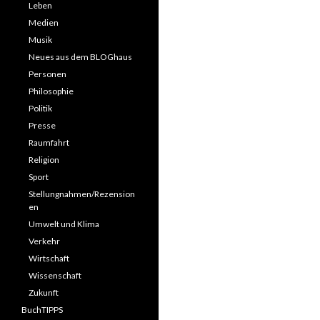
Leben
Medien
Musik
Neues aus dem BLOGhaus
Personen
Philosophie
Politik
Presse
Raumfahrt
Religion
Sport
Stellungnahmen/Rezension
en
Umwelt und Klima
Verkehr
Wirtschaft
Wissenschaft
Zukunft
BuchTIPPS