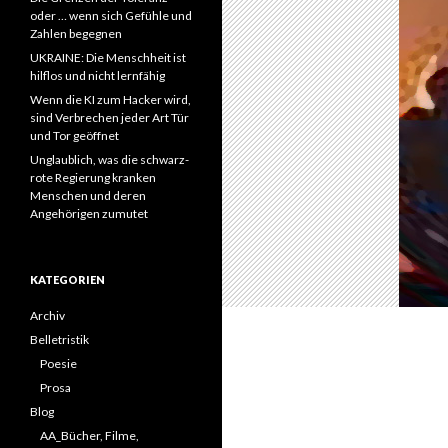
oder … wenn sich Gefühle und
Zahlen begegnen
UKRAINE: Die Menschheit ist
hilflos und nicht lernfähig
Wenn die KI zum Hacker wird,
sind Verbrechen jeder Art Tür
und Tor geöffnet
Unglaublich, was die schwarz-
rote Regierung kranken
Menschen und deren
Angehörigen zumutet
KATEGORIEN
Archiv
Belletristik
Poesie
Prosa
Blog
AA_Bücher, Filme,