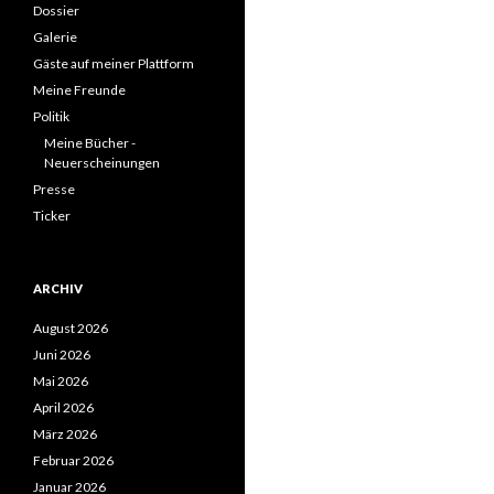
Dossier
Galerie
Gäste auf meiner Plattform
Meine Freunde
Politik
Meine Bücher -
Neuerscheinungen
Presse
Ticker
ARCHIV
August 2026
Juni 2026
Mai 2026
April 2026
März 2026
Februar 2026
Januar 2026