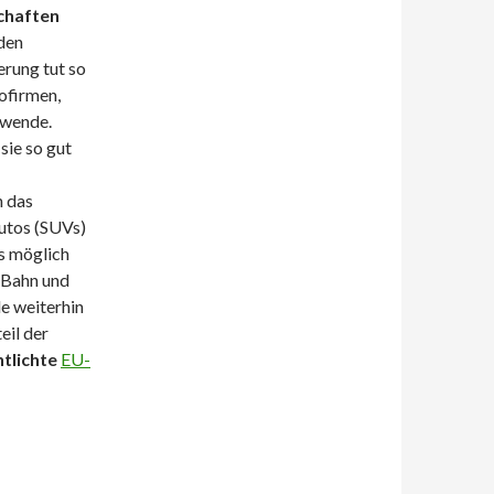
schaften
den
rung tut so
ofirmen,
ewende.
sie so gut
n das
utos (SUVs)
s möglich
 Bahn und
e weiterhin
eil der
ntlichte
EU-