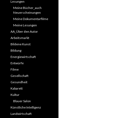
Lesungen
Meine Bücher_auch
Neuerscheinungen
Meine Dokumentarfilme
Meine Lesungen
AA_Über den Autor
Arbeitsmarkt
Bildene Kunst
Bildung
Energiewirtschaft
Entwürfe
Filme
Gesellschaft
Gesundheit
Kabarett
Kultur
Blauer Salon
Künstliche Intelligenz
Landwirtschaft