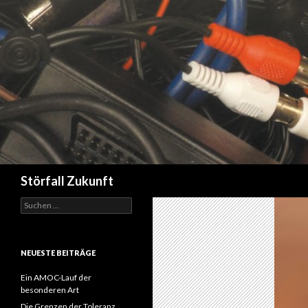
Suchen
Störfall Zukunft
Suchen
nach:
NEUESTE BEITRÄGE
Ein AMOC-Lauf der
besonderen Art
Die Grenzen der Toleranz