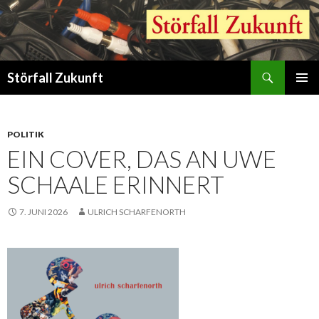
Suchen
Störfall Zukunft
ZUM
PRIMÄR
INHALT
MENÜ
SPRINGEN
POLITIK
EIN COVER, DAS AN UWE
SCHAALE ERINNERT
7. JUNI 2026
ULRICH SCHARFENORTH