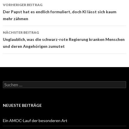
Beitrags-
VORHERIGER BEITRAG
Navigation
Der Papst hat es endlich formuliert, doch KI lässt sich kaum
mehr zähmen
NÄCHSTER BEITRAG
Unglaublich, was die schwarz-rote Regierung kranken Menschen
und deren Angehörigen zumutet
Suchen
nach:
NEUESTE BEITRÄGE
Ein AMOC-Lauf der besonderen Art