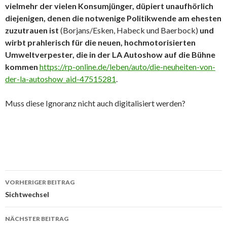
vielmehr der vielen Konsumjünger, düpiert unaufhörlich
diejenigen, denen die notwenige Politikwende am ehesten
zuzutrauen ist
(Borjans/Esken, Habeck und Baerbock)
und
wirbt prahlerisch für die neuen, hochmotorisierten
Umweltverpester, die in der LA Autoshow auf die Bühne
kommen
https://rp-online.de/leben/auto/die-neuheiten-von-
der-la-autoshow_aid-47515281
.
Muss diese Ignoranz nicht auch digitalisiert werden?
Beitrags-
VORHERIGER BEITRAG
Navigation
Sichtwechsel
NÄCHSTER BEITRAG