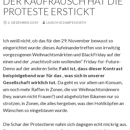
DER KAUFRAUSCH HAT DIE
PROTESTE ERSTICKT
2. DEZEMBER 2019
ULRICH SCHARFENORTH
Ich weiß nicht, ob das für den 29. November bewusst so
eingerichtet wurde: dieses Aufeinandertreffen von irrwitzig
vorgezogenen Weihnachtsmärkten und BlackFriday auf der
einen und der „machtvoll sein wollenden“ Friday-for-Future-
Demo auf der anderen Seite.
Fakt ist, dass dieser Kontrast
beispielgebend war für das , was sich in unserer
Gesellschaft wirklich tut.
Da geht es vor allem um Konsum,
um noch mehr Raffen in Zonen, die vor Weihnachtsmännern
(hey, warum nicht Frauen?) und abgeholzten Bäumen nur so
strotzen, in Zonen, die alles hergeben, was den Hohlköpfen an
Wünschen so eingeblasen wurde.
Die Schar der Protestierer nahm sich dagegen echt mickrig aus.