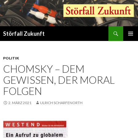
Suchen
Störfall Zukunft
ZUM
PRIMÄR
INHALT
MENÜ
SPRINGEN
POLITIK
CHOMSKY – DEM
GEWISSEN, DER MORAL
FOLGEN
2. MÄRZ 2021
ULRICH SCHARFENORTH