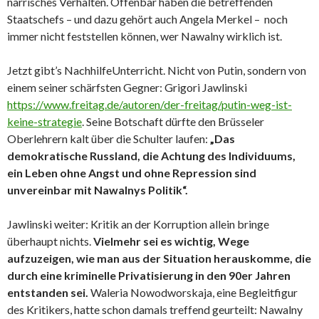
närrisches Verhalten. Offenbar haben die betreffenden
Staatschefs – und dazu gehört auch Angela Merkel – noch
immer nicht feststellen können, wer Nawalny wirklich ist.
Jetzt gibt’s NachhilfeUnterricht. Nicht von Putin, sondern von
einem seiner schärfsten Gegner: Grigori Jawlinski
https://www.freitag.de/autoren/der-freitag/putin-weg-ist-
keine-strategie
. Seine Botschaft dürfte den Brüsseler
Oberlehrern kalt über die Schulter laufen:
„Das
demokratische Russland, die Achtung des Individuums,
ein Leben ohne Angst und ohne Repression sind
unvereinbar mit Nawalnys Politik“.
Jawlinski weiter: Kritik an der Korruption allein bringe
überhaupt nichts.
Vielmehr sei es wichtig, Wege
aufzuzeigen, wie man aus der Situation herauskomme, die
durch eine kriminelle Privatisierung in den 90er Jahren
entstanden sei.
Waleria Nowodworskaja, eine Begleitfigur
des Kritikers, hatte schon damals treffend geurteilt: Nawalny