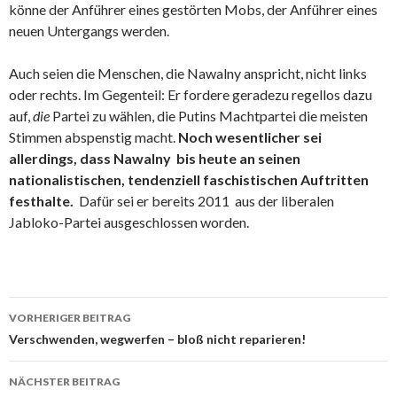
könne der Anführer eines gestörten Mobs, der Anführer eines
neuen Untergangs werden.
Auch seien die Menschen, die Nawalny anspricht, nicht links
oder rechts. Im Gegenteil: Er fordere geradezu regellos dazu
auf,
die
Partei zu wählen, die Putins Machtpartei die meisten
Stimmen abspenstig macht.
Noch wesentlicher sei
allerdings, dass Nawalny
bis heute an seinen
nationalistischen, tendenziell faschistischen Auftritten
festhalte.
Dafür sei er bereits 2011 aus der liberalen
Jabloko-Partei ausgeschlossen worden.
Beitrags-
VORHERIGER BEITRAG
Navigation
Verschwenden, wegwerfen – bloß nicht reparieren!
NÄCHSTER BEITRAG