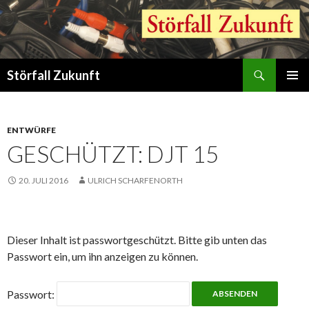
Suchen
Störfall Zukunft
ZUM
PRIMÄR
INHALT
MENÜ
SPRINGEN
ENTWÜRFE
GESCHÜTZT: DJT 15
20. JULI 2016
ULRICH SCHARFENORTH
Dieser Inhalt ist passwortgeschützt. Bitte gib unten das
Passwort ein, um ihn anzeigen zu können.
Passwort: