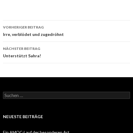
Beitrags-
VORHERIGER BEITRAG
Navigation
Irre, verblödet und zugedröhnt
NÄCHSTER BEITRAG
Unterstützt Sahra!
Suchen
nach:
NEUESTE BEITRÄGE
Ein AMOC-Lauf der besonderen Art