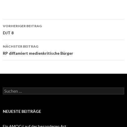
Beitrags-
VORHERIGER BEITRAG
Navigation
DJT 8
NÄCHSTER BEITRAG
RP diffamiert medienkritische Bürger
Suchen
nach:
NEUESTE BEITRÄGE
Ein AMOC-Lauf der besonderen Art