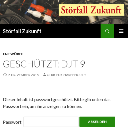
Suchen
Störfall Zukunft
ZUM
PRIMÄR
INHALT
MENÜ
SPRINGEN
ENTWÜRFE
GESCHÜTZT: DJT 9
9. NOVEMBER 2015
ULRICH SCHARFENORTH
Dieser Inhalt ist passwortgeschützt. Bitte gib unten das
Passwort ein, um ihn anzeigen zu können.
Passwort: