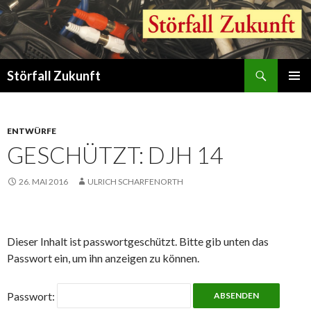
Suchen
Störfall Zukunft
ZUM
PRIMÄR
INHALT
MENÜ
SPRINGEN
ENTWÜRFE
GESCHÜTZT: DJH 14
26. MAI 2016
ULRICH SCHARFENORTH
Dieser Inhalt ist passwortgeschützt. Bitte gib unten das
Passwort ein, um ihn anzeigen zu können.
Passwort: