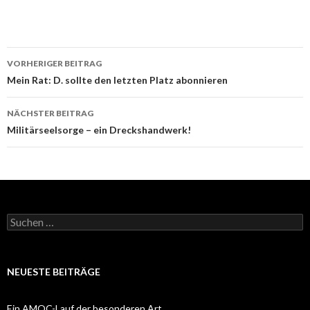
Beitrags-
VORHERIGER BEITRAG
Navigation
Mein Rat: D. sollte den letzten Platz abonnieren
NÄCHSTER BEITRAG
Militärseelsorge – ein Dreckshandwerk!
Suchen
nach:
NEUESTE BEITRÄGE
Ein AMOC-Lauf der besonderen Art