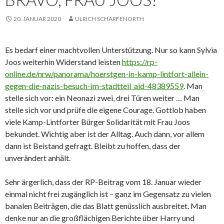
20. JANUAR 2020
ULRICH SCHARFENORTH
Es bedarf einer machtvollen Unterstützung. Nur so kann Sylvia
Joos weiterhin Widerstand leisten
https://rp-
online.de/nrw/panorama/hoerstgen-in-kamp-lintfort-allein-
gegen-die-nazis-besuch-im-stadtteil_aid-48389559
. Man
stelle sich vor: ein Neonazi zwei, drei Türen weiter … Man
stelle sich vor und prüfe die eigene Courage. Gottlob haben
viele Kamp-Lintforter Bürger Solidarität mit Frau Joos
bekundet. Wichtig aber ist der Alltag. Auch dann, vor allem
dann ist Beistand gefragt. Bleibt zu hoffen, dass der
unverändert anhält.
Sehr ärgerlich, dass der RP-Beitrag vom 18. Januar wieder
einmal nicht frei zugänglich ist – ganz im Gegensatz zu vielen
banalen Beiträgen, die das Blatt genüsslich ausbreitet. Man
denke nur an die großflächigen Berichte über Harry und