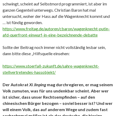
schwingt, scheint auf Selbstmord programmiert, ist aber im
ganzen Gegenteil unterwegs. Christian Baron hat mal
untersucht, woher der Hass auf die Wagenknecht kommt und
… ist fündig geworden.
https://www.freitag.de/autoren/cbaron/wagenknecht-putin-
afd-querfront-einwurf-in-eine-bezeichnende-debatte
Sollte der Beitrag noch immer nicht vollständig lesbar sein,
dann bitte diese „Hilfsquelle einsehen:
https://www.stoerfall-zukunft.de/sahre-wagenknecht-
stellvertretendes-hassobjekt/
Der Autokrat
Xi Jinping
mag durchregieren, er mag seinem
Volk zumuten, was für uns undenkbar scheint. Aber wer
ist sicher, dass unser Rechtsempfinden – auf den
chinesischen Bürger bezogen – soviel besser ist? Und wer
will einem Volk, das auf anderem Wege und zudem fast
sechzehnmal größer ist als das deutsche, die hiesige