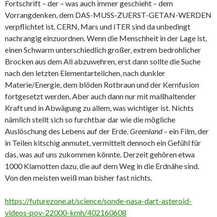
Fortschrift – der – was auch immer geschieht – dem
Vorrangdenken, dem DAS-MUSS-ZUERST-GETAN-WERDEN
verpflichtet ist. CERN, Mars und ITER sind da unbedingt
nachrangig einzuordnen. Wenn die Menschheit in der Lage ist,
einen Schwarm unterschiedlich großer, extrem bedrohlicher
Brocken aus dem All abzuwehren, erst dann sollte die Suche
nach den letzten Elementarteilchen, nach dunkler
Materie/Energie, dem blöden Rotbraun und der Kernfusion
fortgesetzt werden. Aber auch dann nur mit maßhaltender
Kraft und in Abwägung zu allem, was wichtiger ist. Nichts
nämlich stellt sich so furchtbar dar wie die mögliche
Auslöschung des Lebens auf der Erde.
Greenland
– ein Film, der
in Teilen kitschig anmutet, vermittelt dennoch ein Gefühl für
das, was auf uns zukommen könnte. Derzeit gehören etwa
1000 Klamotten dazu, die auf dem Weg in die Erdnähe sind.
Von den meisten weiß man bisher fast nichts.
https://futurezone.at/science/sonde-nasa-dart-asteroid-
videos-pov-22000-kmh/402160608