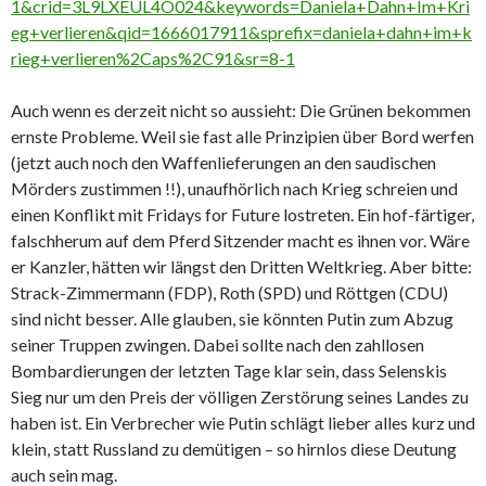
1&crid=3L9LXEUL4O024&keywords=Daniela+Dahn+Im+Kri
eg+verlieren&qid=1666017911&sprefix=daniela+dahn+im+k
rieg+verlieren%2Caps%2C91&sr=8-1
Auch wenn es derzeit nicht so aussieht: Die Grünen bekommen
ernste Probleme. Weil sie fast alle Prinzipien über Bord werfen
(jetzt auch noch den Waffenlieferungen an den saudischen
Mörders zustimmen !!), unaufhörlich nach Krieg schreien und
einen Konflikt mit Fridays for Future lostreten. Ein hof-färtiger,
falschherum auf dem Pferd Sitzender macht es ihnen vor. Wäre
er Kanzler, hätten wir längst den Dritten Weltkrieg. Aber bitte:
Strack-Zimmermann (FDP), Roth (SPD) und Röttgen (CDU)
sind nicht besser. Alle glauben, sie könnten Putin zum Abzug
seiner Truppen zwingen. Dabei sollte nach den zahllosen
Bombardierungen der letzten Tage klar sein, dass Selenskis
Sieg nur um den Preis der völligen Zerstörung seines Landes zu
haben ist. Ein Verbrecher wie Putin schlägt lieber alles kurz und
klein, statt Russland zu demütigen – so hirnlos diese Deutung
auch sein mag.