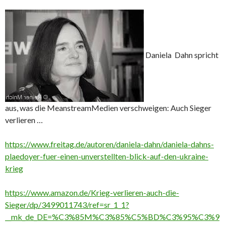
Daniela Dahn spricht
aus, was die MeanstreamMedien verschweigen: Auch Sieger
verlieren …
https://www.freitag.de/autoren/daniela-dahn/daniela-dahns-
plaedoyer-fuer-einen-unverstellten-blick-auf-den-ukraine-
krieg
https://www.amazon.de/Krieg-verlieren-auch-die-
Sieger/dp/3499011743/ref=sr_1_1?
__mk_de_DE=%C3%85M%C3%85%C5%BD%C3%95%C3%9