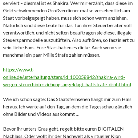
serviert – diesmal ist es Shakira. Wer mir erzählt, dass diese im
Geld schwimmenden Großverdiener mal so versehentlich am
Staat vorbeigegeigt haben, muss sich schon warm anziehen.
Natürlich sind diese Leute für das Tun ihrer Steuerberater voll
verantwortlich, und nicht selten beauftragen sie diese, illegale
Steuersparmodelle auszutüfteln. Also aufhören, so fasziniert zu
sein, liebe Fans. Eure Stars haben es dicke. Auch wenn sie
manchmal ein paar Mille Strafe zahlen müssen.
https://www.t-
online.de/unterhaltung/stars/id_100058842/shakira-wird-
wegen-steuerhinterziehung-angeklagt-haftstrafe-droht.html
Wie ich schon sagte: Das Staatsfernsehen hängt mir zum Hals
heraus. Ich warte auf den Tag, an dem die Tagesschau gänzlich
ohne Bilder und Videos auskommt …
Bevor ihr unters Gras geht, regelt bitte euren DIGITALEN
Nachlass. Oder wollt ihr der Nachwelt als virtueller Klon