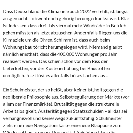
Dass Deutschland die Klimaziele auch 2022 verfehlt, ist längst
ausgemacht – obwohl noch gehörig herumgedruckst wird. Klar
ist indessen, dass drei- bis viermal mehr Windräder in Betrieb
gehen müssten als jetzt abzusehen. Andernfalls fliegen uns die
Klimaziele um die Ohren. Schlimm ist, dass auch beim
Wohnungsbau töricht herumgelogen wird. Niemand glaubt
nämlich ernsthaft, dass die 400.000 Wohnungen pro Jahr
realisiert werden. Das schien schon vor dem Riss der
Lieferketten, vor der Kostenerhöhung bei Baustoffen
unmöglich. Jetzt löst es allenfalls böses Lachen aus …
Ein Schulmeister, der so heißt, aber keiner ist, holt gegen die
neoliberale Philosophie aus. Selbstregulierung der Märkte (vor
allem der Finanzmärkte), Brutalität gegen die strukturelle
Arbeitslosigkeit, Austerität gegen Staatsschulden – all das sei
verhängnisvoll und keineswegs zukunftsfähig. Schulmeister
zieht eine neue Navigationskarte, eine neue Blaupause zum
Wiederaufbau, zu neuer Prosperität. Sein Vorschlag: die