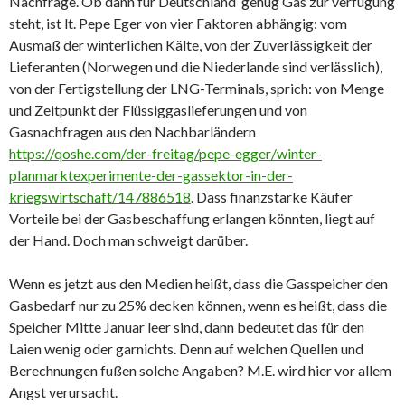
Nachfrage. Ob dann für Deutschland genug Gas zur verfügung
steht, ist lt. Pepe Eger von vier Faktoren abhängig: vom
Ausmaß der winterlichen Kälte, von der Zuverlässigkeit der
Lieferanten (Norwegen und die Niederlande sind verlässlich),
von der Fertigstellung der LNG-Terminals, sprich: von Menge
und Zeitpunkt der Flüssiggaslieferungen und von
Gasnachfragen aus den Nachbarländern
https://qoshe.com/der-freitag/pepe-egger/winter-
planmarktexperimente-der-gassektor-in-der-
kriegswirtschaft/147886518
. Dass finanzstarke Käufer
Vorteile bei der Gasbeschaffung erlangen könnten, liegt auf
der Hand. Doch man schweigt darüber.
Wenn es jetzt aus den Medien heißt, dass die Gasspeicher den
Gasbedarf nur zu 25% decken können, wenn es heißt, dass die
Speicher Mitte Januar leer sind, dann bedeutet das für den
Laien wenig oder garnichts. Denn auf welchen Quellen und
Berechnungen fußen solche Angaben? M.E. wird hier vor allem
Angst verursacht.