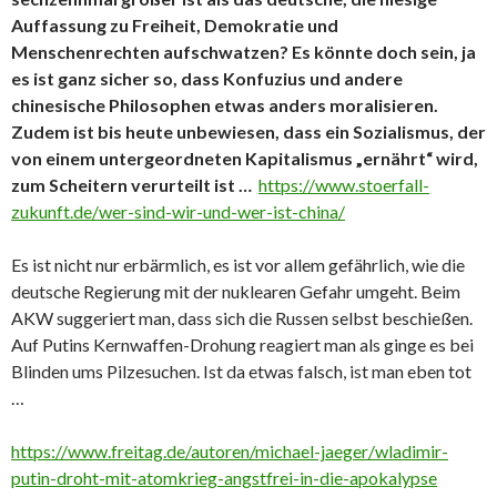
Auffassung zu Freiheit, Demokratie und
Menschenrechten aufschwatzen? Es könnte doch sein, ja
es ist ganz sicher so, dass Konfuzius und andere
chinesische Philosophen etwas anders moralisieren.
Zudem ist bis heute unbewiesen, dass ein Sozialismus, der
von einem untergeordneten Kapitalismus „ernährt“ wird,
zum Scheitern verurteilt ist …
https://www.stoerfall-
zukunft.de/wer-sind-wir-und-wer-ist-china/
Es ist nicht nur erbärmlich, es ist vor allem gefährlich, wie die
deutsche Regierung mit der nuklearen Gefahr umgeht. Beim
AKW suggeriert man, dass sich die Russen selbst beschießen.
Auf Putins Kernwaffen-Drohung reagiert man als ginge es bei
Blinden ums Pilzesuchen. Ist da etwas falsch, ist man eben tot
…
https://www.freitag.de/autoren/michael-jaeger/wladimir-
putin-droht-mit-atomkrieg-angstfrei-in-die-apokalypse