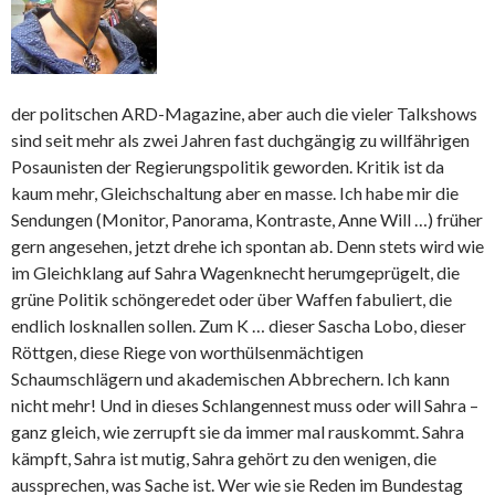
der politschen ARD-Magazine, aber auch die vieler Talkshows
sind seit mehr als zwei Jahren fast duchgängig zu willfährigen
Posaunisten der Regierungspolitik geworden. Kritik ist da
kaum mehr, Gleichschaltung aber en masse. Ich habe mir die
Sendungen (Monitor, Panorama, Kontraste, Anne Will …) früher
gern angesehen, jetzt drehe ich spontan ab. Denn stets wird wie
im Gleichklang auf Sahra Wagenknecht herumgeprügelt, die
grüne Politik schöngeredet oder über Waffen fabuliert, die
endlich losknallen sollen. Zum K … dieser Sascha Lobo, dieser
Röttgen, diese Riege von worthülsenmächtigen
Schaumschlägern und akademischen Abbrechern. Ich kann
nicht mehr! Und in dieses Schlangennest muss oder will Sahra –
ganz gleich, wie zerrupft sie da immer mal rauskommt. Sahra
kämpft, Sahra ist mutig, Sahra gehört zu den wenigen, die
aussprechen, was Sache ist. Wer wie sie Reden im Bundestag