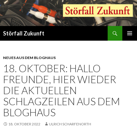
Suchen
Störfall Zukunft
ZUM
PRIMÄR
INHALT
MENÜ
SPRINGEN
NEUES AUS DEM BLOGHAUS
18. OKTOBER: HALLO
FREUNDE, HIER WIEDER
DIE AKTUELLEN
SCHLAGZEILEN AUS DEM
BLOGHAUS
18. OKTOBER 2022
ULRICH SCHARFENORTH