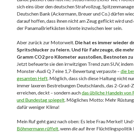
sich eins über den deutschen Strafvollzug, Spitzenmanage
Deutschen Bank (Ackermann, Breuer und Co.) dürfen wied
darauf hoffen, dass ihnen nicht am Zeug geflickt wird und
der PanamaBriefkästen könnte inzwischen leer sein.
Aber zurück zur Motorwelt.
Die hat es immer wieder dr
Spritschlucker zu feiern. Und für Fahrzeuge, die mehr
Gramm CO2 pro Kilometer ausstoßen, Bestnoten zu
Jetzt befeuerte sie den irrwitzigen Trend zum SUV, indem
Monster-Audi Q 7 eine 1,7-Bewertung verpasste –
die be
gesamten Heft
. Möglich, dass sich diese Haltung nicht nu
immer laxeren Bestrebungen Deutschlands, das 2-Grad-Zi
erreichen, deckt – sondern auch
das übliche Handeln von 
und Bundestag spiegelt
. Mögliches Motto: Mehr Rüstung
dafür weniger Klima!
Mein Ruf geht ganz nach oben: Es lebe Frau Merkel! Un
Böhmermann rüffelt
, wenn
die
auf ihrer Flüchtlingspolitik 