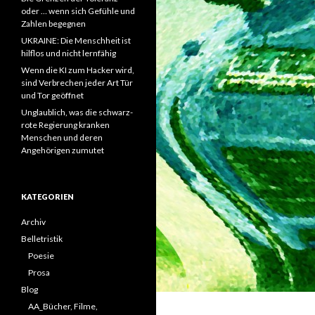
oder … wenn sich Gefühle und
Zahlen begegnen
UKRAINE: Die Menschheit ist
hilflos und nicht lernfähig
Wenn die KI zum Hacker wird,
sind Verbrechen jeder Art Tür
und Tor geöffnet
Unglaublich, was die schwarz-
rote Regierung kranken
Menschen und deren
Angehörigen zumutet
KATEGORIEN
Archiv
Belletristik
Poesie
Prosa
Blog
AA_Bücher, Filme,