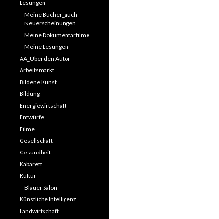
Lesungen
Meine Bücher_auch
Neuerscheinungen
Meine Dokumentarfilme
Meine Lesungen
AA_Über den Autor
Arbeitsmarkt
Bildene Kunst
Bildung
Energiewirtschaft
Entwürfe
Filme
Gesellschaft
Gesundheit
Kabarett
Kultur
Blauer Salon
Künstliche Intelligenz
Landwirtschaft