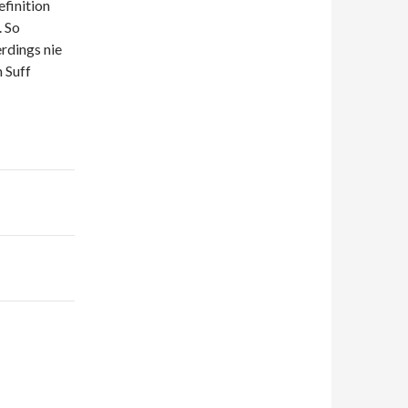
finition
. So
rdings nie
m Suff