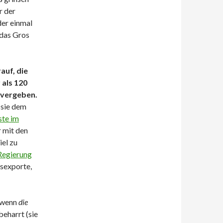
r der
er einmal
 das Gros
auf, die
 als 120
 vergeben.
 sie dem
ste im
r mit den
el zu
Regierung
sexporte,
d wenn
die
beharrt (sie