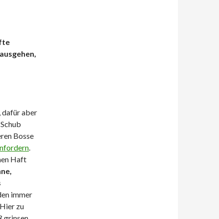
fte
 ausgehen,
 dafür aber
n Schub
eren Bosse
infordern
.
hen Haft
nne,
s
den immer
 Hier zu
ß grinsen