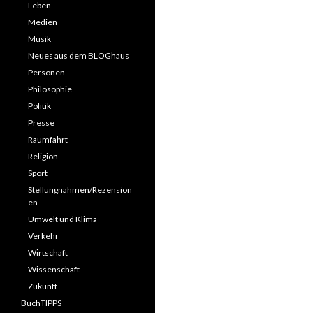
Leben
Medien
Musik
Neues aus dem BLOGhaus
Personen
Philosophie
Politik
Presse
Raumfahrt
Religion
Sport
Stellungnahmen/Rezension
en
Umwelt und Klima
Verkehr
Wirtschaft
Wissenschaft
Zukunft
BuchTIPPS