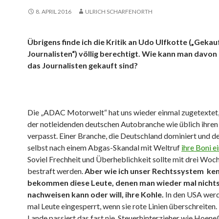
8. APRIL 2016
ULRICH SCHARFENORTH
Übrigens finde ich die Kritik an Udo Ulfkotte („Gekau
Journalisten“) völlig berechtigt. Wie kann man davon
das Journalisten gekauft sind?
Die „ADAC Motorwelt“ hat uns wieder einmal zugetextet,
der notleidenden deutschen Autobranche wie üblich ihre
verpasst. Einer Branche, die Deutschland dominiert und d
selbst nach einem Abgas-Skandal mit Weltruf
ihre Boni e
Soviel Frechheit und Überheblichkeit sollte mit drei Woc
bestraft werden.
Aber wie ich unser Rechtssystem ke
bekommen diese Leute, denen man wieder mal nicht
nachweisen kann oder will, ihre Kohle.
In den USA wer
mal Leute eingesperrt, wenn sie rote Linien überschreiten.
Lande passiert das fast nie. Steuerhinterzieher wie Hoene