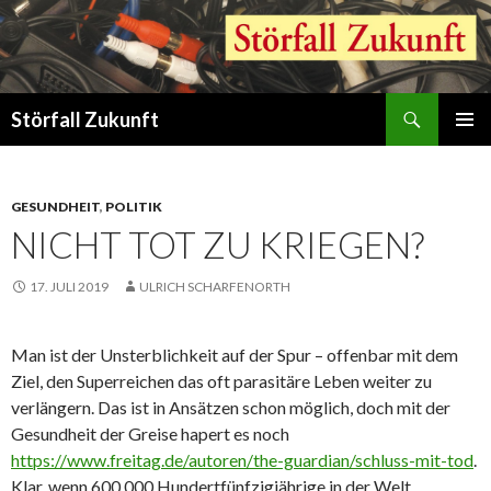
Suchen
Störfall Zukunft
ZUM
PRIMÄR
INHALT
MENÜ
SPRINGEN
GESUNDHEIT
,
POLITIK
NICHT TOT ZU KRIEGEN?
17. JULI 2019
ULRICH SCHARFENORTH
Man ist der Unsterblichkeit auf der Spur – offenbar mit dem
Ziel, den Superreichen das oft parasitäre Leben weiter zu
verlängern. Das ist in Ansätzen schon möglich, doch mit der
Gesundheit der Greise hapert es noch
https://www.freitag.de/autoren/the-guardian/schluss-mit-tod
.
Klar, wenn 600.000 Hundertfünfzigjährige in der Welt