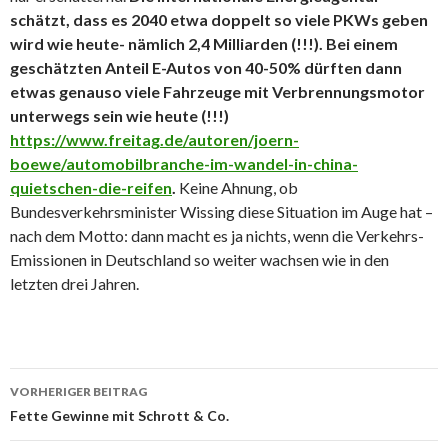
schätzt, dass es 2040 etwa doppelt so viele PKWs geben
wird wie heute- nämlich 2,4 Milliarden (!!!). Bei einem
geschätzten Anteil E-Autos von 40-50% dürften dann
etwas genauso viele Fahrzeuge mit Verbrennungsmotor
unterwegs sein wie heute (!!!)
https://www.freitag.de/autoren/joern-
boewe/automobilbranche-im-wandel-in-china-
quietschen-die-reifen
.
Keine Ahnung, ob
Bundesverkehrsminister Wissing diese Situation im Auge hat –
nach dem Motto: dann macht es ja nichts, wenn die Verkehrs-
Emissionen in Deutschland so weiter wachsen wie in den
letzten drei Jahren.
Beitrags-
VORHERIGER BEITRAG
Navigation
Fette Gewinne mit Schrott & Co.