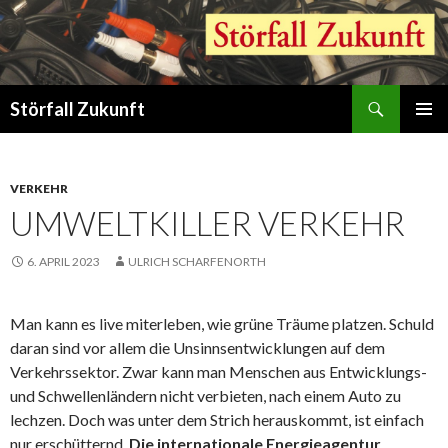
Suchen
Störfall Zukunft
ZUM
PRIMÄR
INHALT
MENÜ
SPRINGEN
VERKEHR
UMWELTKILLER VERKEHR
6. APRIL 2023
ULRICH SCHARFENORTH
Man kann es live miterleben, wie grüne Träume platzen. Schuld
daran sind vor allem die Unsinnsentwicklungen auf dem
Verkehrssektor. Zwar kann man Menschen aus Entwicklungs-
und Schwellenländern nicht verbieten, nach einem Auto zu
lechzen. Doch was unter dem Strich herauskommt, ist einfach
nur erschütternd.
Die internationale Energieagentur